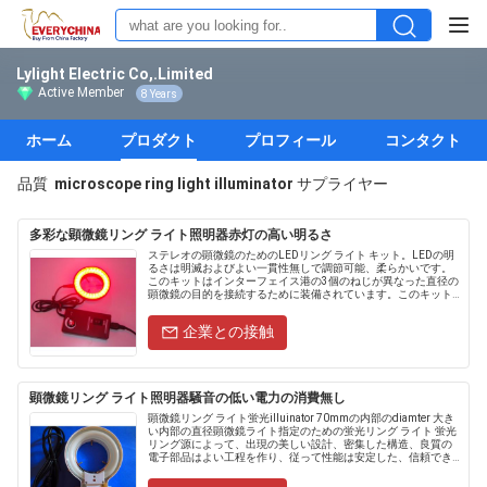
Lylight Electric Co,.Limited
Active Member
8 Years
ホーム
プロダクト
プロフィール
コンタクト
品質
microscope ring light illuminator
サプライヤー
多彩な顕微鏡リング ライト照明器赤灯の高い明るさ
ステレオの顕微鏡のためのLEDリング ライト キット。LEDの明
るさは明滅およびよい一貫性無しで調節可能、柔らかいです。
このキットはインターフェイス港の3個のねじが異なった直径の
顕微鏡の目的を接続するために装備されています。このキット
の利用できる電圧はAC85からAC260Vにあります。それは顕微
鏡...
企業との接触
顕微鏡リング ライト照明器騒音の低い電力の消費無し
顕微鏡リング ライト蛍光illuinator 70mmの内部のdiamter 大き
い内部の直径顕微鏡ライト指定のための蛍光リング ライト 蛍光
リング源によって、出現の美しい設計、密集した構造、良質の
電子部品はよい工程を作り、従って性能は安定した、信頼でき
る、高く明るい効率、低い電力の消費、......