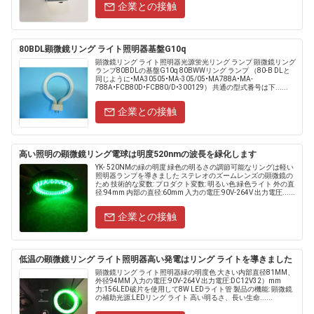
企業との接触
80BDL顕微鏡リング ライト照明器基盤G10q
顕微鏡リング ライト照明器光源蛍光リング ランプ 顕微鏡リング
ランプ80BDLの基盤G10q 80BWWリング ランプ （80-B DLと
同じように•MA30505•MA-305/05•MA788A•MA-
788A•FCB80D•FCB80/D•300129） 共通の型式番号は下......
企業との接触
高い照明の顕微鏡リング電球は明度520nmの波長を緑化します
YK- 520NMの緑の明度 緑色の明るさの調節可能なリングは軽い
照明器ランプを導きました ステレオのズームレンズの顕微鏡の
ため 技術的な変数: プロダクト変数: 明るい色:緑色ライト 外の直
径:94mm 内部の直径:60mm 入力の電圧:90V-264V 出力電圧......
企業との接触
低温の顕微鏡リング ライト照明器高い発電はリング ライトを導きました
顕微鏡リング ライト照明器緑の明度色 大きい内部直径81MM、
外径94MM 入力の電圧:90V-264V 出力電圧:DC12V32）mm
力:156LED破片を使用して8W LEDライト管 製品の機能: 顕微鏡
の補助光源:LEDリング ライト 高い明るさ、長い生命......