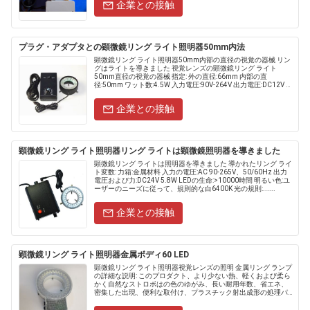
企業との接触
プラグ・アダプタとの顕微鏡リング ライト照明器50mm内法
顕微鏡リング ライト照明器50mm内部の直径の視覚の器械 リン
グはライトを導きました 視覚レンズの顕微鏡リング ライト
50mm直径の視覚の器械 指定: 外の直径:66mm 内部の直
径:50mm ワット数:4.5W 入力電圧:90V-264V 出力電圧:DC12V 明
るさは調節します......
企業との接触
顕微鏡リング ライト照明器リング ライトは顕微鏡照明器を導きました
顕微鏡リング ライトは照明器を導きました 導かれたリング ライ
ト変数: 力箱:金属材料 入力の電圧:AC 90-265V、50/60Hz 出力
電圧および力:DC24V 5.8W LEDの生命:>10000時間 明るい色:ユ
ーザーのニーズに従って、規則的な白6400K 光の規則:......
企業との接触
顕微鏡リング ライト照明器金属ボディ60 LED
顕微鏡リング ライト照明器視覚レンズの照明 金属リング ランプ
の詳細な説明: このプロダクト、より少ない熱、軽くおよび柔ら
かく自然なストロボはの色のゆがみ、長い耐用年数、省エネ、
密集した出現、便利な取付け、プラスチック射出成形の処理パ
ワーの新しい輸入高を使用する利点エンクロージャ、老化する
抵抗、.....