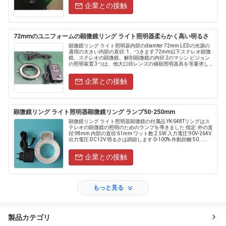
企業との接触
72mmのユニフォームの顕微鏡リング ライト照明器柔らかく高い明るさ
顕微鏡リング ライト照明器内部のdiamter 72mm LEDの光源の
適用の大きい内部の直径: 1、つきます:72mm以下ステレオ顕微
鏡、ステレオの顕微鏡、解剖顕微鏡の内径 2のマシン ビジョン
の照明装置 3つは、他大口径レンズの補助照明器具を等要求し
ます。 特徴: 1の高い明る......
企業との接触
顕微鏡リング ライト照明器顕微鏡リング ランプ50-250mm
顕微鏡リング ライト照明器顕微鏡の付属品 YK-S48Tリングはス
テレオの顕微鏡の照明のためのランプを導きました 指定: 外の直
径:98mm 内部の直径:61mm ワット数:2.5W 入力電圧:90V-264V
出力電圧:DC12V 明るさは調節します:0-100% 作動距離:50......
企業との接触
もっと見る
製品カテゴリ