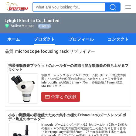
Lylight Electric Co,.Limited
Active Member
8 Years
ホーム
プロダクト
プロフィール
コンタクト
品質
microscope focusing rack
サプライヤー
携帯用顕微鏡ブラケットのホールダーの調節可能な顕微鏡の持ち上がるブ
ラケット
双眼ズームレンズ ボディ 6.3:1のズーム比（0.8x – 5x拡大の要
因） 4つの拡大の位置の肯定的な止め金かちりと言う音停止
Interpupillaryの範囲:52mm – 75mm 作動距離:115mm 指定:
MA-BN-ZM02......
企業との接触
小さい顕微鏡の顕微鏡のための集中の棚のTrinocularのズームレンズ ボ
ディ焦点のホールダー
trinocularズームレンズ ボディ 6.3:1のズーム比（0.8x – 5x拡大
の要因） 4つの拡大の位置の肯定的な止め金かちりと言う音停
止 Interpupillaryの範囲:52mm – 75mm 作動距離:115mm 本当
のtrinocular港（アダプター要求します–次見て下......