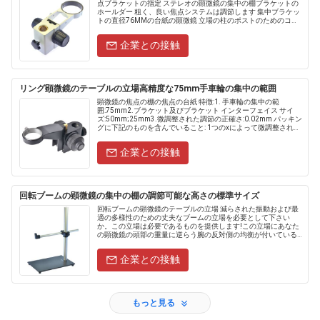
点ブラケットの指定 ステレオの顕微鏡の集中の棚ブラケットの
ホールダー 粗く、良い焦点システムは調節します 集中ブラケッ
トの直径76MMの台紙の顕微鏡 立場の柱のポストのためのコラ
ムの穴径32MM 焦点のbraketの......
企業との接触
リング顕微鏡のテーブルの立場高精度な75mm手車輪の集中の範囲
顕微鏡の焦点の棚の焦点の台紙 特徴:1. 手車輪の集中の範
囲:75mm2.ブラケット及びブラケット インターフェイス サイ
ズ:50mm;25mm3.微調整された調節の正確さ:0.02mm パッキン
グに下記のものを含んでいること: 1つのxによって微調整される
顕微鏡調節ブラケット......
企業との接触
回転ブームの顕微鏡の集中の棚の調節可能な高さの標準サイズ
回転ブームの顕微鏡のテーブルの立場 減らされた振動および最
適の多様性のための丈夫なブームの立場を必要として下さい
か。この立場は必要であるものを提供します!この立場にあなた
の顕微鏡の頭部の重量に逆らう腕の反対側の均衡が付いている
二重腕システムがあります。これは共通のタイプのブームの立
場と比較されるよ....
企業との接触
もっと見る