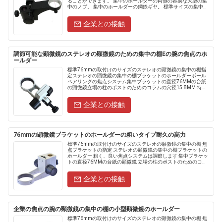
ることができます。 集中のホールダーの両側の容易な大型の集
中のノブ。 集中のホールダーの鋼鉄ギヤ。 標準サイズの集中の
ホールダーは50mmの直径と-規模の頭部......
企業との接触
調節可能な顕微鏡のステレオの顕微鏡のための集中の棚Eの腕の焦点のホ
ールダー
標準76mmの取付けのサイズのステレオの顕微鏡の集中の棚指
定ステレオの顕微鏡の集中の棚ブラケットのホールダーボール
ベアリングの焦点システム集中ブラケットの直径76MMの台紙
の顕微鏡立場の柱のポストのためのコラムの穴径15.8MM 特徴
1.企業の焦点の腕2。企業の縛りの施設を使って。3.ラッ
ク・.....
企業との接触
76mmの顕微鏡ブラケットのホールダーの粗いタイプ耐久の高力
標準76mmの取付けのサイズのステレオの顕微鏡の集中の棚 焦
点ブラケットの指定 ステレオの顕微鏡の集中の棚ブラケットの
ホールダー 粗く、良い焦点システムは調節します 集中ブラケッ
トの直径76MMの台紙の顕微鏡 立場の柱のポストのためのコラ
ムの穴径25MM 焦点のbraketの......
企業との接触
企業の焦点の腕の顕微鏡の集中の棚の小型顕微鏡のホールダー
標準76mmの取付けのサイズのステレオの顕微鏡の集中の棚 焦