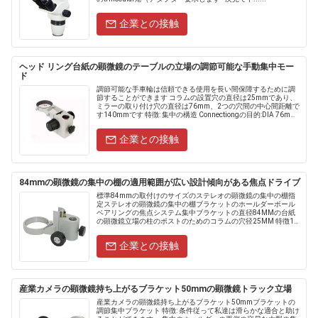
企業との接触
ヘッド リング台紙の顕微鏡のテーブルの立場の調節可能な手動集中モー
ド
調節可能な手車輪は信頼できる使用を長い間保障するために調
節することができます コラムの設置穴の直径は25mmであり、
ミラーの取り付け穴の直径は76mm、2つの穴間の中心間距離で
す140mmです 特徴: 集中の構造 Connectiongの目的:DIA 76mm
Connect......
企業との接触
84mmの顕微鏡の集中の棚の適用範囲が広い設計傾向がある焦点ドライブ
標準84mmの取付けのサイズのステレオの顕微鏡の集中の棚指
定ステレオの顕微鏡の集中の棚ブラケットのホールダーボール
ベアリングの焦点システム集中ブラケットの直径84MMの台紙
の顕微鏡立場の柱のポストのためのコラムの穴径25MM 特徴1.
企業の焦点の腕2。企業の縛りの施設を使って。3.ラック・ピ
ニ.....
企業との接触
産業カメラの顕微鏡持ち上がるブラケット50mmの顕微鏡トラック立場
産業カメラの顕微鏡持ち上がるブラケット50mmブラケットの
調節集中ブラケット 特徴: 条件従って私達は滑らかな適合と助け