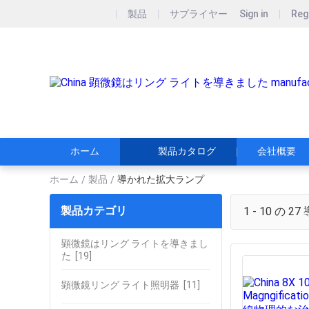
製品
サプライヤー
Sign in
Reg
ホーム
製品カタログ
会社概要
ホーム
製品
導かれた拡大ランプ
/
/
製品カテゴリ
1 - 10 の 27
顕微鏡はリング ライトを導きまし
た
[19]
顕微鏡リング ライト照明器
[11]