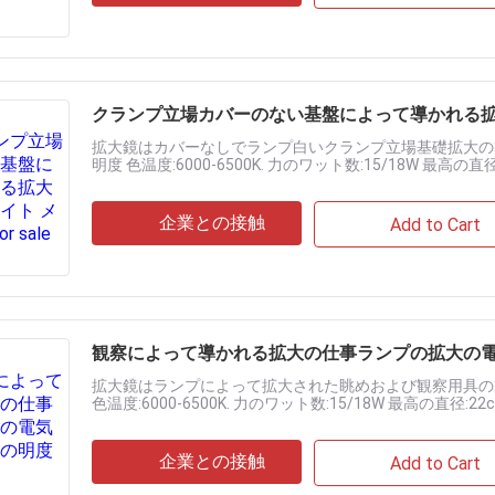
クランプ立場カバーのない基盤によって導かれる拡
拡大鏡はカバーなしでランプ白いクランプ立場基礎拡大の導
明度 色温度:6000-6500K. 力のワット数:15/18W 最高の直径:
magngificatio......
企業との接触
Add to Cart
観察によって導かれる拡大の仕事ランプの拡大の
拡大鏡はランプによって拡大された眺めおよび観察用具の完
色温度:6000-6500K. 力のワット数:15/18W 最高の直径:22c
magngification:......
企業との接触
Add to Cart