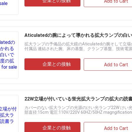
企業との接触
Add to Cart
Aticulatedの腕によって導かれる拡大ランプ
拡大ランプの予備品の拡大鏡のAticulatedの腕そして
付属品 連結された腕、床の基盤、クランプ基盤、技術電源 明度 whi
企業との接触
Add to Cart
22W立場が付いている蛍光拡大ランプの拡大の読
カバーのない拡大ランプの光源のけい光ランプ22W けい光ラン
部直径:15cm 電圧:110V/220V 60HZ/50HZ magngific
ラグ:......
企業との接触
Add to Cart