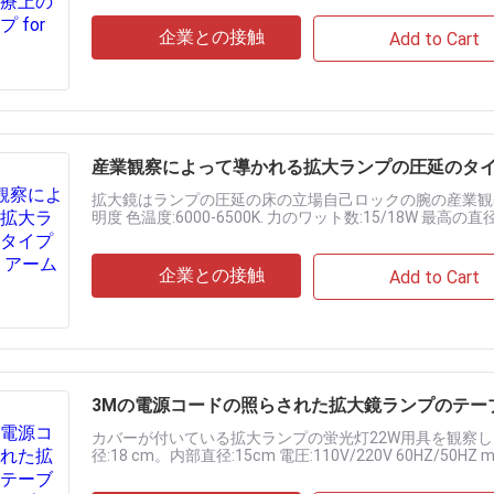
企業との接触
Add to Cart
産業観察によって導かれる拡大ランプの圧延のタイ
拡大鏡はランプの圧延の床の立場自己ロックの腕の産業観察
明度 色温度:6000-6500K. 力のワット数:15/18W 最高の直径:
magngificatio......
企業との接触
Add to Cart
3Mの電源コードの照らされた拡大鏡ランプのテー
カバーが付いている拡大ランプの蛍光灯22W用具を観察します
径:18 cm。内部直径:15cm 電圧:110V/220V 60HZ/50HZ m
選択 パワー......