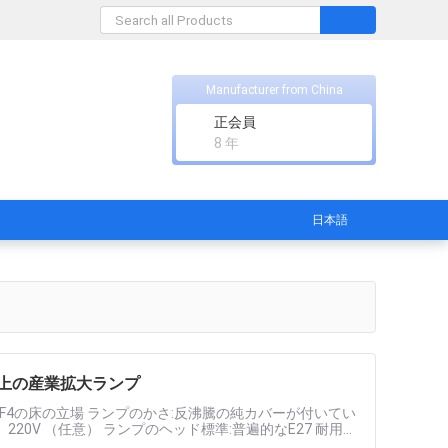
Manufacturer from China
正会員
8 年
日本語
的な治療上の産業拡大ランプ
4の床の立場 ランプのかさ:反沸騰の純カバーが付いてい
、220V （任意） ランプのヘッド標準:普遍的なE27 耐用年