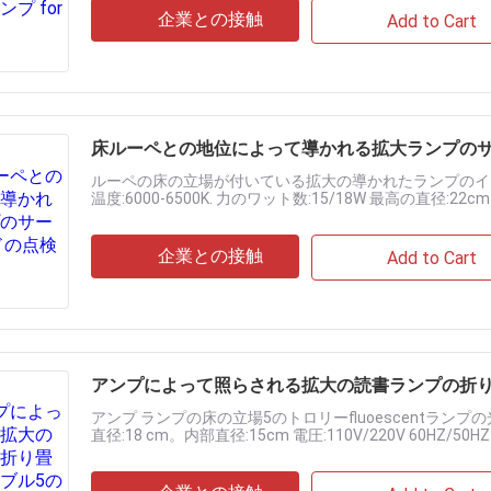
企業との接触
Add to Cart
床ルーペとの地位によって導かれる拡大ランプのサ
ルーペの床の立場が付いている拡大の導かれたランプのインス
温度:6000-6500K. 力のワット数:15/18W 最高の直径:22cm。
magngification:......
企業との接触
Add to Cart
アンプによって照らされる拡大の読書ランプの折り
アンプ ランプの床の立場5のトロリーfluoescentランプの
直径:18 cm。内部直径:15cm 電圧:110V/220V 60HZ/50HZ 
20......