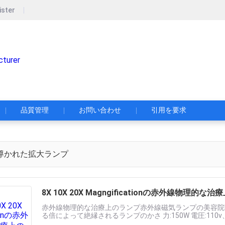
ister
Lylight Electric Co,.Limited
Lylight電気Co。限られた
品質管理
お問い合わせ
引用を要求
導かれた拡大ランプ
8X 10X 20X Magngificationの赤外線物理
赤外線物理的な治療上のランプ赤外線磁気ランプの美容院F
る倍によって絶縁されるランプのかさ 力:150W 電圧:110v
数:300H ブラケット:三次元調節可能なブラ......