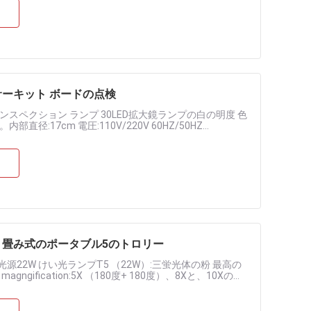
ーキット ボードの点検
ペクション ランプ 30LED拡大鏡ランプの白の明度 色
内部直径:17cm 電圧:110V/220V 60HZ/50HZ
畳み式のポータブル5のトロリー
光源22W けい光ランプT5 （22W）:三蛍光体の粉 最高の
magngification:5X （180度+ 180度）、8Xと、10Xの