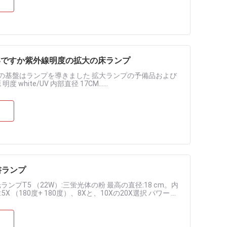
の白いですか紫外線明度の拡大の床ランプ
立場の基盤はランプを導きました 拡大ランプの予備品および
te/UV 内部直径 17CM......
書ランプ
プT5 （22W）:三蛍光体の粉 最高の直径:18 cm。内
ation:5X （180度+ 180度）、8Xと、10Xの20X選択 パワー プ