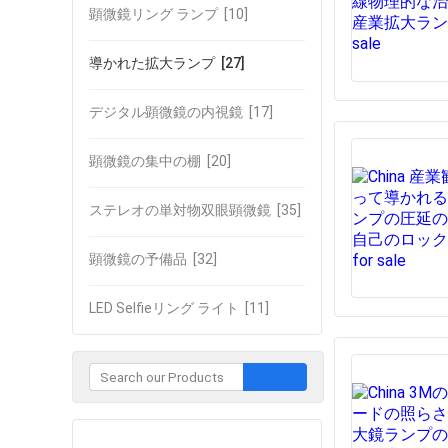
顕微鏡リング ランプ
[10]
導かれた拡大ランプ
[27]
デジタル顕微鏡の内視鏡
[17]
顕微鏡の集中の棚
[20]
ステレオの単対物双眼顕微鏡
[35]
顕微鏡の予備品
[32]
LED Selfieリング ライト
[11]
企業との接触