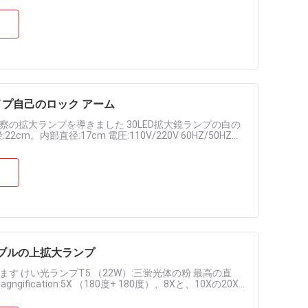
プ自己のロック アーム
の拡大ランプを導きました 30LED拡大鏡ランプの白の
22cm。内部直径:17cm 電圧:110V/220V 60HZ/50HZ
ブルの上拡大ランプ
 けい光ランプT5 （22W）:三蛍光体の粉 最高の直
agngification:5X （180度+ 180度）、8Xと、10Xの20X