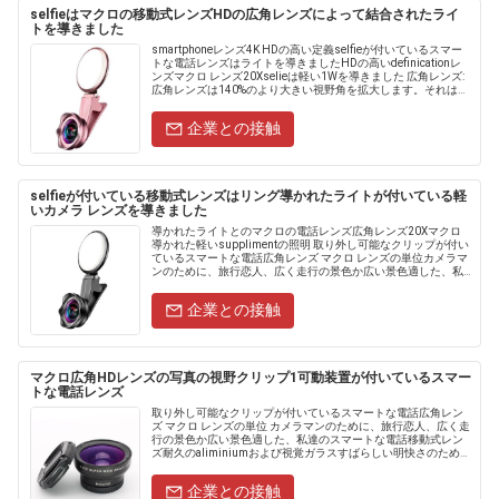
selfieはマクロの移動式レンズHDの広角レンズによって結合されたライ
トを導きました
smartphoneレンズ4K HDの高い定義selfieが付いているスマー
トな電話レンズはライトを導きましたHDの高いdefinicationレ
ンズマクロ レンズ20Xselieは軽い1Wを導きました 広角レンズ:
広角レンズは140%のより大きい視野角を拡大します。それは美
しい効果のた......
企業との接触
selfieが付いている移動式レンズはリング導かれたライトが付いている軽
いカメラ レンズを導きました
導かれたライトとのマクロの電話レンズ広角レンズ20Xマクロ
導かれた軽いsupplimentの照明 取り外し可能なクリップが付い
ているスマートな電話広角レンズ マクロ レンズの単位カメラマ
ンのために、旅行恋人、広く走行の景色か広い景色適した、私
達のスマートな電話移動式レンズ耐久のaliminiu......
企業との接触
マクロ広角HDレンズの写真の視野クリップ1可動装置が付いているスマー
トな電話レンズ
取り外し可能なクリップが付いているスマートな電話広角レン
ズ マクロ レンズの単位 カメラマンのために、旅行恋人、広く走
行の景色か広い景色適した、私達のスマートな電話移動式レン
ズ耐久のaliminiumおよび視覚ガラスすばらしい明快さのための
不明瞭さ、反射、レンズの火炎信号および他の軽い人工物
を......
企業との接触