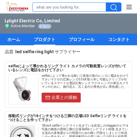
Lylight Electric Co,.Limited
Active Member
8 Years
ホーム
プロダクト
プロフィール
コンタクト
品質
led selfie ring light
サプライヤー
selfieによって導かれるリング ライト カメラの可動装置レンズが付いて
いるレンズに電話をかけて下さい
selfieによって導かれる軽い三角形の形のレンズに電話をかけて
下さいマクロの広角レンズ0.36X 取り外し可能なクリップが付
いているスマートな電話広角レンズ マクロ レンズの単位カメラ
マンのために、旅行恋人、広く走行の景色か広い景色適した、
私達のスマートな電話移動式レンズ耐久のaliminium....
企業との接触
移動式リングが18インチをつける三脚の立場LED Selfieリング ライトを
つけることを作って下さい
18inch selfieリング ライト生きている吹流しのvloggerのビデオ
写真の構造の照明三脚の立場 Selfieリング ライト特徴: 生きてい
る流出の多角度からの明度のための軽い円形をしましたり吹流
しの一見を大いに、照明演劇流出の質に於いての巨大な役割専