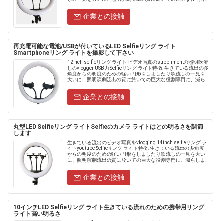
門に、減らします輪郭を......
企業との接触
再充電可能な電池/USBが付いているLED Selfieリング ライト
Smartphoneリング ライトを撮影して下さい
12inch selfieリング ライト ビデオ写真のsupplimentの照明吹流
しのvlogger USB力 Selfieリング ライト特徴: 生きている流出の多
角度からの明度のための軽い円形をしましたり吹流しの一見を
大いに、照明演劇流出の質に於いての巨大な役割専門に、減ら
します......
企業との接触
丸型LED Selfieリング ライトSelfieのカメラ ライトはとの明るさを調節
します
生きている流出のビデオ写真をvlogging 14inch selfieリング ラ
イトyoutube Selfieリング ライト特徴: 生きている流出の多角度
からの明度のための軽い円形をしましたり吹流しの一見を大い
に、照明演劇流出の質に於いての巨大な役割専門に、減らしま
す輪郭を描かれ、強調......
企業との接触
10インチLED Selfieリング ライト生きている流れのための携帯用リング
ライト高い明るさ