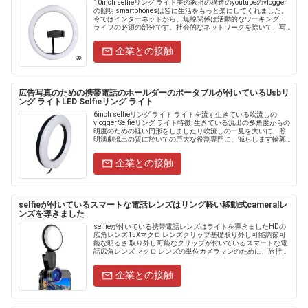
10inch selfieリング ライト美の教祖の構造のyoutubeのvlogger
の照明 smartphonesは皆に生活をもっと楽にしてくれました。
今ではインターネットから、無線関係は活動的なワーキング・
ライフの必須の部分です。社会的なネットワークを除いて、写
真が、ビデオ芸術品、......
企業との接触
広告写真のための携帯電話のホールダーのポータブルが付いているUsbリ
ング ライトLED Selfieリング ライト
6inch selfieリング ライト ライトを流す生きている吹流しの
vlogger Selfieリング ライト特徴: 生きている流出の多角度からの
明度のための軽い円形をしましたり吹流しの一見を大いに、照
明演劇流出の質に於いての巨大な役割専門に、減らします輪郭
を描かれ、強調される濃い影表面......
企業との接触
selfieが付いているスマートな電話レンズはリング軽い移動式cameralレ
ンズを導きました
selfieが付いている携帯電話レンズはライトを導きましたHDの
広角レンズ15Xマクロ レンズクリップ基礎取り外し可能調節可
能な明るさ 取り外し可能なクリップが付いているスマートな電
話広角レンズ マクロ レンズの単位カメラマンのために、旅行恋
人、広く走行の景色か広い景色適した、私達の......
企業との接触