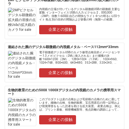
2MPピクセル デジタル顕微鏡の拡大鏡の溶接の点検Usbの拡大鏡のカメ
ラ
内視鏡の立場が付いているデジタル顕微鏡USBの顕微鏡 主要な
変数: インターフェイス:USBの入力 ピクセル:2，000,000
（2MP） 倍数:1-600回 自己の明快なライト:6つの明るいLEDラ
イト 焦点:別の目的の間隔および多数の時（無限への範囲
1mm） ラインの......
企業との接触
連結された腕のデジタル顕微鏡の内視鏡メタル・ベース112mm*33mm
電子顕微鏡デジタルUSBのカメラ修理点検目的イメージ センサ
ー:1.3メガ ピクセル（2Mに挿入される）まだ捕獲の決
断:1600×1200 （2M）、1280×1024 （1.3M）、1024×960、
1024×768、800×600、640×480、352×288、320×240、
160×120ビ...
企業との接触
生物的教育のための500X 1000Xデジタルの内視鏡のカメラの携帯用スマ
ート
このプロダクトは皮の点検および毛状根の点検のために適して
います。織物の点検、生物的観察、宝石用原石の同一証明およ
び視覚障害をもった読者を助ける拡大装置。 産業点検は、例え
ば、プリント基板、精密機械類等、焦点距離の調節によって
200X ~1000Xの拡大を調節するためにレンズを交換する必要は
ありませ....
企業との接触