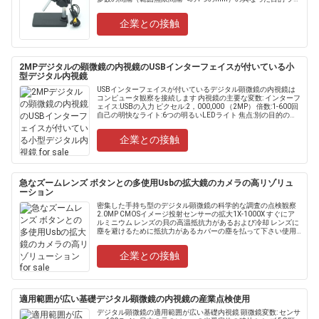
ンの長さ:AV1.5......
企業との接触
2MPデジタルの顕微鏡の内視鏡のUSBインターフェイスが付いている小
型デジタル内視鏡
USBインターフェイスが付いているデジタル顕微鏡の内視鏡は
コンピュータ観察を接続します 内視鏡の主要な変数: インターフ
ェイス:USBの入力 ピクセル:2，000,000 （2MP） 倍数:1-600回
自己の明快なライト:6つの明るいLEDライト 焦点:別の目的の間
隔および多数の......
企業との接触
急なズームレンズ ボタンとの多使用Usbの拡大鏡のカメラの高リゾリュ
ーション
密集した手持ち型のデジタル顕微鏡の科学的な調査の点検観察
2.0MP CMOSイメージ投射センサーの拡大1X-1000X すぐにア
ルミニウム レンズの貝の高温抵抗力があるおよび冷却 レンズに
塵を避けるために抵抗力があるカバーの塵を払って下さい使用
の前に取除いて下さい。 インターフェイスUSB......
企業との接触
適用範囲が広い基礎デジタル顕微鏡の内視鏡の産業点検使用
デジタル顕微鏡の適用範囲が広い基礎内視鏡 顕微鏡変数: センサ