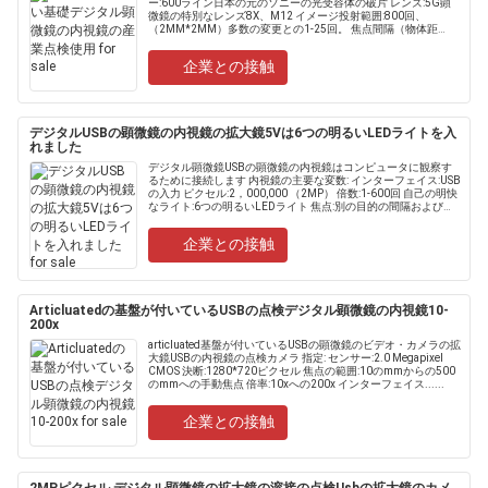
ー:600ライン日本の元のソニーの光受容体の破片 レンズ:5G顕
微鏡の特別なレンズ8X、M12 イメージ投射範囲:800回、
（2MM*2MM）多数の変更との1-25回。 焦点間隔（物体距
離）:250MMへの直接目的の......
企業との接触
デジタルUSBの顕微鏡の内視鏡の拡大鏡5Vは6つの明るいLEDライトを入
れました
デジタル顕微鏡USBの顕微鏡の内視鏡はコンピュータに観察す
るために接続します 内視鏡の主要な変数: インターフェイス:USB
の入力 ピクセル:2，000,000 （2MP） 倍数:1-600回 自己の明快
なライト:6つの明るいLEDライト 焦点:別の目的の間隔および多
数の時（無限への範囲......
企業との接触
Articluatedの基盤が付いているUSBの点検デジタル顕微鏡の内視鏡10-
200x
articluated基盤が付いているUSBの顕微鏡のビデオ・カメラの拡
大鏡USBの内視鏡の点検カメラ 指定: センサー:2.0 Megapixel
CMOS 決断:1280*720ピクセル 焦点の範囲:10のmmからの500
のmmへの手動焦点 倍率:10xへの200x インターフェイス......
企業との接触