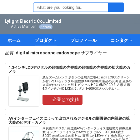
Lylight Electric Co,.Limited
Active Member
8 Years
ホーム
プロダクト
プロフィール
コンタクト
品質
digital microscope endoscope
サプライヤー
4.3インチLCDデジタルの顕微鏡の内視鏡の顕微鏡の内視鏡の拡大鏡のカ
メラ
急なズームレンズ ボタンの金属の立場4.3inch LCDスクリーン
が付いているデジタル顕微鏡USBの顕微鏡 製品の説明 色:金属の
立場が付いている台紙 1. ピクセル:HD 3.6MP CCD 2. 表示:表示
4.3インチのHD LCDの 3. 拡大:1-600X拡大システム 4......
企業との接触
AVインターフェイスによって出力されるデジタルの顕微鏡の内視鏡の拡
大鏡のビデオ・カメラ
内視鏡のデジタル顕微鏡AVインターフェイス連続出力 顕微鏡変
数: インターフェイス:入力AVの ピクセル:2，000,000 乗法:1-
500回 はめ込み式光源:6つの高明るさLEDライト 焦点:異なった
多数の間隔（範囲無限間隔への1つのmm）の異なった目的 ライ