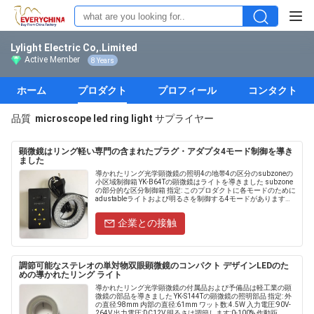
Lylight Electric Co,.Limited
Active Member
8 Years
ホーム
プロダクト
プロフィール
コンタクト
品質
microscope led ring light
サプライヤー
顕微鏡はリング軽い専門の含まれたプラグ・アダプタ4モード制御を導き
ました
導かれたリング光学顕微鏡の照明4の地帯4の区分のsubzoneの
小区域制御箱 YK-B64Tの顕微鏡はライトを導きました subzone
の部分的な区分制御箱 指定: このプロダクトに各モードのために
adustableライトおよび明るさを制御する4モードがあります。
外の直径:98mm......
企業との接触
調節可能なステレオの単対物双眼顕微鏡のコンパクト デザインLEDのた
めの導かれたリング ライト
導かれたリング光学顕微鏡の付属品および予備品は軽工業の顕
微鏡の部品を導きました YK-S144Tの顕微鏡の照明部品 指定: 外
の直径:98mm 内部の直径:61mm ワット数:4.5W 入力電圧:90V-
264V 出力電圧:DC12V 明るさは調節します:0-100% 作動距......