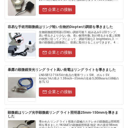
企業との接触
容易な手術用顕微鏡はリング軽い生物的Diopterの調節を導きました
生物顕微鏡照明器LED軽い調節可能 1. 組み込み5 LEDランプ、
高い明るさより少ない熱、長い耐用年数; 別の明るさを選ぶ実際
の状態に従ってノブによって、調節可能な2 .brightness; 3. 一
致の顕微鏡は顕微鏡に、容易に取付けることができます。 4. 力
0.18W;入力電圧:11......
企業との接触
暴露の顕微鏡蛍光リング ライト高い発電はリング ライトを導きました
LNS-SB12-71X/5Vの焦点の電球 ワット:5W、ボルト:5V、
Amps:1Aの長さ:1.38inch---35mmの生命:5,000hoursの球根の
形:TL12
企業との接触
顕微鏡はリング光学顕微鏡リング ライト照明器25mm-150mmを導きま
した
導かれたリング ライト視覚の器械のステレオの顕微鏡は照明照
明を導きました YK-S64Tの顕微鏡照明器 指定: 外の直径:98mm