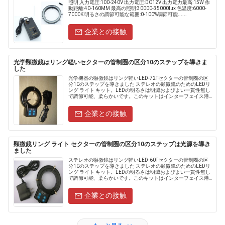
照明 入力電圧:100-240V 出力電圧:DC12V 出力電力最高:15W 作
動距離:40-160MM 最高の照明:30000-35000lux 色温度:6000-
7000K 明るさの調節可能な範囲:0-100%調節可能......
企業との接触
光学顕微鏡はリング軽いセクターの管制圏の区分10のステップを導きま
した
光学機器の顕微鏡はリング軽いLED-72Tセクターの管制圏の区
分10のステップを導きました ステレオの顕微鏡のためのLEDリ
ング ライト キット。LEDの明るさは明滅およびよい一貫性無し
で調節可能、柔らかいです。このキットはインターフェイス港
の3個のねじが異なった直径の顕微鏡の目的を接続するため
に....
企業との接触
顕微鏡リング ライト セクターの管制圏の区分10のステップは光源を導き
ました
ステレオの顕微鏡はリング軽いLED-60Tセクターの管制圏の区
分10のステップを導きました ステレオの顕微鏡のためのLEDリ
ング ライト キット。LEDの明るさは明滅およびよい一貫性無し
で調節可能、柔らかいです。このキットはインターフェイス港
の3個のねじが異なった直径の顕微鏡の目的を接続するため
に....
企業との接触