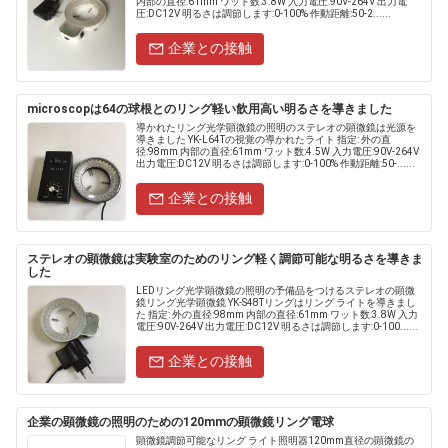
内部の直径:61mm ワット数:3.8W 入力電圧:90V-264V 出力電
圧:DC12V 明るさは調節します:0-100% 作動距離:50-2......
企業との接触
microscopは64の球根とのリング軽い飲用高い明るさを導きました
導かれたリング光学顕微鏡の照明のステレオの顕微鏡は光源を
導きました YK-L64Tの視覚の導かれたライト 指定: 外の直
径:98mm 内部の直径:61mm ワット数:4.5W 入力電圧:90V-264V
出力電圧:DC12V 明るさは調節します:0-100% 作動距離:50-......
企業との接触
ステレオの顕微鏡は実験室のためのリング軽く調節可能な明るさを導きま
した
LEDリング光学顕微鏡の照明の予備品をつけるステレオの顕微
鏡リング光学顕微鏡 YK-S48Tリングはリング ライトを導きまし
た 指定: 外の直径:98mm 内部の直径:61mm ワット数:3.8W 入力
電圧:90V-264V 出力電圧:DC12V 明るさは調節します:0-100......
企業との接触
企業の顕微鏡の照明のための120mmの顕微鏡リング電球
顕微鏡調節可能なリング ライト照明器120mm直径の顕微鏡の