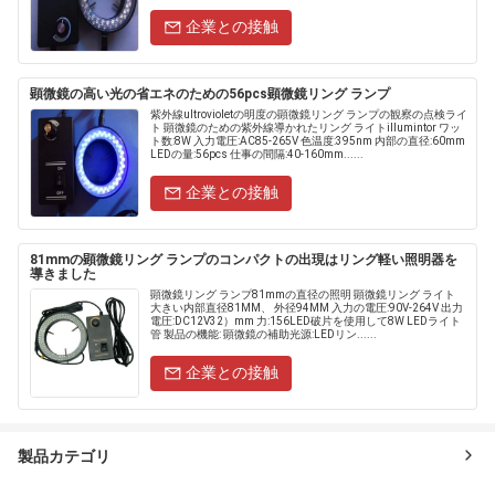
企業との接触
顕微鏡の高い光の省エネのための56pcs顕微鏡リング ランプ
紫外線ultrovioletの明度の顕微鏡リング ランプの観察の点検ライ
ト 顕微鏡のための紫外線導かれたリング ライトillumintor ワッ
ト数:8W 入力電圧:AC85-265V 色温度:395nm 内部の直径:60mm
LEDの量:56pcs 仕事の間隔:40-160mm......
企業との接触
81mmの顕微鏡リング ランプのコンパクトの出現はリング軽い照明器を
導きました
顕微鏡リング ランプ81mmの直径の照明 顕微鏡リング ライト
大きい内部直径81MM、 外径94MM 入力の電圧:90V-264V 出力
電圧:DC12V32）mm 力:156LED破片を使用して8W LEDライト
管 製品の機能: 顕微鏡の補助光源:LEDリン......
企業との接触
製品カテゴリ