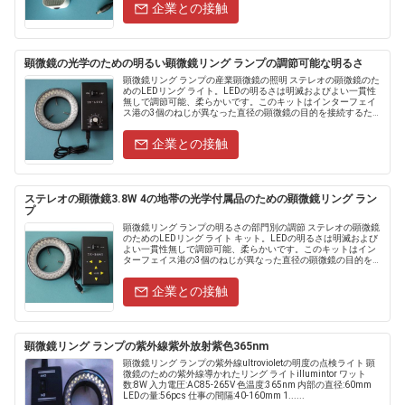
企業との接触
顕微鏡の光学のための明るい顕微鏡リング ランプの調節可能な明るさ
顕微鏡リング ランプの産業顕微鏡の照明 ステレオの顕微鏡のた
めのLEDリング ライト。LEDの明るさは明滅およびよい一貫性
無しで調節可能、柔らかいです。このキットはインターフェイ
ス港の3個のねじが異なった直径の顕微鏡の目的を接続するため
に装備されています。このキットの利用できる電圧はAC85から
A....
企業との接触
ステレオの顕微鏡3.8W 4の地帯の光学付属品のための顕微鏡リング ラン
プ
顕微鏡リング ランプの明るさの部門別の調節 ステレオの顕微鏡
のためのLEDリング ライト キット。LEDの明るさは明滅および
よい一貫性無しで調節可能、柔らかいです。このキットはイン
ターフェイス港の3個のねじが異なった直径の顕微鏡の目的を接
続するために装備されています。このキットの利用できる
電......
企業との接触
顕微鏡リング ランプの紫外線紫外放射紫色365nm
顕微鏡リング ランプの紫外線ultrovioletの明度の点検ライト 顕
微鏡のための紫外線導かれたリング ライトillumintor ワット
数:8W 入力電圧:AC85-265V 色温度:365nm 内部の直径:60mm
LEDの量:56pcs 仕事の間隔:40-160mm 1......