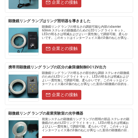
企業との接触
顕微鏡リング ランプはリング照明器を導きました
顕微鏡リング ランプの明るさの調節可能な内部のdiamter
60mm ステレオの顕微鏡のためのLEDリング ライト キット。
LEDの明るさは明滅およびよい一貫性無しで調節可能、柔らか
いです。このキットはインターフェイス港の3個のねじが異なっ
た直径の顕微鏡の目的を接続するために装備されています。
こ....
企業との接触
携帯用顕微鏡リング ランプの区分の象限儀制御DC12V出力
顕微鏡リング ランプの明るさの部分的な調節 ステレオの顕微鏡
のためのLEDリング ライト キット。LEDの明るさは明滅および
よい一貫性無しで調節可能、柔らかいです。このキットはイン
ターフェイス港の3個のねじが異なった直径の顕微鏡の目的を接
続するために装備されています。このキットの利用できる電圧
はA....
企業との接触
顕微鏡リング ランプの産業実験室の光学機器
視覚システムの顕微鏡リング ランプの照明の部品 ステレオの顕
微鏡のためのLEDリング ライト キット。LEDの明るさは明滅お
よびよい一貫性無しで調節可能、柔らかいです。このキットは
インターフェイス港の3個のねじが異なった直径の顕微鏡の目的
を接続するために装備されています。このキットの利用できる
電圧....