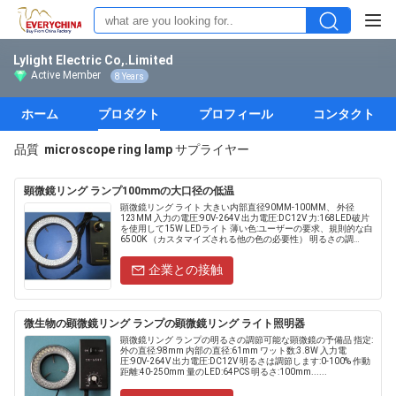
Lylight Electric Co,.Limited
Active Member
8 Years
ホーム
プロダクト
プロフィール
コンタクト
品質
microscope ring lamp
サプライヤー
顕微鏡リング ランプ100mmの大口径の低温
顕微鏡リング ライト 大きい内部直径90MM-100MM、 外径
123MM 入力の電圧:90V-264V 出力電圧:DC12V 力:168LED破片
を使用して15W LEDライト 薄い色:ユーザーの要求、規則的な白
6500K （カスタマイズされる他の色の必要性） 明るさの調
節:20~......
企業との接触
微生物の顕微鏡リング ランプの顕微鏡リング ライト照明器
顕微鏡リング ランプの明るさの調節可能な顕微鏡の予備品 指定:
外の直径:98mm 内部の直径:61mm ワット数:3.8W 入力電
圧:90V-264V 出力電圧:DC12V 明るさは調節します:0-100% 作動
距離:40-250mm 量のLED:64PCS 明るさ:100mm......