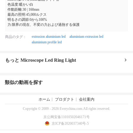
色温度:暖かい白
作動距離:30 | 160mm
最高の照明:45,000ルクス
明るさの調節:0から100%
力:限界の現在、不変の力および過熱する保護
extrusion aluminium led
aluminium extrusion led
商品のタグ：
aluminium profile led
もっと Microscope Led Ring Light
類似の動画を探す
ホーム
プロダクト
会社案内
Copyright © 2009 - 2026 Everychina.com.All rights reserved.
京公网安备11010502046171号
京ICP备2020037340号-5