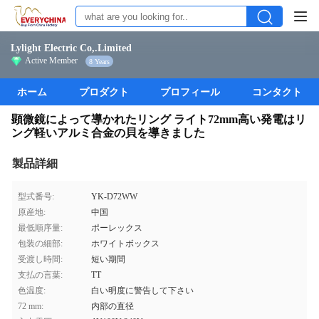
Lylight Electric Co,.Limited
Active Member
8 Years
ホーム
プロダクト
プロフィール
コンタクト
顕微鏡によって導かれたリング ライト72mm高い発電はリ
ング軽いアルミ合金の貝を導きました
製品詳細
型式番号:
YK-D72WW
原産地:
中国
最低順序量:
ポーレックス
包装の細部:
ホワイトボックス
受渡し時間:
短い期間
支払の言葉:
TT
色温度:
白い明度に警告して下さい
72 mm:
内部の直径