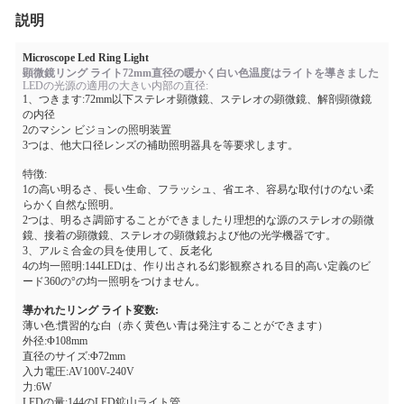
説明
Microscope Led Ring Light
顕微鏡リング ライト72mm直径の暖かく白い色温度はライトを導きました
LEDの光源の適用の大きい内部の直径:
1、つきます:72mm以下ステレオ顕微鏡、ステレオの顕微鏡、解剖顕微鏡
の内径
2のマシン ビジョンの照明装置
3つは、他大口径レンズの補助照明器具を等要求します。
特徴:
1の高い明るさ、長い生命、フラッシュ、省エネ、容易な取付けのない柔
らかく自然な照明。
2つは、明るさ調節することができましたり理想的な源のステレオの顕微
鏡、接着の顕微鏡、ステレオの顕微鏡および他の光学機器です。
3、アルミ合金の貝を使用して、反老化
4の均一照明:144LEDは、作り出される幻影観察される目的高い定義のビ
ード360の°の均一照明をつけません。
導かれたリング ライト変数:
薄い色:慣習的な白（赤く黄色い青は発注することができます）
外径:Φ108mm
直径のサイズ:Φ72mm
入力電圧:AV100V-240V
力:6W
LEDの量:144のLED鉱山ライト管