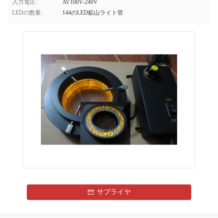
入力電圧:
AV100V-240V
LEDの数量:
144のLED鉱山ライト管
サプライヤ