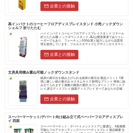
企業との接触
高インパクトのコーヒーフロアディスプレイスタンド 小売ノックダウン
シェルフ 折りたたむ
ハイインパクトコーヒーフロアディスプレイスタンド リテール
折りたたみ棚 ノックダウンスタンド J&Jは製造業者でありトレ
ーダーでもあり、フォーチュン500企業と協力しながら品質管
理を提供しています。フルカスタマイズとデザインカスタマイ
ズサービスを提供しています。主な輸出先国は、アメ......
企業との接触
文房具用積み重ね可能ノックダウンスタンド
紙床の展示台を積み上げられる紙床の展示台 製品メリット 1環
境に優しい紙の展示台:カスタムサイズ 鮮明なプリント 簡単に組
み立てられます 2.複数の構造の選択:カウンタートップディスプ
レイ,床立ディスプレイ,端蓋ディスプレイ すべてあなたの正確な
仕様に作ることができます. 3軽量で頑丈な紙のPOS....
企業との接触
スーパーマーケット/デパート向け組み立て式ペーパーフロアディスプレ
イ 四面
スーパーマーケット・デパートメントストアに最適な、4面展開
可能なフロアスタンディングペーパーディスプレイ 製品概要 仕