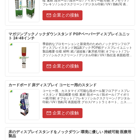
様: 素材: 段ボール / 段ボール / アイボリー紙 印刷: オフセット /
フレキソ / シルクスクリーン / デジタル印刷 / UV / 熱転写 表
面......
企業との接触
マガジンブックノックダウンスタンド POPペーパーディスプレイユニッ
ト 24-48インチ
季節的なプロモーションと新発売のためのノックダウンフロア
ディスプレイスタンド雑誌&ブック POP紙ディスプレイユニット
製品概要 仕様: 材料: 紙 / 波紋板 / 象牙紙 印刷: オフセット / フレ
クソ / シルクスクリーン / デジタル印刷 / UV / 熱伝送 表面処理:
光り輝く/マット.....
企業との接触
カードボード 床ディスプレイ コーヒー用のスタンド
コーヒー用、カスタマイズ可能な段ボール製フロアディスプレ
イスタンド 製品概要 仕様: 素材: 段ボール / 段ボール / アイボリ
ー紙 印刷: オフセット / フレキソ / シルクスクリーン / デジタル
印刷 / UV / 熱転写 表面処理: グロス/マットラミネート、ニス......
企業との接触
床のディスプレイスタンドをノックダウン 環境に優しい 持続可能 医療用
製品