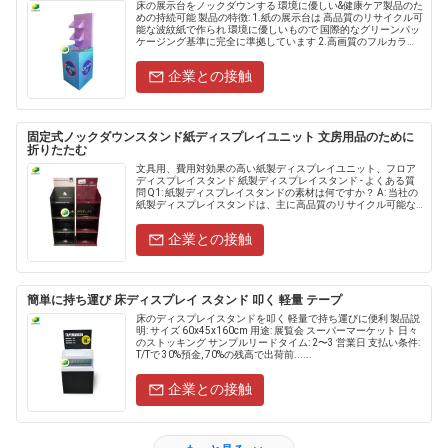
床の展示台をノックダウンする 環境に優しい&健康ケア製品のた
めの持続可能 製品の特徴: 1.紙の展示台は 高品質のリサイクル可
能な波紋紙で作られ 環境に優しいもので 国際的なグリーンパッ
ケージング基準に完全に準拠しています 2.高画質のフルカラー
プリントとUVコーティングは 長く小売販売さ......
企業との接触
固定式ノックダウンスタンド紙ディスプレイユニット 文房用品のために
折りたたむ
文具用、費用対効果の高い紙製ディスプレイユニット、フロア
ディスプレイスタンド 紙製ディスプレイスタンド - よくある質
問 Q1: 紙製ディスプレイスタンドの素材は何ですか？ A: 当社の
紙製ディスプレイスタンドは、主に高品質のリサイクル可能な
段ボールと厚紙で作られていま......
企業との接触
簡単に持ち運び 床ディスプレイ スタンド 叩く 軽量 テープ
床のディスプレイスタンドを叩く 軽量で持ち運びに便利 製品説
明: サイズ 60x45x160cm 用途: 展覧会 スーパーマーケット 日々
のストッキング サンプルリードタイム: 2〜3 営業日 支払い条件:
T/Tで 30%預金, 70%の残高で出荷前......
企業との接触