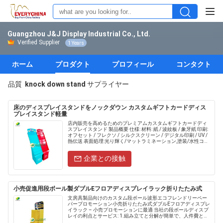
Guangzhou J&J Display Industrial Co., Ltd.
Verified Supplier
1 Years
ホーム
プロダクト
プロフィール
コンタクト
品質
knock down stand
サプライヤー
床のディスプレイスタンドをノックダウン カスタムギフトカードディス
プレイスタンド軽量
店内販売を高めるためのプレミアムカスタムギフトカードディ
スプレイスタンド 製品概要 仕様: 材料: 紙 / 波紋板 / 象牙紙 印刷:
オフセット / フレクソ / シルクスクリーン / デジタル印刷 / UV /
熱伝送 表面処理:光り輝く/マットラミネーション,塗装/水性コー
ティング,ポリシ.....
企業との接触
小売促進用段ボール製ダブルEフロアディスプレイラック折りたたみ式
文房具製品向けのカスタム段ボール波形エコフレンドリーペー
パープロモーション小売折りたたみ式ダブルEフロアディスプレ
イラック – 小売プロモーションに最適 当社の段ボールディスプ
レイの利点とサービス: 1.組み立てと分解が簡単で、人件費と輸
送費を節約できます。 2.カスタマイズされたFSDU/P......