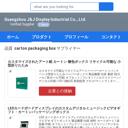
Guangzhou J&J Display Industrial Co., Ltd.
Verified Supplier
1 Years
ホーム
プロダクト
プロフィール
コンタクト
品質
carton packaging box
サプライヤー
カスタマイズされたアート紙 カートン 梱包ボックス リサイクル可能な 小
型折りたたみ
カスタマイズ可能なリサイクルアートペーパーカートンパッケ
ージ 小型折りたたみペーパーボックス 製品概要 仕様: 素材: 段ボ
ール / 段ボール 印刷: オフセット / フレキソ / シルクスクリーン /
デジタル印刷 / UV / 熱転写 表面処理: グロス/マットラミネー......
企業との接触
LEDカードボードディスプレイのカスタムデジタルミュージックビデオギ
フト・カートンパッケージングボックス
LED カードボードディスプレイのカスタムデジタルミュージッ
クビデオ ギフトボックス 製品概要 仕様: 材料: カードボード / 波
紋板 印刷: オフセット / フレクソ / シルクスクリーン / デジタル
印刷 / UV / 熱伝送 表面処理:光り輝く/マットラミネーション,塗