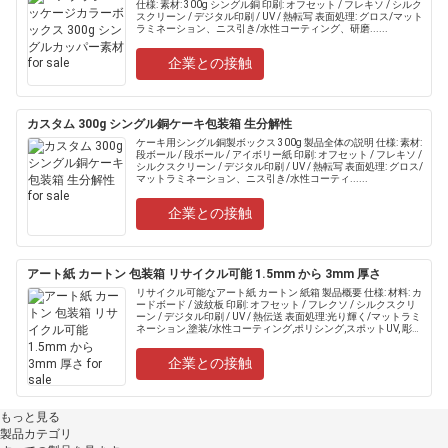
仕様: 素材: 300g シングル銅 印刷: オフセット / フレキソ / シルク
スクリーン / デジタル印刷 / UV / 熱転写 表面処理: グロス/マット
ラミネーション、ニス引き/水性コーティング、研磨......
企業との接触
カスタム 300g シングル銅ケーキ包装箱 生分解性
ケーキ用シングル銅製ボックス 300g 製品全体の説明 仕様: 素材:
段ボール / 段ボール / アイボリー紙 印刷: オフセット / フレキソ /
シルクスクリーン / デジタル印刷 / UV / 熱転写 表面処理: グロス/
マットラミネーション、ニス引き/水性コーティ......
企業との接触
アート紙 カートン 包装箱 リサイクル可能 1.5mm から 3mm 厚さ
リサイクル可能なアート紙 カートン 紙箱 製品概要 仕様: 材料: カ
ードボード / 波紋板 印刷: オフセット / フレクソ / シルクスクリ
ーン / デジタル印刷 / UV / 熱伝送 表面処理:光り輝く/マットラミ
ネーション,塗装/水性コーティング,ポリシング,スポットUV, 彫
刻/輝き遮.....
企業との接触
もっと見る
製品カテゴリ