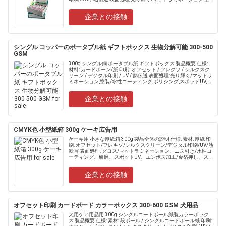
装/水性コーティン.....
企業との接触
シングル コッパーのポータブル紙 ギフトボックス 生物分解可能 300-500
GSM
300g シングル銅 ポータブル紙 ギフトボックス 製品概要 仕様:
材料: カードボーン/紙 印刷: オフセット / フレクソ / シルクスク
リーン / デジタル印刷 / UV / 熱伝送 表面処理:光り輝く/マットラ
ミネーション,塗装/水性コーティング,ポリシング,スポットUV, 彫
刻/輝き.....
企業との接触
CMYK色 小型紙箱 300g ケーキ広告用
ケーキ用 小さな厚紙箱 300g 製品全体の説明 仕様: 素材: 厚紙 印
刷: オフセット/フレキソ/シルクスクリーン/デジタル印刷/UV/熱
転写 表面処理: グロス/マットラミネーション、ニス引き/水性コ
ーティング、研磨、スポットUV、エンボス加工/金箔押し、スタ
ンプ......
企業との接触
オフセット印刷 カードボード カラーボックス 300-600 GSM 犬用品
犬用ケア用品用 300g シングルコートボール紙製カラーボック
ス 製品概要 仕様: 素材: 段ボール / シングルコートボール紙 印刷: