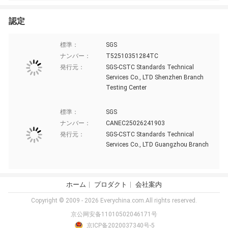
認定
標準：
SGS
ナンバー：
T52510351284TC
発行元：
SGS-CSTC Standards Technical
Services Co., LTD Shenzhen Branch
Testing Center
標準：
SGS
ナンバー：
CANEC25026241903
発行元：
SGS-CSTC Standards Technical
Services Co., LTD Guangzhou Branch
ホーム
プロダクト
会社案内
Copyright © 2009 - 2026 Everychina.com.All rights reserved.
京公网安备11010502046171号
京ICP备2020037340号-5