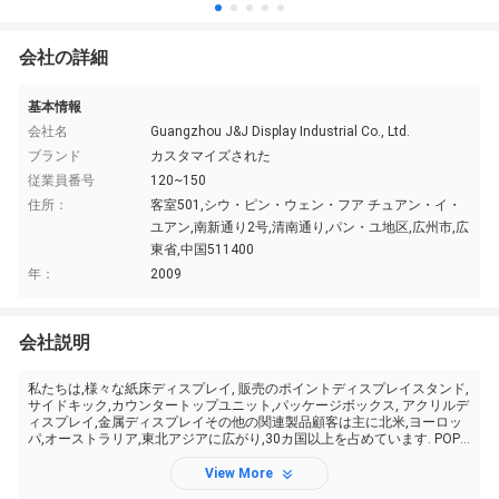
会社の詳細
基本情報
会社名
Guangzhou J&J Display Industrial Co., Ltd.
ブランド
カスタマイズされた
従業員番号
120~150
住所：
客室501,シウ・ピン・ウェン・フア チュアン・イ・
ユアン,南新通り2号,清南通り,パン・ユ地区,広州市,広
東省,中国511400
年：
2009
会社説明
私たちは,様々な紙床ディスプレイ, 販売のポイントディスプレイスタンド,
サイドキック,カウンタートップユニット,パッケージボックス, アクリルデ
ィスプレイ,金属ディスプレイその他の関連製品顧客は主に北米,ヨーロッ
パ,オーストラリア,東北アジアに広がり,30カ国以上を占めています. POP
ディスプレイは あなたのニーズを満たすことができます経験と創造性を
備えた 構造とグラフィック・デザイナーがいま...
View More