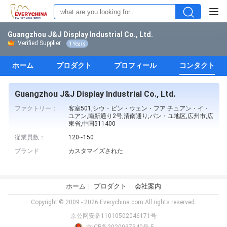
Guangzhou J&J Display Industrial Co., Ltd.
Verified Supplier
1 Years
ホーム
プロダクト
プロフィール
コンタクト
Guangzhou J&J Display Industrial Co., Ltd.
ファクトリー：
客室501,シウ・ピン・ウェン・フア チュアン・イ・
ユアン,南新通り2号,清南通り,パン・ユ地区,広州市,広
東省,中国511400
従業員数：
120~150
ブランド
カスタマイズされた
ホーム
プロダクト
会社案内
Copyright © 2009 - 2026 Everychina.com.All rights reserved.
京公网安备11010502046171号
京ICP备2020037340号-5