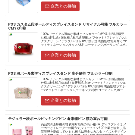
企業との接触
POS カスタム段ボールディスプレイスタンド リサイクル可能 フルカラー
CMYK印刷
100% リサイクル可能な素材とフルカラーCMYK印刷 製品概要
仕様: 材料: 紙 / 波紋板 / 象牙紙 印刷: オフセット / フレクソ / シル
クスクリーン / デジタル印刷 / UV / 熱伝送 表面処理:光り輝く/マ
ットラミネーション,ラキス/水性コーティング,ポーリング,スポ
ットU.....
企業との接触
POS 段ボール製ディスプレイスタンド 生分解性 フルカラー印刷
100% リサイクル可能な素材とフルカラーCMYK印刷 製品概要
仕様: 材料:紙 / 波紋紙 / 象牙紙 印刷:オフセット / フレクソ / シル
クスクリーニング / デジタル印刷 / UV / 熱移転 表面処理:グロシ
ー/マットラミネーション,ラッキング/水性コーティング,ポーリ
ング,スポッ.....
企業との接触
モジュラー段ボールピッキングビン 倉庫棚ビン 積み重ね可能
高品質の倉庫棚の箱 費用対効果の高い箱 J&Jディスプレイは,メ
ーカーとトレーダーの両方で,フォーチュン500企業と協力し,品
質管理を提供しています.彼らは完全なカスタマイズとデザイン