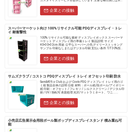
カスタマイズサービスを提供しています.主要な輸出国には米国
が含まれます評価率は99.2%でした. 製品概要 仕様.....
企業との接触
スーパーマーケット向け 100%リサイクル可能 PDQディスプレイ・トレ
イ 耐衝撃性
100% リサイクル可能な素材 ディスプレイボックス スーパーマ
ーケット ディスプレイ用の準備トレイ 製品説明: サイズ
40×30×32cm 用途: 公平なスーパー,小売,デイリーストッキング
サンプル 印刷なしまたはデジタル印刷 支払い条件: T/T 30%預金,
70%......
企業との接触
サムズクラブ / コストコ PDQディスプレイ トレイ オフセット印刷 防水
Sam&#39;s Club および Costo PDQ ディスプレイ トレイ用のゴ
ミ箱 製品全体の説明 仕様: 材料：ボール紙/段ボール/アイボリー
紙 印刷：オフセット / フレキソ / シルクスクリーン / デジタル印
刷 / UV / 熱転写 表面処理:光沢/マットラミネート、ワニ......
企業との接触
小売店広告展示会用段ボール製ポップディスプレイスタンド 積み重ね可
能