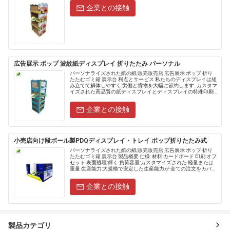
企業との接触
広告展示 ポップ 波紋紙ディスプレイ 折りたたみ パーソナル
パーソナライズされた紙の紙 販売販売店 広告展示 ポップ 折り
たたむゴミ箱 展示台 利点とサービス 私たちのディスプレイは組
み立てて解体しやすく,労働と貨物を大幅に節約します. カスタマ
イズされた高品質の紙ディスプレイとディスプレイの特殊印刷
は 誰でも注目できます テンプレート/ダイラインは,......
企業との接触
小売店向け段ボール製PDQディスプレイ・トレイ ポップ折りたたみ式
パーソナライズされた紙の紙 販売販売店 広告展示 ポップ 折り
たたむゴミ箱 展示台 製品概要 仕様: 材料:カードボード 印刷:オフ
セット 表面処理:輝く 負荷容量:カスタマイズされた 軽量または
重量 生産能力:大規模で安定した生産能力が 全ての注文をカバー
します 製品説明: サイズ 6......
企業との接触
製品カテゴリ