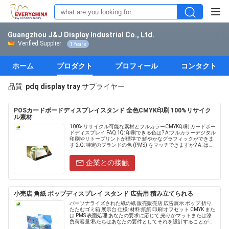
Guangzhou J&J Display Industrial Co., Ltd.
Verified Supplier
1 Years
ホーム
プロダクト
プロフィール
コンタクト
品質
pdq display tray
サプライヤー
POSカードボードディスプレイスタンド 全色CMYK印刷 100%リサイク
ル素材
100% リサイクル可能な素材とフルカラーCMYK印刷 カードボー
ドディスプレイ FAQ 1Q: 印刷できる色は? A:フルカラーデジタル
印刷やリトープリントが標準で 鮮やかなグラフィックができま
す 2.Q: 特定のブランドの色 (PMS) をマッチできますか? A: は
い,PMS色マ......
企業との接触
小売店 角紙 ポップディスプレイ スタンド 広告用 積み立てられる
パーソナライズされた紙の紙 販売販売店 広告展示 ポップ 折り
たたむゴミ箱 展示台 仕様: 材料:紙紙 印刷:オフセット CMYK また
は PMS 表面処理:あなたの要求に応じて,光りかマットまたは漆
負荷容量:私たちはあなたの要件としてそれを設計することがで
きます よくある質問 1Q: 紙の......