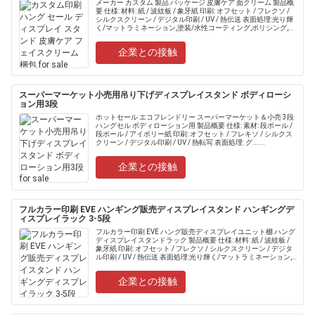
メーカー カスタム 製品 パッケージ 皮膚ケア 面クリーム 製品概
要 仕様: 材料: 紙 / 波紋板 / 象牙紙 印刷: オフセット / フレクソ /
シルクスクリーン / デジタル印刷 / UV / 熱伝送 表面処理:光り輝
く/マットラミネーション,塗装/水性コーティング,ポリシング,ス
ポット.....
企業との接触
スーパーマーケット小売用吊り下げディスプレイスタンド ボディローシ
ョン用3段
ホットセール エコフレンドリー スーパーマーケット＆小売 3段
ハングセル ボディローション用 製品概要 仕様: 素材: 段ボール /
段ボール / アイボリー紙 印刷: オフセット / フレキソ / シルクス
クリーン / デジタル印刷 / UV / 熱転写 表面処理: グ......
企業との接触
フルカラー印刷 EVE ハンギング販売ディスプレイスタンド ハンギングデ
ィスプレイラック 3-5段
フルカラー印刷 EVE ハング販売ディスプレイユニット棚 ハング
ディスプレイスタンドラック 製品概要 仕様: 材料: 紙 / 波紋板 /
象牙紙 印刷: オフセット / フレクソ / シルクスクリーン / デジタ
ル印刷 / UV / 熱伝送 表面処理:光り輝く/マットラミネーション,
塗装/水性コ.....
企業との接触