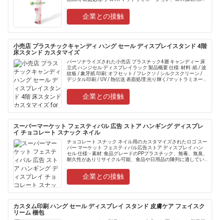
コーティング......
企業との接触
小売店 プラスチックキャンディ ハング セール ディスプレイスタンド 4階
床スタンド カスタマイズ
パーソナライズされた小売店 プラスチック4層 キャンディー 床
立式 ハンジセル ディスプレイラック 製品概要 仕様: 材料: 紙 / 波
紋板 / 象牙紙 印刷: オフセット / フレクソ / シルクスクリーン /
デジタル印刷 / UV / 熱伝送 表面処理:光り輝く/マットラミネーシ
ョン,塗装.....
企業との接触
スーパーマーケット フェスティバル 広告 ストア ハンギング ディスプレ
イ チョコレート スナック ネイル
チョコレート スナック ネイル用のカスタマイズされたロゴ スー
パー マーケット フェスティバル広告ストア ディスプレイ ハン
セル 仕様: - 素材: 食品グレードのPPプラスチック、無毒、無臭、
耐久性がありリサイクル可能、食品や日用品の陳列に適してい
ます。 - 寸法: 標準サイズ......
企業との接触
カスタム印刷 ハング セール ディスプレイ スタンド 皮膚ケア フェイスク
リーム 梱包