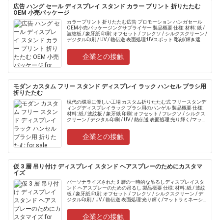
広告 ハング セール ディスプレイ スタンド カラー プリント 折りたたむ
OEM 小売パッケージ
カラープリント 折りたたむ広告 プロモーション ハンガセール
OEM小売パッケージングサプライヤー 製品概要 仕様: 材料: 紙 /
波紋板 / 象牙紙 印刷: オフセット / フレクソ / シルクスクリーン /
デジタル印刷 / UV / 熱伝送 表面処理:UVスポット 彫刻/輝き遮断,
スタン.....
企業との接触
モダン カスタム フリー スタンド ディスプレイ ラック ハンセル ブラシ用
折りたたむ
現代の環境に優しい工場 カスタム折りたたむ式 フリースタンデ
ィングディスプレイラック ブラシ用のハンゲル 製品概要 仕様:
材料: 紙 / 波紋板 / 象牙紙 印刷: オフセット / フレクソ / シルクス
クリーン / デジタル印刷 / UV / 熱伝送 表面処理:光り輝く/マット
ラミネーション.....
企業との接触
仮 3 層 吊り付け ディスプレイ スタンド ヘアスプレーのためにカスタマ
イズ
パーソナライズされた 3 層の一時的な吊るしディスプレイスタ
ンド ヘアスプレーのための吊るし 製品概要 仕様: 材料: 紙 / 波紋
板 / 象牙紙 印刷: オフセット / フレクソ / シルクスクリーン / デ
ジタル印刷 / UV / 熱伝送 表面処理:光り輝く/マットラミネーショ
ン,塗装/水性.....
企業との接触