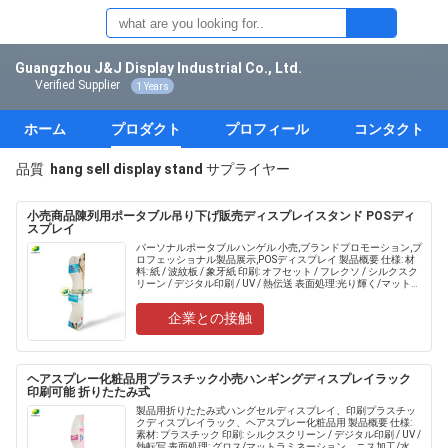
Guangzhou J&J Display Industrial Co., Ltd.
Verified Supplier
1 Years
ホーム
プロダクト
プロフィール
コンタクト
品質
hang sell display stand
サプライヤー
小売商品陳列用ポータブル吊り下げ販売ディスプレイスタンド POSディ
スプレイ
パーソナルポータブルハンゲル 小売,ブランドプロモーション,プ
ロフェッショナル製品展示,POSディスプレイ 製品概要 仕様: 材
料: 紙 / 波紋板 / 象牙紙 印刷: オフセット / フレクソ / シルクスク
リーン / デジタル印刷 / UV / 熱伝送 表面処理:光り輝く/マットラ
ミネーショ.....
企業との接触
ヘアスプレー化粧品用プラスチック小売ハンギングディスプレイラック
印刷可能 折りたたみ式
製品用折りたたみ式ハングセルディスプレイ、印刷プラスチッ
クディスプレイラック、ヘアスプレー化粧品用 製品概要 仕様:
素材: プラスチック 印刷: シルクスクリーン / デジタル印刷 / UV /
熱転写 表面処理: グロス/マットラミネーション、ニス加工/水性