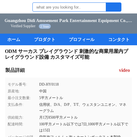
Guangzhou Didi Amusement Park Entertainment Equipment Co., Ltd.
Verified Supplier
2 Years
ホーム
プロダクト
プロフィール
コンタクト
ODM サーカス プレイグラウンド 刺激的な商業用屋内プ
レイグラウンド設備 カスタマイズ可能
製品詳細
video
モデル番号:
DD-HY0118
原産地:
中国
最小注文数量:
5平方メートル
支払条件:
信用状、D/A、D/P、T/T、ウェスタンユニオン、マネ
ーグラム
供給能力:
月1万8500平方メートル
配達時間:
100平方メートル以下では7日,1000平方メートル以下で
は15日