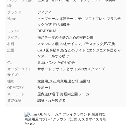
パッケージの詳
空気泡フィルム + 泡 + カートンボックス + 木製枠
細:
ブランド:
ディディ
Name:
トップセール 海洋テーマ 子供ソフトプレイ プラスチ
ック 室内遊び場機器
モデル:
DD-HY0118
タイプ:
海洋テーマの子供のための室内公園
材料:
ステンレス鋼,木材,ナイロン,プラスチック,PVC,泡
設置:
CAD 図を描き,あなたのサイトにエンジニアを送る イ
ンストールする助け
色:
青,白,ピンク,その他の色
オーダーメイド
サポート デザインとサイズのカスタマイズ
サイズ:
機能:
家庭用,ジム,商業用,遊び場,遊園地
ODM/OEM:
サポート
キーワード:
屋内遊び場 子供 屋内公園 メーカー
貿易保証:
認証された製造者