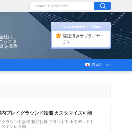
Manufacturer from China
確認済みサプライヤー
当社は、
のカスタ
2 年
認証を取得
日本語
用屋内プレイグラウンド設備 カスタマイズ可能
ウンド設備 製品仕様 ブランド Didi モデル DD-
テンレス鋼、......