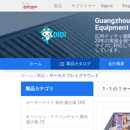
製品
サプライヤー
Sign in
Reg
Guangzhou
Equipment 
広州ディディ遊
20年の実績を
マイズに対応してい
しています。
ホーム
製品カタログ
会社概要
ホーム
製品
サーカス プレイグラウンド
/
/
製品カテゴリ
1 - 1 の 1
サ
オーダーメイド 室内 遊び場
[39]
オーシャン・アドベンチャー 屋内
遊び場
[7]