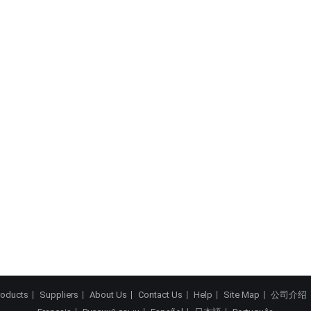
roducts
Suppliers
About Us
Contact Us
Help
Site Map
公司介绍