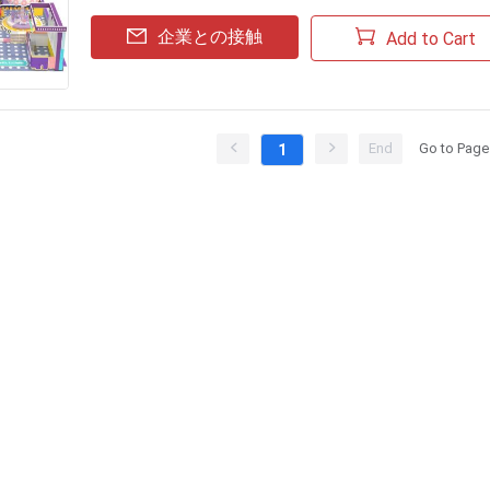
企業との接触
Add to Cart
End
Go to Page
1