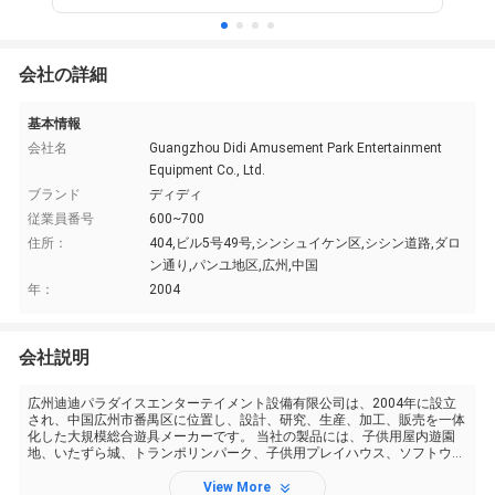
会社の詳細
基本情報
会社名
Guangzhou Didi Amusement Park Entertainment
Equipment Co., Ltd.
ブランド
ディディ
従業員番号
600~700
住所：
404,ビル5号49号,シンシュイケン区,シシン道路,ダロ
ン通り,パンユ地区,広州,中国
年：
2004
会社説明
広州迪迪パラダイスエンターテイメント設備有限公司は、2004年に設立
され、中国広州市番禺区に位置し、設計、研究、生産、加工、販売を一体
化した大規模総合遊具メーカーです。 当社の製品には、子供用屋内遊園
地、いたずら城、トランポリンパーク、子供用プレイハウス、ソフトウェ
アゲーム製品が含まれます。 現在、同社は30種類以上の実体験会場を持
ち、自社の生産拠点は20,000平方メートルを超えています。当社は...
View More