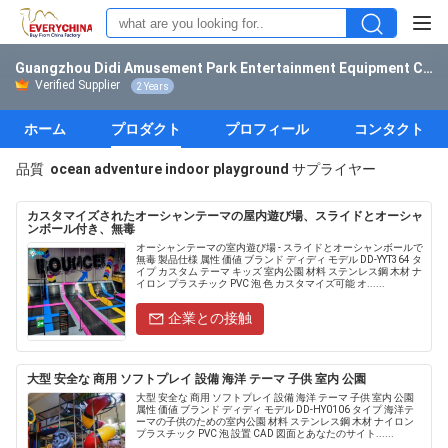
Guangzhou Didi Amusement Park Entertainment Equipment Co., Ltd.
Verified Supplier
2 Years
ホーム
プロダクト
プロフィール
コンタクト
品質
ocean adventure indoor playground
サプライヤー
カスタマイズされたオーシャンテーマの屋内遊び場、スライドとオーシャ
ンボール付き、無毒
オーシャンテーマの室内遊び場 - スライドとオーシャンボールで
無毒 製品仕様 属性 価値 ブランド ディディ モデル DD-YYT364 タ
イプ カスタム テーマ キッズ 室内公園 材料 ステンレス鋼 木材 ナ
イロン プラスチック PVC 泡 色 カスタマイズ可能 オ......
企業との接触
大型 安全な 商用 ソフトプレイ 設備 海洋 テーマ 子供 室内 公園
大型 安全な 商用 ソフトプレイ 設備 海洋 テーマ 子供 室内 公園
属性 価値 ブランド ディディ モデル DD-HY0106 タイプ 海洋テ
ーマの子供のための室内公園 材料 ステンレス鋼 木材 ナイロン
プラスチック PVC 泡 設置 CAD 図面とあなたのサイト......