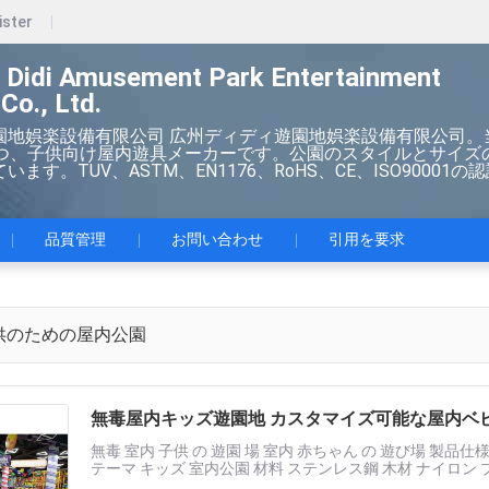
ister
 Didi Amusement Park Entertainment
Co., Ltd.
園地娯楽設備有限公司 広州ディディ遊園地娯楽設備有限公司。
持つ、子供向け屋内遊具メーカーです。公園のスタイルとサイズ
ます。TUV、ASTM、EN1176、RoHS、CE、ISO90001の
品質管理
お問い合わせ
引用を要求
供のための屋内公園
無毒屋内キッズ遊園地 カスタマイズ可能な屋内ベ
無毒 室内 子供 の 遊園 場 室内 赤ちゃん の 遊び場 製品仕様
テーマ キッズ 室内公園 材料 ステンレス鋼 木材 ナイロン 
庭用,ジ......