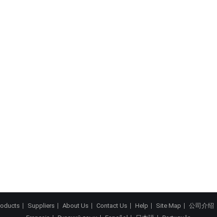
roducts
Suppliers
About Us
Contact Us
Help
Site Map
公司介绍