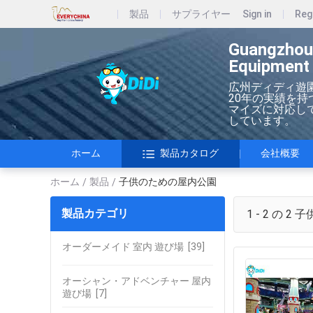
製品
サプライヤー
Sign in
Reg
Guangzhou
Equipment 
広州ディディ遊
20年の実績を
マイズに対応してい
しています。
ホーム
製品カタログ
会社概要
ホーム
製品
子供のための屋内公園
/
/
製品カテゴリ
1 - 2 の 2
子
オーダーメイド 室内 遊び場
[39]
オーシャン・アドベンチャー 屋内
遊び場
[7]