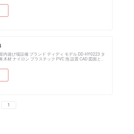
地
遊び場設備 ブランド ディディ モデル DD-HY0223 タ
材 ナイロン プラスチック PVC 泡 設置 CAD 図面とあ