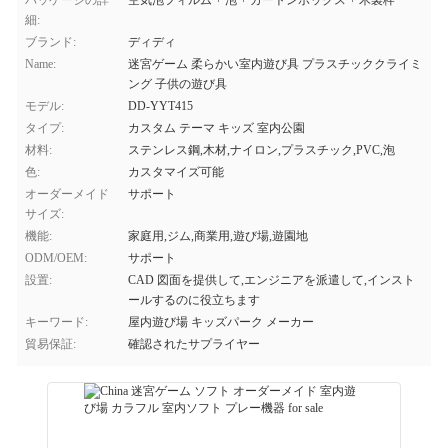
パッケージの詳
空気泡フィルム + 泡 + カートンボックス + 木製枠
細:
ブランド:
ディディ
Name:
迷宮ゲーム 柔らかい室内遊び具 プラスチッククライミ
ング 子供の遊び具
モデル:
DD-YYT415
タイプ:
カスタム テーマ キッズ 室内公園
材料:
ステンレス鋼,木材,ナイロン,プラスチック,PVC,泡
色:
カスタマイズ可能
オーダーメイド
サポート
サイズ:
機能:
家庭用,ジム,商業用,遊び場,遊園地
ODM/OEM:
サポート
設置:
CAD 図面を提供して,エンジニアを派遣して,インスト
ールするのに役立ちます
キーワード:
屋内遊び場 キッズパーク メーカー
貿易保証:
確認されたサプライヤー