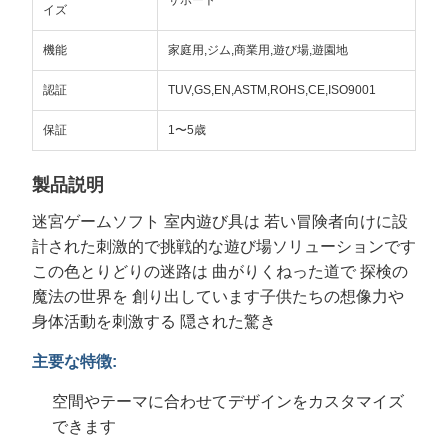
サポート
イズ
機能
家庭用,ジム,商業用,遊び場,遊園地
認証
TUV,GS,EN,ASTM,ROHS,CE,ISO9001
保証
1〜5歳
製品説明
迷宮ゲームソフト 室内遊び具は 若い冒険者向けに設
計された刺激的で挑戦的な遊び場ソリューションです
この色とりどりの迷路は 曲がりくねった道で 探検の
魔法の世界を 創り出しています子供たちの想像力や
身体活動を刺激する 隠された驚き
主要な特徴:
空間やテーマに合わせてデザインをカスタマイズ
できます