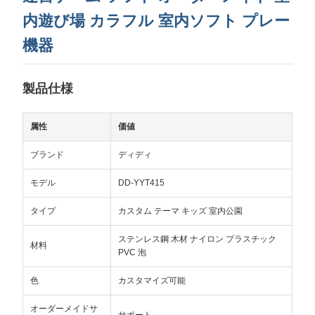
内遊び場 カラフル 室内ソフト プレー
機器
製品仕様
属性
価値
ブランド
ディディ
モデル
DD-YYT415
タイプ
カスタム テーマ キッズ 室内公園
ステンレス鋼 木材 ナイロン プラスチック
材料
PVC 泡
色
カスタマイズ可能
オーダーメイドサ