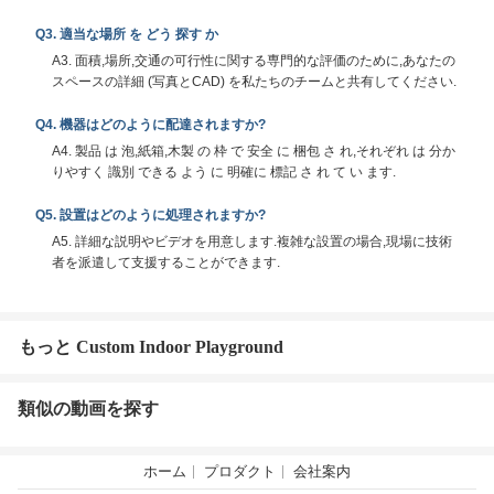
Q3. 適当な場所 を どう 探す か
A3. 面積,場所,交通の可行性に関する専門的な評価のために,あなたの
スペースの詳細 (写真とCAD) を私たちのチームと共有してください.
Q4. 機器はどのように配達されますか?
A4. 製品 は 泡,紙箱,木製 の 枠 で 安全 に 梱包 さ れ,それぞれ は 分か
りやすく 識別 できる よう に 明確に 標記 さ れ て い ます.
Q5. 設置はどのように処理されますか?
A5. 詳細な説明やビデオを用意します.複雑な設置の場合,現場に技術
者を派遣して支援することができます.
もっと Custom Indoor Playground
類似の動画を探す
ホーム
プロダクト
会社案内