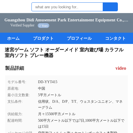
Guangzhou Didi Amusement Park Entertainment Equipment Co., Ltd.
Verified Supplier
2 Years
ホーム
プロダクト
プロフィール
コンタクト
迷宮ゲーム ソフト オーダーメイド 室内遊び場 カラフル
室内ソフト プレー機器
製品詳細
video
モデル番号:
DD-YYT415
原産地:
中国
最小注文数量:
5平方メートル
支払条件:
信用状、D/A、D/P、T/T、ウェスタンユニオン、マネ
ーグラム
供給能力:
月々15500平方メートル
配達時間:
500平方メートル以下では7日,1000平方メートル以下で
は15日