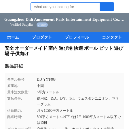
Guangzhou Didi Amusement Park Entertainment Equipment Co., Ltd.
Verified Supplier
2 Years
ホーム
プロダクト
プロフィール
コンタクト
安全 オーダーメイド 室内 遊び場 快適 ボール ピット 遊び
場 子供向け
製品詳細
モデル番号:
DD-YYT403
原産地:
中国
最小注文数量:
5平方メートル
支払条件:
信用状、D/A、D/P、T/T、ウェスタンユニオン、マネ
ーグラム
供給能力:
月々15500平方メートル
配達時間:
500平方メートル以下では7日,1000平方メートル以下で
は15日