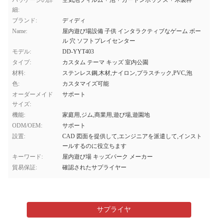
パッケージの詳
空気泡フィルム + 泡 + カートンボックス + 木製枠
細:
ブランド:
ディディ
Name:
屋内遊び場設備 子供 インタラクティブなゲーム ボー
ル 穴 ソフトプレイセンター
モデル:
DD-YYT403
タイプ:
カスタム テーマ キッズ 室内公園
材料:
ステンレス鋼,木材,ナイロン,プラスチック,PVC,泡
色:
カスタマイズ可能
オーダーメイド
サポート
サイズ:
機能:
家庭用,ジム,商業用,遊び場,遊園地
ODM/OEM:
サポート
設置:
CAD 図面を提供して,エンジニアを派遣して,インスト
ールするのに役立ちます
キーワード:
屋内遊び場 キッズパーク メーカー
貿易保証:
確認されたサプライヤー
サプライヤ