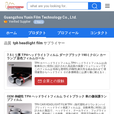
Guangzhou Yuxin Film Technology Co., Ltd.
Verified Supplier
2 Years
ホーム
プロダクト
プロフィール
コンタクト
品質
tph headlight film
サプライヤー
7.5ミリ厚 TPHヘッドライトフィルム ダークブラック 190ミクロン カー
ランプ 染色フィルムロール
TPH カーヘッドライトフィルム TPHヘッドライトフィルムは,自
動車向けに特別に設計された高品質の保護ソリューションです.
このフィルムは 特殊な透明性,UV耐性,耐久性を組み合わせて 環
境被害からヘッドライト.その多層構造には,擦り傷に耐えるトッ
プが含まれます 柔軟な粘着層と 高光沢の仕上げで....
企業との接触
OEM 伸縮性 TPH ヘッドライトフィルム ライトブラック 車の傷保護ラン
プフィルム
TPH CAR HEADLIGHT FILM TPH（熱可塑性ポリウレタンハイ
ブリッド）ヘッドライト保護フィルムは、自動車用に特別に設
計された製品で、 ヘッドライト、テールライト、フォグライト
を傷、紫外線による損傷、 道路の破片、環境汚染物質から保護