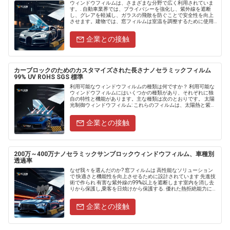
ウィンドウフィルムは、さまざまな分野で広く利用されていま
す。. 自動車業界では、プライバシーを強化し、紫外線を遮断
し、グレアを軽減し、ガラスの飛散を防ぐことで安全性を向上
させます。建物では、窓フィルムは室温を調整するために使用
され、暖房と冷房のエネルギーを節約します。また、家具や美
術品を太陽のダメ....
企業との接触
カーブロックのためのカスタマイズされた長さナノセラミックフィルム
99% UV ROHS SGS 標準
利用可能なウィンドウフィルムの種類は何ですか？ 利用可能な
ウィンドウフィルムにはいくつかの種類があり、それぞれに独
自の特性と機能があります。主な種類は次のとおりです。 太陽
光制御ウィンドウフィルム: これらのフィルムは、太陽熱と紫外
線（UV）を大幅に遮断するように設計されてい......
企業との接触
200万～400万ナノセラミックサンブロックウィンドウフィルム、車種別
透過率
なぜ我々を選んだのか? 窓フィルムは 高性能なソリューション
で 快適さと機能性を向上させるために設計されています 先進技
術で作られ 有害な紫外線の99%以上を遮断します室内を消し去
りから保護し,乗客を日焼けから保護する. 優れた熱拒絶能力によ
り,太陽熱の浸透を最小限に抑えることで冷却コストを削減し
ま...
企業との接触