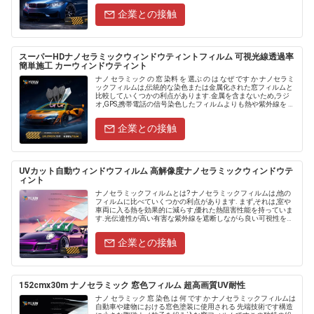
企業との接触
スーパーHDナノセラミックウィンドウティントフィルム 可視光線透過率
簡単施工 カーウィンドウティント
ナノ セラミック の 窓 染料 を 選ぶ の は なぜ です か ナノセラミ
ックフィルムは,伝統的な染色または金属化された窓フィルムと
比較して,いくつかの利点があります.金属を含まないため,ラジ
オ,GPS,携帯電話の信号染色したフィルムよりも熱や紫外線を よ
り良く保護し,反射しない性質により 車両は...
企業との接触
UVカット自動ウィンドウフィルム 高解像度ナノセラミックウィンドウテ
ィント
ナノセラミックフィルムとは? ナノセラミックフィルムは,他の
フィルムに比べていくつかの利点があります. まず,それは,室や
車両に入る熱を効果的に減らす,優れた熱阻害性能を持っていま
す.光伝達性が高い有害な紫外線を遮断しながら良い可視性を確
保する.第三に,より耐久性があり,擦り傷抵抗性があり,長時間
外...
企業との接触
152cmx30m ナノセラミック 窓色フィルム 超高画質UV耐性
ナノ セラミック 窓 染色 は 何 です か ナノセラミックフィルムは
自動車や建物における窓色塗装に使用される 先端技術です構造