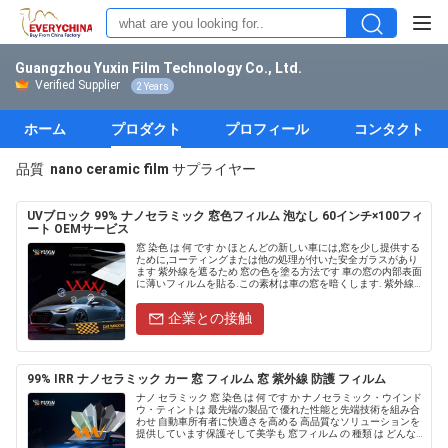
Guangzhou Yuxin Film Technology Co., Ltd.
Verified Supplier
2 Years
ホーム
プロダクト
プロフィール
コンタクト
品質
nano ceramic film
サプライヤー
UVブロック 99% ナノセラミック 窓色フィルム 泡なし 60インチ×100フィ
ート OEMサービス
窓 染色 は 何 です か ほとんどの新しい車には,窓を少し提供する
ために,コーティングまたは他の処理が付いた安全ガラスがあり
ます 紫外線を遮るため 窓の色を塗る方法です 車の窓の内部表面
に薄いフィルムを貼る.この素材は車の窓を暗くします. 紫外線
を遮断し,日光やヘッドライトからの輝きを減らすため....
企業との接触
99% IRR ナノセラミック カー 窓 フィルム 窓 紫外線 防護 フィルム
ナノ セラミック 窓 染色 は 何 です か ナノセラミック・ウインド
ウ・ティントは 最先端の製品で 優れた性能と先端技術を組み合
わせ 自動車所有者に快適さを高める 高品質なソリューションを
提供しています保護そして美学も 窓フィルム の 種類 は どんな
もの です か タイ......