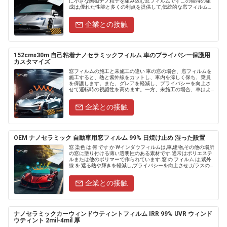
に小さな陶磁ナノ粒子を組み込む窓フィルムですこの独特の組
成は,優れた性能と多くの利点を提供して,伝統的な窓フィルムと
区別します. 窓フィルム の 種類 は どんな も.....
企業との接触
152cmx30m 自己粘着ナノセラミックフィルム 車のプライバシー保護用
カスタマイズ
窓フィルムの施工と未施工の違い 車の窓の場合、窓フィルムを
施工すると、熱と紫外線をカットし、車内を涼しく保ち、乗員
を保護します。また、グレアを軽減し、プライバシーを向上さ
せて運転時の視認性を高めます。一方、未施工の場合、車はよ
り多くの熱とグレアにさらされ、プライバシーも損なわれま
す。住宅や商業ビル....
企業との接触
OEM ナノセラミック 自動車用窓フィルム 99% 日焼け止め 湿った設置
窓 染色 は 何 です か Wインダウフィルムは,車,建物,その他の場所
の窓に塗り付ける薄い透明性のある素材です.通常はポリエステ
ルまたは他のポリマーで作られています.窓 の フィルム は,紫外
線 を 遮る熱や輝きを軽減し,プライバシーを向上させ,ガラスの
破裂を防止することで安全性保護を提供します....
企業との接触
ナノセラミックカーウィンドウティントフィルム IRR 99% UVR ウィンド
ウティント 2mil-4mil 厚