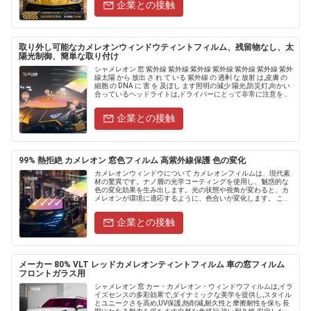
企業との接触
取り外し可能なカメレオンウィンドウティントフィルム、残留物なし、太
陽光制御、簡単な取り付け
シャメレオン 窓 紫外線 紫外線 紫外線 紫外線 紫外線 紫外線 紫外
線太陽 から 放出 さ れ て いる 紫外線 の 過剰 な 放射 は,皮膚 の
細胞 の DNA に 害 を 及ぼし ます照明の減少 陽光,防災灯,向かい
合っているヘッドライトは,ドライバーにとって非常に注意をそ
らす可能性があ.....
企業との接触
99% 熱拒絶 カメレオン 窓色フィルム 高紫外線保護 色の変化
カメレオンウィンドウについて カメレオンフィルムは、現代素
材の驚異です。ナノ層の光学コーティングを使用し、魅惑的な
色の変化効果を生み出します。光の状態や視角が変わると、カ
メレオンが環境に適応するように、色合いが変化します。 この
フィルムは視覚的に美しいだけでなく、実用的でもあ......
企業との接触
メーカー 80% VLT レッドカメレオンティントフィルム 車の窓フィルム
フロントガラス用
シャメレオン 窓 カー・カメレオン・ウィンドウフィルムは,イラ
イズセンスの多彩効果で,ダイナミックな美学を提供し,スタイル
とユニークさを高め,UV保護,熱削減,耐久性と摩擦耐性を保ち 長