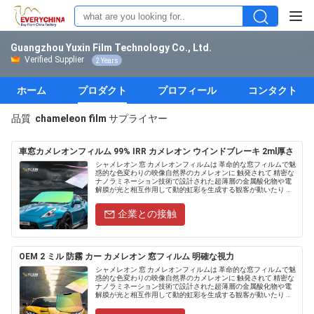
Guangzhou Yuxin Film Technology Co., Ltd.
Verified Supplier
2 Years
ホーム
プロダクト
プロフィール
コンタクト
品質
chameleon film
サプライヤー
車窓カメレオンフィルム 99% IRR カメレオン ウインドブレーキ 2ml厚さ
シャメレオン 窓 カメレオンフィルムは 革命的な窓フィルムで魅
惑的な色変わりの映像自然界のカメレオンに 触発されて 精密な
ナノラミネーション技術で設計された超薄層の金属酸化物や電
解膜が光と相互作用して動的虹彩を生成する観客が動いたり 光
の角度が変わったりすると 映画は 鮮やかな色調から 深いエ
メ.....
企業との接触
OEM 2 ミル 防霧 カー カメレオン 窓フィルム 明確な視力
シャメレオン 窓 カメレオンフィルムは 革命的な窓フィルムで魅
惑的な色変わりの映像自然界のカメレオンに 触発されて 精密な
ナノラミネーション技術で設計された超薄層の金属酸化物や電
解膜が光と相互作用して動的虹彩を生成する観客が動いたり 光
の角度が変わったりすると 映画は 鮮やかな色調から 深いエ
メ.....