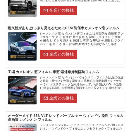
期にわたる魅力を保ちます自然な色移行,強い耐久性,安定した色
の利点があります. 窓フィルム の 種類 は......
企業との接触
耐久性があり,はっきり見えるためにOEM 防傷車カメレオン窓フィルム
シャメレオン 窓 カメレオン 窓 フィルム は,革新的な 自動車 アク
セサリー で,光 と 角度 に 基づき 色 を 調整 し,スタイル と 機能
を 融合 し て おり,輝き を 軽減 し,有害 な UV 線 を 遮断 し,プライ
バシー を 向上 さ せる.防霧性,耐熱性がある異なるミリ厚さ
で.....
企業との接触
工場 カメレオン 窓フィルム 車窓 紫外線抑制隔熱フィルム
シャメレオン 窓 カメレオン・ウインドウ・フィルムは,光の強度
と視角に基づいて色調を調整する革新的な自動車用アクセサリ
ーです.,エステティックな外見を外して,UV線 (最大99%) を遮断
し,輝きを軽減し,内部温度を調節するのに役立ちます.耐久性があ
り 摩擦に耐える設置が簡単で,このフィルムは......
企業との接触
オーダーメイド 85% VLT レッド パープル カー ウィンドウ 染料 フィルム
高画質 カメレオン フィルム
シャメレオン フィルム と ナノ セラミック フィルム の 違い カメ
レオン・ウインドウ・フィルムとナノセラミック・フィルムの