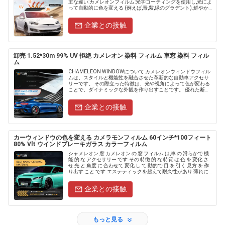
主な違い:カメレオンフィルム:光学コーティングを使用し,光によ
って自動的に色を変える (例えば,青,紫,緑のグラデント).鮮やか
な 色彩 と 美しい 魅力 を 持つ 車......
企業との接触
卸売 1.52*30m 99% UV 拒絶 カメレオン 染料 フィルム 車窓 染料 フィル
ム
CHAMELEON WINDOWについて カメレオンウィンドウフィル
ムは、スタイルと機能性を融合させた革新的な自動車アクセサ
リーです。 その際立った特徴は、光や視角によって色が変わる
ことで、ダイナミックな外観を作り出すことです。 優れた断熱
性を提供し、車内を涼しく保ち、紫外線を遮断します。耐久
性.....
企業との接触
カーウィンドウの色を変える カメラモンフィルム 60インチ*100フィート
80% Vlt ウインドブレーキガラス カラーフィルム
シャメレオン 窓 カメレオン の 窓 フィルム は,車 の 滑らかで 機
能 的 な アクセサリー です.その 特徴 的 な 特質 は,色 を 変化 さ
せ,光 と 角度 に 合わせて 変化 し て 動的で 目 を 引く 見方 を 作
り出す こと です.エステティックを超えて耐久性があり 薄れに
耐.....
企業との接触
もっと見る