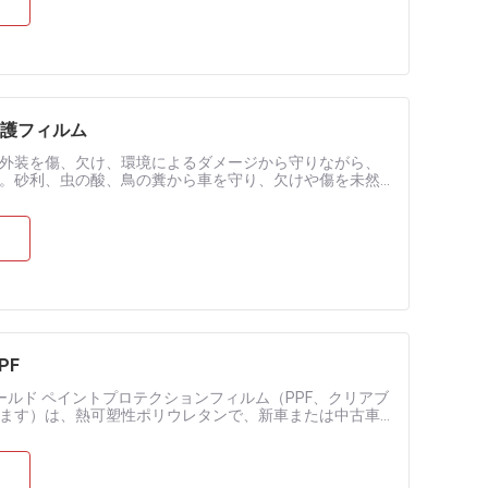
保護フィルム
の外装を傷、欠け、環境によるダメージから守りながら、
。砂利、虫の酸、鳥の糞から車を守り、欠けや傷を未然
M プレミアムペイントプロテ....
PF
シールド ペイントプロテクションフィルム（PPF、クリアブ
ます）は、熱可塑性ポリウレタンで、新車または中古車
装を保護します。このフィルムは...