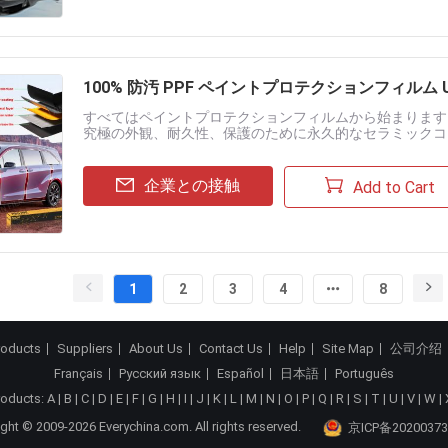
100% 防汚 PPF ペイントプロテクションフィルム
すべてはペイントプロテクションフィルムから始まります 
究極の外観、耐久性、保護のために永久的なセラミックコ
パッケージを提供しています。お客様の特定のニーズに最適
企業との接触
Add to Cart
1
2
3
4
8
roducts
Suppliers
About Us
Contact Us
Help
Site Map
公司介绍
Français
Русский язык
Español
日本語
Português
roducts:
A
|
B
|
C
|
D
|
E
|
F
|
G
|
H
|
I
|
J
|
K
|
L
|
M
|
N
|
O
|
P
|
Q
|
R
|
S
|
T
|
U
|
V
|
W
|
ght © 2009-2026 Everychina.com. All rights reserved.
京ICP备20200373