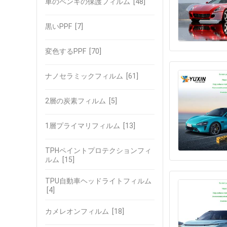
車のペンキの保護フィルム
[48]
黒いPPF
[7]
変色するPPF
[70]
ナノセラミックフィルム
[61]
2層の炭素フィルム
[5]
1層プライマリフィルム
[13]
TPHペイントプロテクションフィ
ルム
[15]
TPU自動車ヘッドライトフィルム
[4]
カメレオンフィルム
[18]