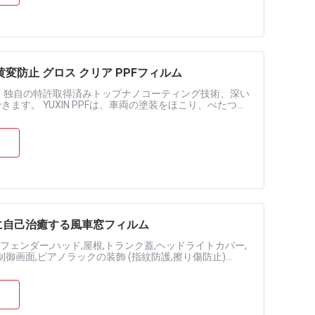
変防止 グロス クリア PPFフィルム
フィルム？ 独自の特許取得済みトップナノコーティング技術、深い
す。 YUXIN PPFは、車両の塗装をほこり、べたつき
。 ...
座に自己治癒する風車窓フィルム
フェンダー,ハッド,屋根,トランク蓋,ヘッドライトカバー,
御画面,ピアノラックの装飾 (指紋防護,擦り傷防止)