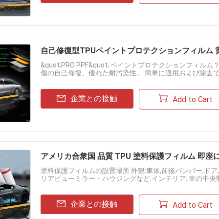
自己修復型TPUペイントプロテクションフィルム 黄
&quot;PRO PPF&quot; ペイントプロテクション
傷の自己修復、優れた耐汚染性。 簡単に適用および除去できま
汚れ、汚染から保護します。 車全体をシームレスにラッピング
企業との接触
Add to Cart
アメリカ合衆国 品質 TPU 塗料保護フィルム 即
塗料保護フィルムの設置場所 外観:車体,前後バンパー,ドア,
リアビューミラー・ハウジングなど.インテリア: 車の中央制
YUXINFILM プレミアム 塗料保護フィルムシリーズ 仕様:......
企業との接触
Add to Cart