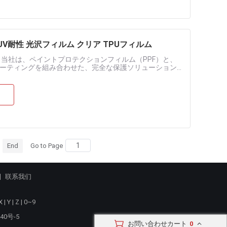
 UV耐性 光沢フィルム クリア TPUフィルム
当社は、ペイントプロテクションフィルム（PPF）と、
ーティングを組み合わせた、完全な保護ソリューション
な保護フィルムの組み合わせを自由にお....
End
Go to Page
联系我们
X
|
Y
|
Z
|
0~9
40号-5
お問い合わせカート
0