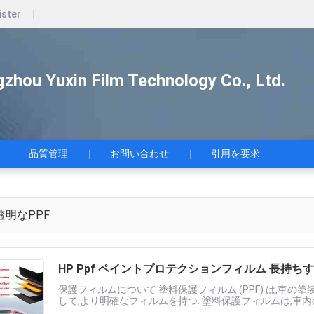
ister
zhou Yuxin Film Technology Co., Ltd.
品質管理
お問い合わせ
引用を要求
透明なPPF
HP Ppf ペイントプロテクションフィルム 長持ち
保護フィルムについて 塗料保護フィルム (PPF) は,車
して,より明確なフィルムを持つ. 塗料保護フィルムは,車
します.PPFは酸化,酸性雨,紫外線,汚れからも保護します.私た