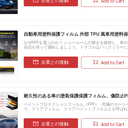
企業との接触
Add to Cart
自動車用塗料保護フィルム 外部 TPU 風車用塗料
なぜPPFを選ぶのか？ ショールームの輝きを維持し、車
自信を持って運転しましょう。トラブルはバックミラーに
に防ぎ、オープンロードで安心感を提供します！ YUXINFIL
企業との接触
Add to Cart
耐久性のある車の塗装保護保護フィルム、傷防止P
ペイントプロテクションフィルム（PPF） - 究極のカー
ラ、クリアフィルム、クリアペイントフィルムとも呼ばれ
の塗装面に塗布され、飛び石、虫の付着、軽度の摩耗から塗
企業との接触
Add to Cart