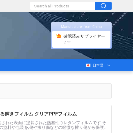
Manufacturer from China
確認済みサプライヤー
2 年
日本語
する輝きフィルム クリアPPFフィルム
の塗装された表面に塗装された熱塑性ウレタンフィルムです.そ
内の塗料や包装を,傷や擦り傷などの軽微な擦り傷から保護
ちの主な....