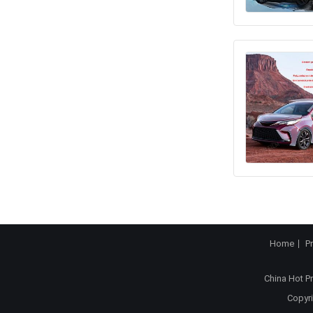
Home
P
China Hot P
Copyri