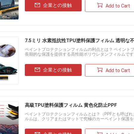
企業との接触
Add to Cart
7.5ミリ 水素抵抗性TPU塗料保護フィルム 透明な
ペイントプロテクションフィルムの利点とは？ ペイント
長期的な保護を提供する高性能ポリウレタンフィルムです
方法と比較して、PPFは長期的な経済性（保証期間が5〜1
企業との接触
Add to Cart
高級TPU塗料保護フィルム 黄色化防止PPF
ペイントプロテクションフィルムとは？（PPFとも呼ばれ
ルムは、クリアまたはマットで究極のカーペイント保護を
（クリアフィルム）、深みのあるサテン仕上げ（マットフィ