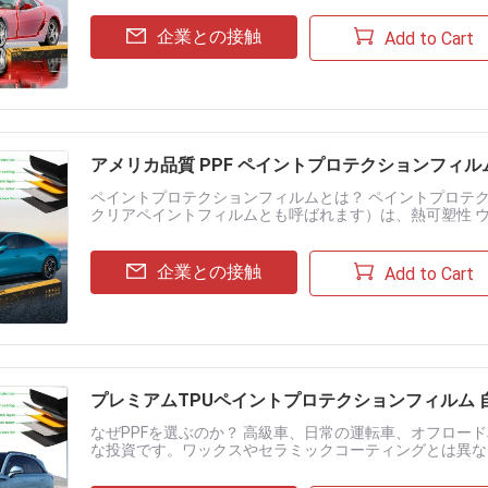
企業との接触
Add to Cart
アメリカ品質 PPF ペイントプロテクションフィル
ペイントプロテクションフィルムとは？ ペイントプロテク
クリアペイントフィルムとも呼ばれます）は、熱可塑性 
石、虫の付着、軽度の摩耗から塗装を保護します。このフィルム
企業との接触
Add to Cart
プレミアムTPUペイントプロテクションフィルム 自
なぜPPFを選ぶのか？ 高級車、日常の運転車、オフロー
な投資です。ワックスやセラミックコーティングとは異な
良の結果を得るには、シームレスなカバーを確実にするため