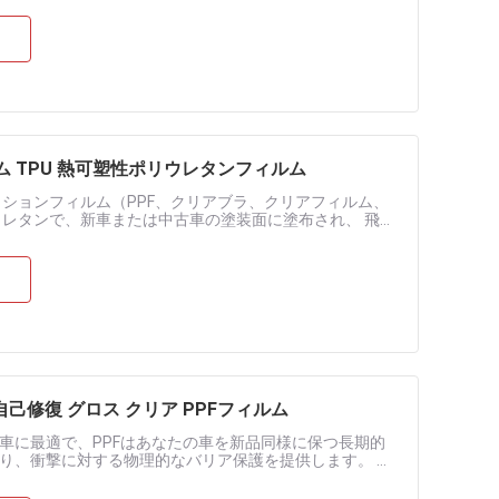
ム TPU 熱可塑性ポリウレタンフィルム
ションフィルム（PPF、クリアブラ、クリアフィルム、
ウレタンで、新車または中古車の塗装面に塗布され、 飛び
はまた、......
己修復 グロス クリア PPFフィルム
ド車に最適で、PPFはあなたの車を新品同様に保つ長期的
り、衝撃に対する物理的なバリア保護を提供します。 最
に専門家による取り付けをお勧めし....