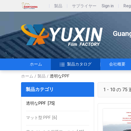
製品
サプライヤー
Sign in
Reg
Guang
ホーム
製品カタログ
会社概要
ホーム
製品
透明なPPF
/
/
製品カテゴリ
1 - 10 の 75
透明なPPF
[75]
マット型 PPF
[6]