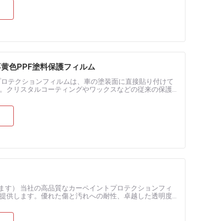
不黄色PPF塗料保護フィルム
プロテクションフィルムは、車の塗装面に直接貼り付けて
。クリスタルコーティングやワックスなどの従来の保護
0年）、塗装面の質感向上、自己修復機能...
ます） 当社の高品質なカーペイントプロテクションフィ
提供します。優れた傷と汚れへの耐性、卓越した透明度
ルム）など、技術的な改善により、業界の...