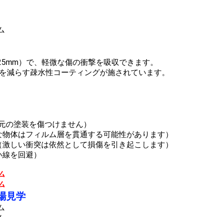
〜0.25mm）で、軽微な傷の衝撃を吸収できます。
擦を減らす疎水性コーティングが施されています。
、元の塗装を傷つけません）
利な物体はフィルム層を貫通する可能性があります）
す（激しい衝突は依然として損傷を引き起こします）
い線を回避）
工場見学