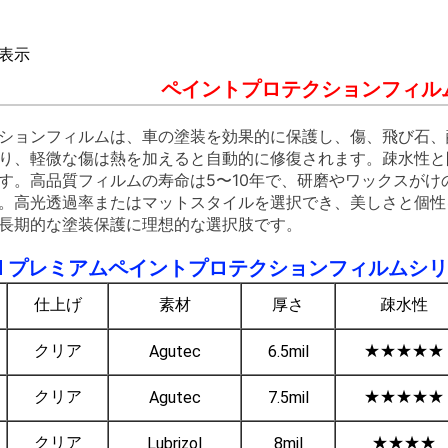
表示
ペイントプロテクションフィル
ションフィルムは、車の塗装を効果的に保護し、傷、飛び石、
り、軽微な傷は熱を加えると自動的に修復されます。疎水性と
す。高品質フィルムの寿命は5〜10年で、研磨やワックスが
。高光透過率またはマットスタイルを選択でき、美しさと個性
長期的な塗装保護に理想的な選択肢です。
FILM プレミアムペイントプロテクションフィルムシリ
仕上げ
素材
厚さ
疎水性
クリア
★★★★★
Agutec
6.5mil
クリア
★★★★★
Agutec
7.5mil
クリア
★★★★
Lubrizol
8mil