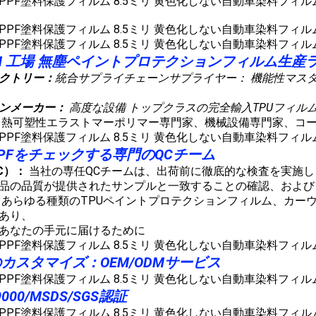
FILM 工場 無塵ペイントプロテクションフィルム生産
クトリー：
統合サプライチェーンサプライヤー：
機能性マスター
ンメーカー：
高度な設備 トップクラスの完全輸入TPUフィル
熱可塑性エラストマーポリマー専門家、機械設備専門家、コ
PFをチェックする専門のQCチーム
C）：
当社の専任QCチームは、出荷前に徹底的な検査を実施し
品の品質が提供されたサンプルと一致することの確認、および
あらゆる種類のTPUペイントプロテクションフィルム、カーウィ
あり、
あなたの手元に届けるために
カスタマイズ：OEM/ODMサービス
9000/MSDS/SGS認証