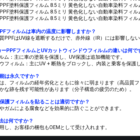
トPPFフィルムは車内の温度に影響しますか？
質PPFはUV線を遮断するだけで、赤外線（IR）には影響し
ットカーPPFフィルムとUVカットウィンドウフィルムの違いは何で
ィルム：主に車の塗装を保護し、UV保護は追加機能です。
ウフィルム：主にUV + 断熱をブロックし、内装と乗客を保護
復機能は永久ですか？
は、フィルムの経年劣化とともに徐々に弱まります（高品質フ
かな跡を残す可能性があります（分子構造の疲労のため）。
根に保護フィルムを貼ることは適切ですか？
やガムによる腐食などを効果的に防ぐことができます。
法は何ですか？
用し、お客様の梱包もOEMとして受け入れます。