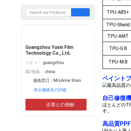
TPU-A85+
TPU-Shield
企業との接触
TPU-AMT
Guangzhou Yuxin Film
TPU-G.B
Technology Co., Ltd.
TPU-M.B
シティ：
guangzhou
国/地域：
china
ペイントプ
連絡窓口：
MrsAnne Shen
表示連絡先の詳細
自己修復
企業との接触
ほとんどのT
す。
高品質PP
UVカット率 