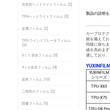
光色型ヘッドライトフィルム
[2]
製品の説明を
TPHヘッドライトフィルム
[3]
金属フィルム
[2]
カープロテク
能を備えてお
TPU ウインドブレーキフィルム
同様に保ちま
[3]
値を高めます
適しており、
3ミリ 安全フィルム
[3]
YUXIN
4ミル安全フィルム
[4]
YUXINFILM
シリーズ
反射フィルム
[10]
TPU-X65
二色性のフィルム
[2]
TPU-X75
防爆フィルム
[5]
TPU-Q8 Pro