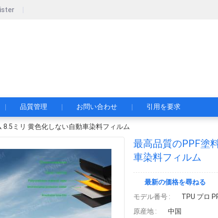
ister
zhou Yuxin Film Technology Co., Ltd.
品質管理
お問い合わせ
引用を要求
 8.5ミリ 黄色化しない自動車染料フィルム
最高品質のPPF塗料
車染料フィルム
最新の価格を尋ねる
モデル番号 :
TPU プロ P
原産地 :
中国