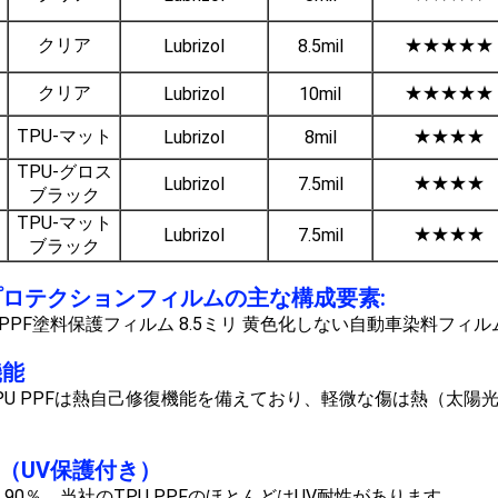
クリア
★★★★★
Lubrizol
8.5mil
クリア
★★★★★
Lubrizol
10mil
TPU-マット
★★★★
Lubrizol
8mil
TPU-グロス
★★★★
Lubrizol
7.5mil
ブラック
TPU-マット
★★★★
Lubrizol
7.5mil
ブラック
ロテクションフィルムの主な構成要素:
機能
PU PPFは熱自己修復機能を備えており、軽微な傷は熱（太
F（UV保護付き）
≧ 90％、当社のTPU PPFのほとんどはUV耐性があります。