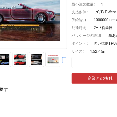
最小注文数量 :
1
支払条件 :
L/C,T/T,Wes
供給能力 :
1000000ロー
配達時間 :
2〜3営業日
パッケージの詳細 :
箱あた
ポイント :
強い抗傷TP
サイズ :
1.52×15m
企業との接触
探す