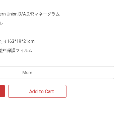
tern Union,D/A,D/P,マネーグラム
ル
り163*19*21cm
U塗料保護フィルム
More
Add to Cart