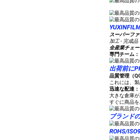
YUXIN
スーパーファ
加工 - 完成品
全産業チェー
専門チーム：
出荷前にP
品質管理（Q
これには、製
迅速な配達：
大きな倉庫が
すぐに商品を
ブランドの
ROHS/ISO