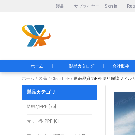
製品
サプライヤー
Sign in
Reg
Guang
ホーム
製品カタログ
会社概要
ホーム
製品
最高品質のPPF塗料保護フィルム
/
/
Clear PPF
/
製品カテゴリ
透明なPPF
[75]
マット型 PPF
[6]