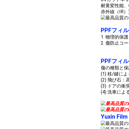
耐黄変性能、
赤外線（IR
PPFフィ
1. 物理的保
2. 傷防止
PPFフィ
傷の種類と保
(1) 枝/
(2) 飛び
(3) ドア
(4) 洗車
Yuxin F