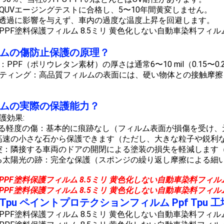
QUVエージングテストに合格し、5〜10年間黄変しません。
）透過に影響を与えず、車内の過度な温度上昇を回避します。
ルムの傷防止保護の原理？
護：PPF（ポリウレタン素材）の厚さは通常6〜10 mil（0.15
コーティング：高品質フィルムの表面には、硬い物体との接触摩
ルムの実際の保護能力？
護効果:
鍵による軽度の傷：基本的に痕跡なし（フィルム表面が損傷を受け
石：高速の小さな石から保護できます（ただし、大きな粒子や鋭
の衝突：隣接する車両のドアの開閉による塗装の損失を軽減しま
による太陽光の跡：完全な保護（スポンジの繰り返し摩擦による細
ilm Tpu ペイントプロテクションフィルム Ppf Tpu 