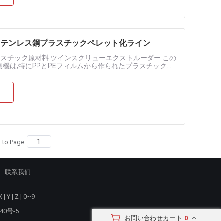
ルステンレス鋼プラスチックペレット化ライン
ラスチック原材料 ツインスクリューエクストルーダー この
集機は,特にPPとPEフィルムから作られたプラスチックバ
り,最適な効率.....
 to Page
联系我们
X
|
Y
|
Z
|
0~9
40号-5
お問い合わせカート
0