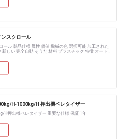
ツインスクロール
ロール 製品仕様 属性 価値 機械の色 選択可能 加工された
条件 新しい 完全自動 そうだ 材料 プラスチック 特徴 オート
kg/H-1000kg/H 押出機ペレタイザー
0kg/H押出機ペレタイザー 重要な仕様 保証 1年