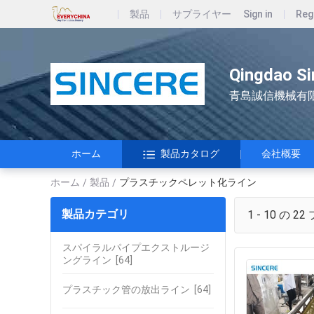
製品
サプライヤー
Sign in
Reg
Qingdao Si
青島誠信機械有
ホーム
製品カタログ
会社概要
ホーム
製品
プラスチックペレット化ライン
/
/
製品カテゴリ
1 - 10 の 22
スパイラルパイプエクストルージ
ングライン
[64]
プラスチック管の放出ライン
[64]