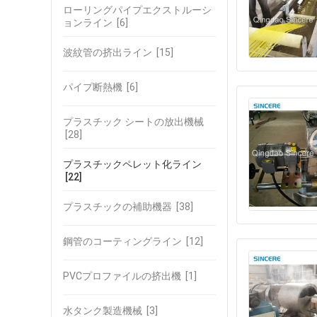
ローリングパイプエクストルーシ
ョンライン
[6]
波紋管の挤出ライン
[15]
パイプ断熱機
[6]
プラスチック シートの放出機械
[28]
プラスチックペレット化ライン
[22]
プラスチックの補助機器
[38]
鋼管のコーティングライン
[12]
PVCプロファイルの挤出機
[1]
水タンク製造機械
[3]