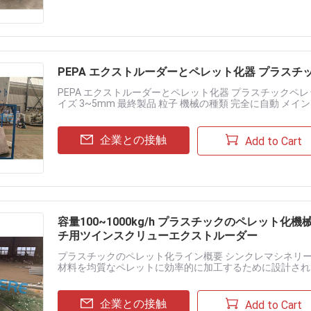
PEPA エクストルーダーとペレット化器 プラスチックペ
PEPA エクストルーダーとペレット化器 プラスチックペレット化
イズ 3~5mm 最終製品 粒子 機械の種類 完全に自動 メインモー
れ......
企業との接触
Add to Cart
容量100~1000kg/h プラスチックのペレット化機
チ用ツインスクリューエクストルーダー
プラスチックのペレット化ライン概要 シンクレマシネリー
材料を均質なペレットに効率的に加工するために設計され
です.この完全自動機器は,PPを含む原材料またはリサイクルプ
企業との接触
Add to Cart