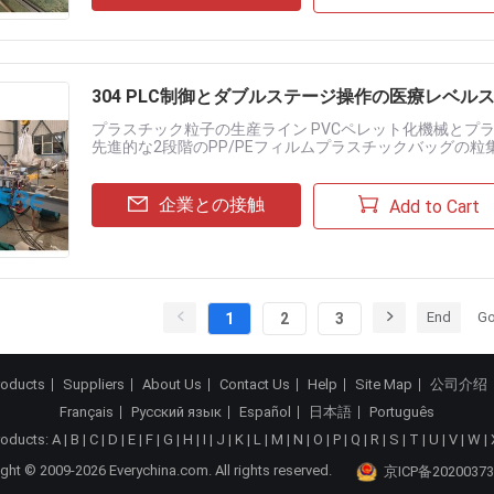
304 PLC制御とダブルステージ操作の医療レベ
プラスチック粒子の生産ライン PVCペレット化機械とプ
先進的な2段階のPP/PEフィルムプラスチックバッグの粒
ッグの効率的な加工のために設計されています.二段階の操作によ
企業との接触
Add to Cart
End
Go
1
2
3
roducts
Suppliers
About Us
Contact Us
Help
Site Map
公司介绍
Français
Русский язык
Español
日本語
Português
roducts:
A
|
B
|
C
|
D
|
E
|
F
|
G
|
H
|
I
|
J
|
K
|
L
|
M
|
N
|
O
|
P
|
Q
|
R
|
S
|
T
|
U
|
V
|
W
|
ght © 2009-2026 Everychina.com. All rights reserved.
京ICP备20200373