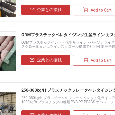
企業との接触
Add to Cart
ODMプラスチックペレタイジング生産ライン カス
ODMプラスチックペレット化生産ライン - パーソナライズ
スクロールまたはツインスクロール構成で利用可能 完全自動操
プラスチック材料の加工 低騒音で安定した動作のための高トル.
企業との接触
Add to Cart
250-380kg/H プラスチックフレークペレタイジングラ
250-380kg/H プラスチックのフレークペレット化ライン PVC
1000kg/h プラスチックの種類 PVC PP PEABS オペレ
切......