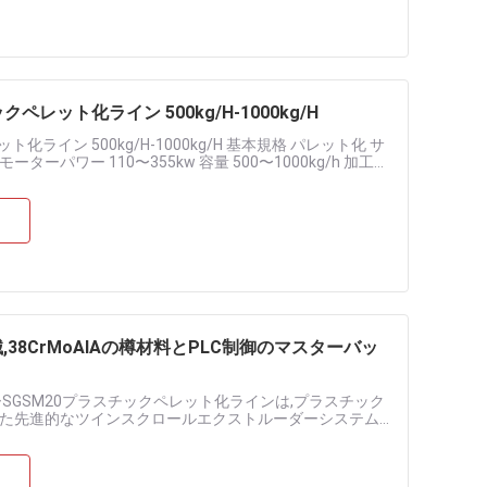
レット化ライン 500kg/H-1000kg/H
ライン 500kg/H-1000kg/H 基本規格 パレット化 サ
ターパワー 110〜355kw 容量 500〜1000kg/h 加工さ
械,38CrMoAlAの樽材料とPLC制御のマスターバッ
SGSM20プラスチックペレット化ラインは,プラスチック
た先進的なツインスクロールエクストルーダーシステム
ラスチックを変換すること.....