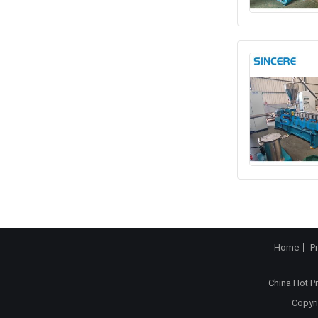
Home
P
China Hot P
Copyri