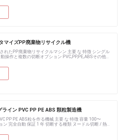
タマイズPP廃棄物リサイクル機
されたPP廃棄物リサイクルマシン 主要 な 特徴 シングル
作と複数の切断オプション PVC,PP,PE,ABSその他の
.....
イン PVC PP PE ABS 顆粒製造機
 PP PE ABS粒を作る機械 主要 な 特徴 容量 100〜
ーション 完全自動 保証 1 年 切断する種類 ヌードル切断 / 熱