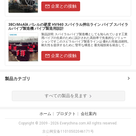
企業との接触
38CrMoAlA バレルの硬度 HV940 スパイラル押出ライン パイプ スパイラ
ルパイプ製造機 パイプ製造用設計
製品説明: スパイラルパイプ製造機としても知られています工業
用パイプの生産のために設計された高効率で先進的なソリュー
ションですこのスピラルパイプ製造ラインは 優れた性能,信頼性,
耐久性を提供するために 堅牢な構造と 最先端技術を統合してい
ますパイプの生産プロセスを最適化しようとする製造業者にと
っ.....
企業との接触
製品カテゴリ
すべての製品を見ます
ホーム
プロダクト
会社案内
Copyright © 2009 - 2026 Everychina.com.All rights reserved.
京公网安备11010502046171号