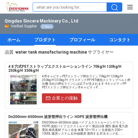
Qingdao Sincere Machinery Co., Ltd
Verified Supplier
2 Years
ホーム
プロダクト
プロフィール
コンタクト
品質
water tank manufacturing machine
サプライヤー
4 8 穴式PETストラップエクストルーションライン 70kg/H 120kg/H
250kg/H 330kg/H
4/8キャビティPETストラップ押出ライン 70kg/H 120kg/H
250kg/H 330kg/H プラスチックPP PET梱包ストラップベルト押
出機 当社の押出ラインには以下が含まれます: 4キャビティPP
PETストラップ押出ライン 8キャビティP......
企業との接触
Dn200mm-6500mm 波形管押出ライン HDPE 波形管押出機
DN200mm-6500mm 波紋パイプ エクストルージングライン
HDPE 波紋パイプ エクストルーダー 製品仕様 属性 価値 電力源
電気 模具素材 アルミ合金 体重 10〜15トン 生産能力 200〜
1000L 暖房システム 紅外線暖房 適用する 貯水タンク生......