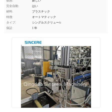
状態:
新しい
完全自動:
はい
材料:
プラスチック
特徴:
オートマティック
タイプ:
シングルスクリュー/c
保証:
1 年