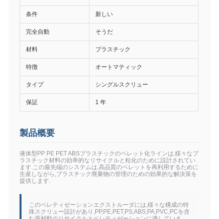
条件
新しい
完全自動
そうだ
材料
プラスチック
特徴
オートマティック
タイプ
シングルスクリュー
保証
1 年
製品概要
液体型PP PE PET ABSプラスチックのペレット化ラインは,様々なプ
ラスチック材料の効率的なリサイクルと粒化のために設計されてい
ます.この最先端のシステムは,高品質のペレットを再利用するために
生産しながら,プラスチック廃棄物の管理のための効果的な解決策を
提供します.
このペレティゼーションエクストルーダには,様々な構成の特
殊スクリュー設計があり,PP,PE,PET,PS,ABS,PA,PVC,PCを含
む原材料のリサイクルとペレティゼーションに適していま