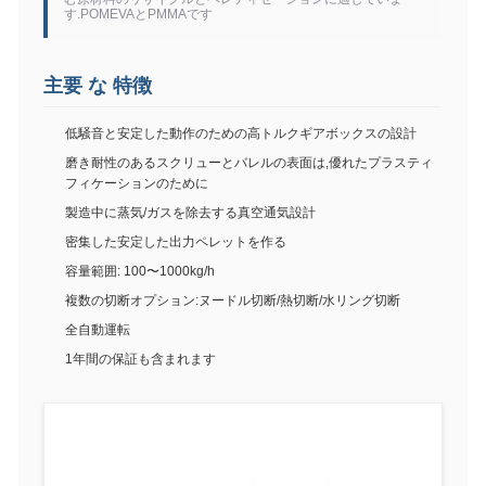
す.POMEVAとPMMAです
主要 な 特徴
低騒音と安定した動作のための高トルクギアボックスの設計
磨き耐性のあるスクリューとバレルの表面は,優れたプラスティ
フィケーションのために
製造中に蒸気/ガスを除去する真空通気設計
密集した安定した出力ペレットを作る
容量範囲: 100〜1000kg/h
複数の切断オプション:ヌードル切断/熱切断/水リング切断
全自動運転
1年間の保証も含まれます