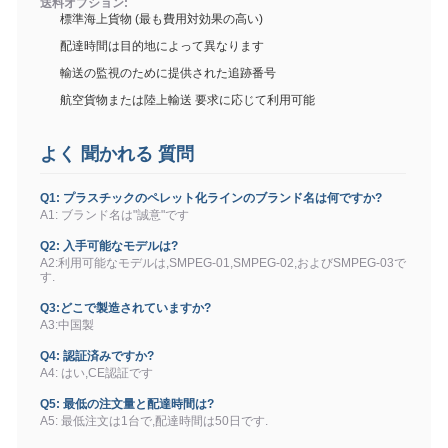
送料オプション:
標準海上貨物 (最も費用対効果の高い)
配達時間は目的地によって異なります
輸送の監視のために提供された追跡番号
航空貨物または陸上輸送 要求に応じて利用可能
よく 聞かれる 質問
Q1: プラスチックのペレット化ラインのブランド名は何ですか?
A1: ブランド名は"誠意"です
Q2: 入手可能なモデルは?
A2:利用可能なモデルは,SMPEG-01,SMPEG-02,およびSMPEG-03で
す.
Q3:どこで製造されていますか?
A3:中国製
Q4: 認証済みですか?
A4: はい,CE認証です
Q5: 最低の注文量と配達時間は?
A5: 最低注文は1台で,配達時間は50日です.