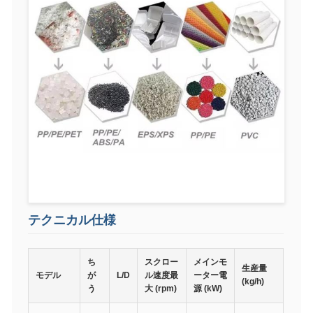
テクニカル仕様
ち
スクロー
メインモ
生産量
モデル
が
L/D
ル速度最
ーター電
(kg/h)
う
大 (rpm)
源 (kW)