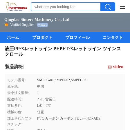
Qingdao Sincere Machinery Co., Ltd
Verified Supplier
2 Years
ホーム
プロダクト
プロフィール
コンタクト
液圧PPペレットライン PEPETペレットライン ツインス
クロール
製品詳細
video
モデル番号:
SMPEG-01,SMPEG02,SMPEG03
原産地:
中国
最小注文数量:
1
配達時間:
7~15 営業日
支払条件:
L/C、T/T
機械の色:
任意
加工されたプラ
PVC カーボン カーボン PE カーボンABS
スチック: