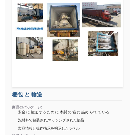
梱包 と 輸送
商品のパッケージ:
安全 に 輸送 する ため に 木製 の 箱 に 詰め られ て いる
泡材料で包装され,マッシングされた部品
製品情報と操作指示を明示したラベル