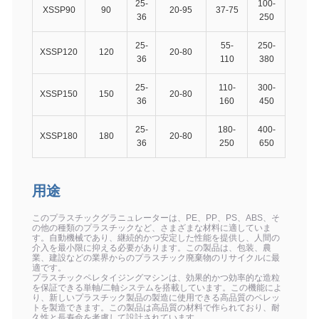
25-
100-
XSSP90
90
20-95
37-75
36
250
25-
55-
250-
XSSP120
120
20-80
36
110
380
25-
110-
300-
XSSP150
150
20-80
36
160
450
25-
180-
400-
XSSP180
180
20-80
36
250
650
用途
このプラスチックグラニュレーターは、PE、PP、PS、ABS、そ
の他の種類のプラスチックなど、さまざまな材料に適していま
す。自動機械であり、継続的かつ安定した性能を提供し、人間の
介入を最小限に抑える必要があります。この製品は、包装、農
業、建設などの業界からのプラスチック廃棄物のリサイクルに最
適です。
プラスチックペレタイジングマシンは、効果的かつ効率的な造粒
を保証できる単軸/二軸システムを搭載しています。この機能によ
り、新しいプラスチック製品の製造に使用できる高品質のペレッ
トを製造できます。この製品は高品質の材料で作られており、耐
久性と長寿命を考慮して設計されています。