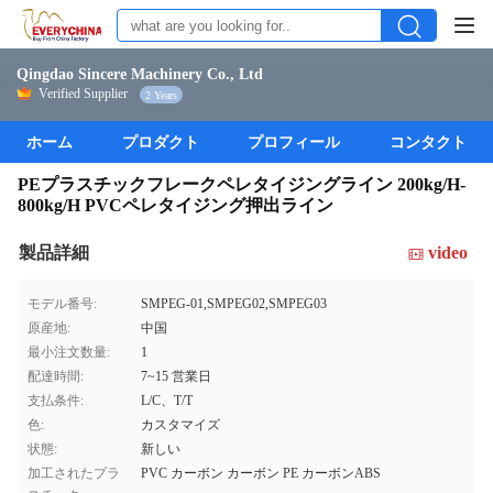
Qingdao Sincere Machinery Co., Ltd
Verified Supplier
2 Years
ホーム
プロダクト
プロフィール
コンタクト
PEプラスチックフレークペレタイジングライン 200kg/H-
800kg/H PVCペレタイジング押出ライン
製品詳細
video
モデル番号:
SMPEG-01,SMPEG02,SMPEG03
原産地:
中国
最小注文数量:
1
配達時間:
7~15 営業日
支払条件:
L/C、T/T
色:
カスタマイズ
状態:
新しい
加工されたプラ
PVC カーボン カーボン PE カーボンABS