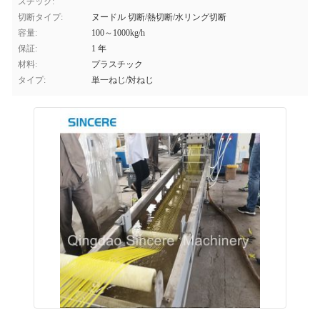
スチック:
切断タイプ:
ヌードル 切断/熱切断/水リング切断
容量:
100～1000kg/h
保証:
1 年
材料:
プラスチック
タイプ:
単一ねじ/対ねじ