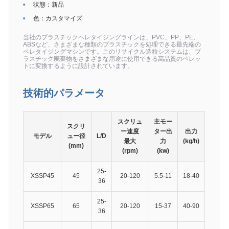
状態：新品
色：カスタマイズ
当社のプラスチックペレタイジングラインは、PVC、PP、PE、
ABSなど、さまざまな種類のプラスチックを処理できる最先端の
ペレタイジングマシンです。このリサイクル造粒システムは、プ
ラスチック廃棄物をさまざまな用途に使用できる高品質のペレッ
トに変換するように設計されています。
技術的パラメータ
スクリュ
主モー
スクリ
ー速度
ター出
出力
モデル
ュー径
L/D
最大
力
(kg/h)
(mm)
(rpm)
(kw)
25-
XSSP45
45
20-120
5.5-11
18-40
36
25-
XSSP65
65
20-120
15-37
40-90
36