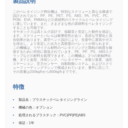
製品説明
このペレタイジング押出機は、特別なスクリューと異なる構成で
設計されており、PP、PE、PET、PS、ABS、PA、PVC、PC、
POM、EVA、PMMAなどの原材料のリサイクルとペレタイジング
に適しています。また、さまざまな色の原材料をペレタイジング
することも可能です。
ギヤボックスは高トルク設計で、低騒音と安定した動作を保証し
ます。スクリューとバレルは耐摩耗性があり、良好な可塑化と混
合効果があります。真空ベント設計により、生産中に蒸気やガス
を排出し、より安定した出力と高密度のペレットが得られます。
この機械は、リサイクル材料のペレタイジングと顆粒の純度を確
保するために特別に製造されています。PE、PP、PS、ABSスク
ラップなどの材料を処理できます。この機械は、2つの単軸押出
機、ダイと金型、冷却シンク、ペレタイザー、水取り装置、油圧
ステーション、圧力センサー、自動制御システム、およびスクリ
ューフィーディングマシンで構成されています。要件に応じて、
その容量は200kg/hから800kg/hまでです。
特徴
製品名：プラスチックペレタイジングライン
機械の色：オプション
処理されるプラスチック：PVC|PP|PE|ABS
保証：1年