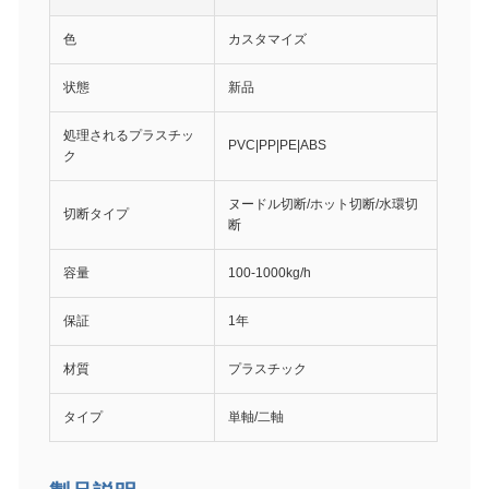
色
カスタマイズ
状態
新品
処理されるプラスチッ
PVC|PP|PE|ABS
ク
ヌードル切断/ホット切断/水環切
切断タイプ
断
容量
100-1000kg/h
保証
1年
材質
プラスチック
タイプ
単軸/二軸