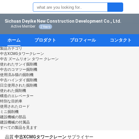
Sichuan Deyike New Construction Development Co., Ltd.
Active Member
2 Years
ホーム
プロダクト
プロフィール
コンタクト
製品カテゴリ
中古XCMGタワークレーン
中古 ズームリオン タワー クレーン
使われたサンイ掘削機
中古のコマツー掘削機
使用済み猫の掘削機
中古ハインダイ掘削機
日立使用された掘削機
使われた掘削機
構造のエレベーター
特別な目的車
使用されたロード
ミニ掘削機
建設機械の部品
建設機械の付属品
すべての製品を見ます
品質
中古XCMGタワークレーン
サプライヤー