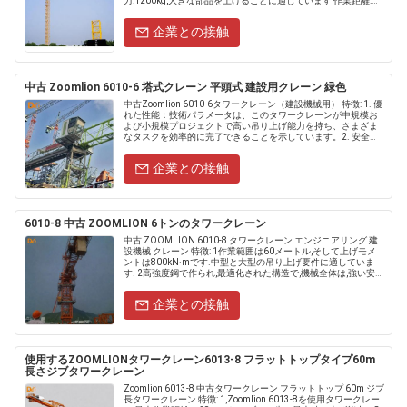
力:1200kg,大きな部品を上げることに適しています 作業距離:
60m,広範囲......
企業との接触
中古 Zoomlion 6010-6 塔式クレーン 平頭式 建設用クレーン 緑色
中古Zoomlion 6010-6タワークレーン（建設機械用） 特徴: 1. 優
れた性能：技術パラメータは、このタワークレーンが中規模お
よび小規模プロジェクトで高い吊り上げ能力を持ち、さまざま
なタスクを効率的に完了できることを示しています。2. 安全性
と信頼性：吊......
企業との接触
6010-8 中古 ZOOMLION 6トンのタワークレーン
中古 ZOOMLION 6010-8 タワークレーン エンジニアリング 建
設機械 クレーン 特徴: 1作業範囲は60メートル,そして上げモメ
ントは800kN·mです.中型と大型の吊り上げ要件に適していま
す. 2高強度鋼で作られ,最適化された構造で,機械全体は,強い安定
性,軽量,輸送や設置に便利で.....
企業との接触
使用するZOOMLIONタワークレーン6013-8 フラットトップタイプ60m
長さジブタワークレーン
Zoomlion 6013-8 中古タワークレーン フラットトップ 60m ジブ
長タワークレーン 特徴: 1,Zoomlion 6013-8を使用タワークレー