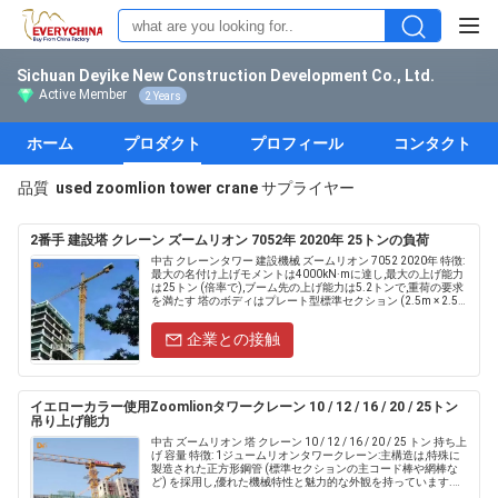
Sichuan Deyike New Construction Development Co., Ltd.
Active Member
2 Years
ホーム
プロダクト
プロフィール
コンタクト
品質
used zoomlion tower crane
サプライヤー
2番手 建設塔 クレーン ズームリオン 7052年 2020年 25トンの負荷
中古 クレーンタワー 建設機械 ズームリオン 7052 2020年 特徴:
最大の名付け上げモメントは4000kN·mに達し,最大の上げ能力
は25トン (倍率で),ブーム先の上げ能力は5.2トンで,重荷の要求
を満たす 塔のボディはプレート型標準セクション (2.5m × 2.5m
× 5.95m.....
企業との接触
イエローカラー使用Zoomlionタワークレーン 10 / 12 / 16 / 20 / 25トン
吊り上げ能力
中古 ズームリオン 塔 クレーン 10 / 12 / 16 / 20 / 25 トン 持ち上
げ 容量 特徴: 1ジュームリオンタワークレーン:主構造は,特殊に
製造された正方形鋼管 (標準セクションの主コード棒や網棒な
ど) を採用し,優れた機械特性と魅力的な外観を持っています.全
体的な安定性を強化.....