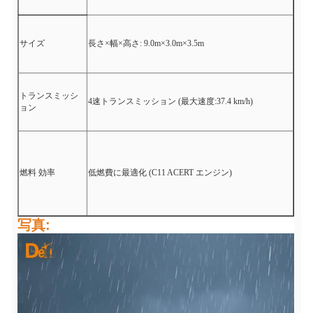
サイズ
長さ×幅×高さ: 9.0m×3.0m×3.5m
トランスミッシ
4速トランスミッション (最大速度:37.4 km/h)
ョン
燃料 効率
低燃費に最適化 (C11 ACERT エンジン)
写真: