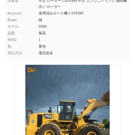
生産名:
中古 ローダー CAT950H 中古 エンジニアリング 掘削機
古い ローダー
Keyword:
使用済みロード機 CAT950H
Brand:
猫
モデル:
950H
品質:
最高
MOQ:
1
色:
黄色
支払方法:
電信送金