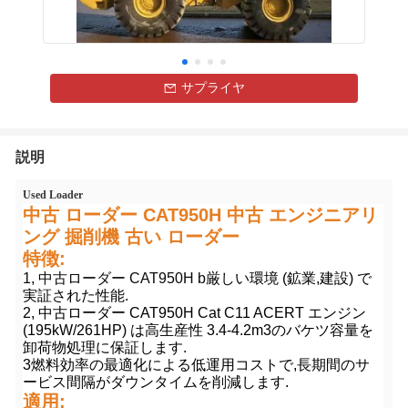
サプライヤ
説明
Used Loader
中古 ローダー CAT950H 中古 エンジニアリ
ング 掘削機 古い ローダー
特徴:
1, 中古ローダー CAT950H b
厳しい環境 (鉱業,建設) で
実証された性能.
2, 中古ローダー CAT950H Cat C11 ACERT エンジン
(195kW/261HP) は高生産性 3.4-4.2m3のバケツ容量を
卸荷物処理に保証します.
3燃料効率の最適化による低運用コストで,長期間のサ
ービス間隔がダウンタイムを削減します.
適用: