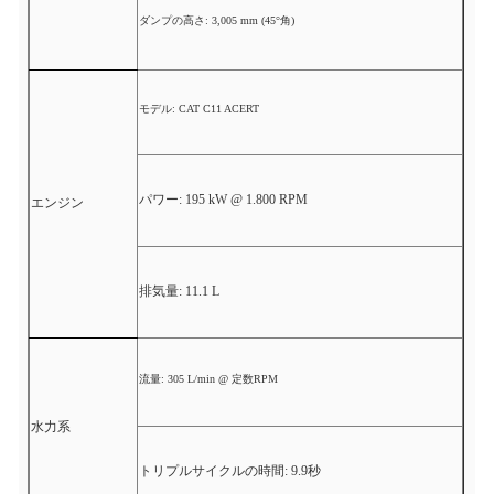
ダンプの高さ: 3,005 mm (45°角)
モデル: CAT C11 ACERT
パワー: 195 kW @ 1.800 RPM
エンジン
排気量: 11.1 L
流量: 305 L/min @ 定数RPM
水力系
トリプルサイクルの時間: 9.9秒