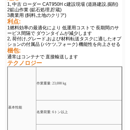
1, 中古 ローダー CAT950H c
建設現場 (道路建設,掘削)
2鉱山作業 (鉱石処理,貯蔵)
3農業用 (飼料,土地のクリア)
利点:
1燃料効率の最適化により 低運用コストで 長期間のサ
ービス間隔で ダウンタイムが減少します
2, 荷付け,グレード,および材料転送タスクに適したオプ
ションの付属品 (バケツ,フォーク) 機能性を向上させる
梱包:
通常はコンテナで 直接輸送します
テクノロジー
作業重量: 23,698 kg
基本性能
名乗荷重: 6トン以上