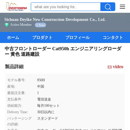
Sichuan Deyike New Construction Development Co., Ltd.
Active Member
2 Years
ホーム
プロダクト
プロフィール
コンタクト
中古フロントローダー Cat950h エンジニアリングローダ
ー 黄色 道路建設
製品詳細
video
モデル番号:
950H
産地:
中国
最低注文量:
1
支払条件:
電信送金
供給能力:
毎月100セット
Delivery Time:
30日以内に
パッケージング
スタンダード
の詳細: