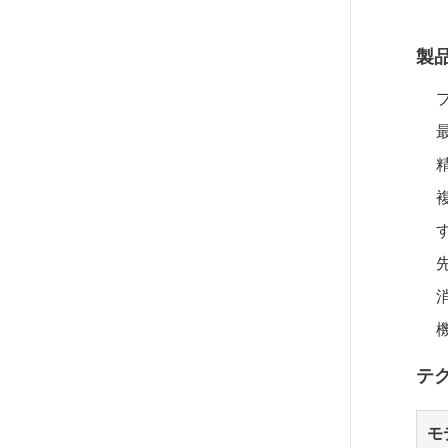
製
す
先
テ
モ