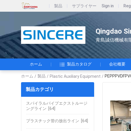
製品
サプライヤー
Sign in
Reg
Qingdao Si
青島誠信機械有
ホーム
製品カタログ
会社概要
ホーム
製品
PEPPPVDF
/
/
Plastic Auxiliary Equipment
/
製品カテゴリ
スパイラルパイプエクストルージ
ングライン
[64]
プラスチック管の放出ライン
[64]