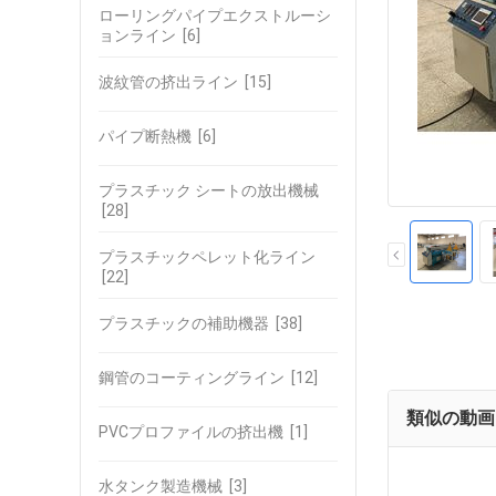
ローリングパイプエクストルーシ
ョンライン
[6]
波紋管の挤出ライン
[15]
パイプ断熱機
[6]
プラスチック シートの放出機械
[28]
プラスチックペレット化ライン
[22]
プラスチックの補助機器
[38]
鋼管のコーティングライン
[12]
類似の動画
PVCプロファイルの挤出機
[1]
水タンク製造機械
[3]