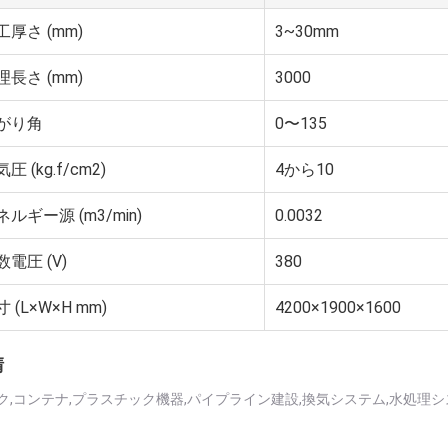
工厚さ (mm)
3~30mm
理長さ (mm)
3000
がり角
0〜135
圧 (kg.f/cm2)
4から10
ネルギー源 (m3/min)
0.0032
数電圧 (V)
380
 (L×W×H mm)
4200×1900×1600
請
ク,コンテナ,プラスチック機器,パイプライン建設,換気システム,水処理