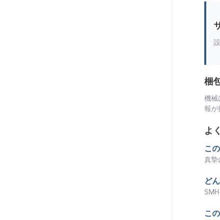
梱包
機械
報が
よく
この
真摯
どん
SMH
この