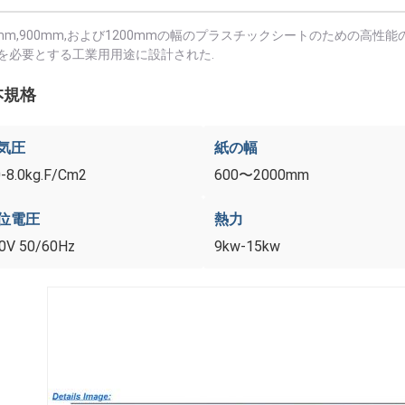
0mm,900mm,および1200mmの幅のプラスチックシートのための高
を必要とする工業用用途に設計された.
本規格
気圧
紙の幅
0-8.0kg.F/Cm2
600〜2000mm
位電圧
熱力
0V 50/60Hz
9kw-15kw