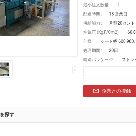
最小注文数量 :
1
配達時間 :
15 営業日
供給能力 :
月額20セント
空気圧 (Kg.F/Cm2) :
60.
仕様 :
シート幅 600,900,1
処理期間 :
20日
輸送パッケージ :
ストレ
企業との接触
を探す