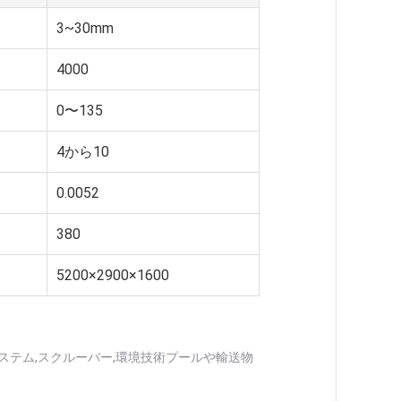
3~30mm
4000
0〜135
4から10
0.0052
380
5200×2900×1600
システム,スクルーバー,環境技術プールや輸送物