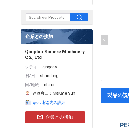
企業との接触
Qingdao Sincere Machinery
Co., Ltd
シティ：
qingdao
省/州：
shandong
国/地域：
china
連絡窓口：
MsKate Sun
製品の説
表示連絡先の詳細
企業との接触
P