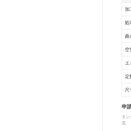
加
処
曲
空気
エ
定
尺寸
申
タン
流