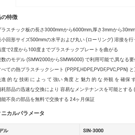
品の特徴
プラスチック板の長さ3000mmから6000mm,厚さ3mmから30m
最小回形サイズ500mmの水平および丸い (ローリング) 溶接を行
精度で2度から100度までプラスチックプレートを曲がる
複数のモデル (SMW2000からSMW6000) で利用可能で,異なる
べての熱プラスチックシート (PP,PE,HDPE,PVDF,PVC,PPN)
進 的 な 技術 に よっ て 強い 角度 と 魅力 的 な 外観 を 確保 
消耗部品の迅速な交換により 容易なメンテナンスを可能とする (ほ
機能不良の部品を無料で交換する 24ヶ月保証
クニカルパラメータ
デル
SIN-3000