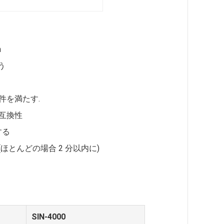
m
う
要件を満たす.
 と互換性
する
とんどの場合 2 分以内に)
SIN-4000