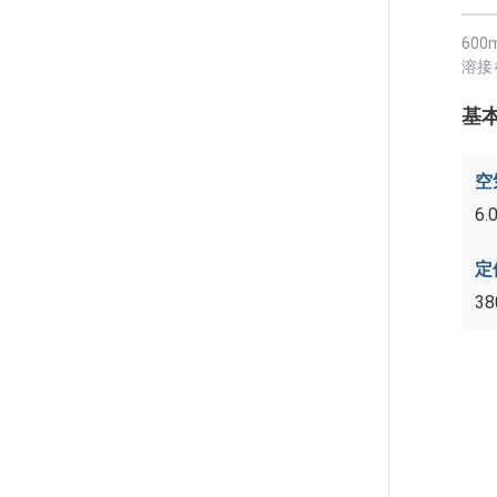
60
溶接
基
空
6.
定
38