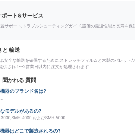
サポート&サービス
設置サポート,トラブルシューティングガイド,設備の最適性能と長寿を保証
 と 輸送
は,安全な輸送を確保するために,ストレッチフィルムと木製のパレット/
提供され,1〜2営業日以内に注文が処理されます.
 聞かれる 質問
機器のブランド名は?
に
なモデルがあるの?
-3000,SMH-4000,およびSMH-5000
機器はどこで製造されるの?