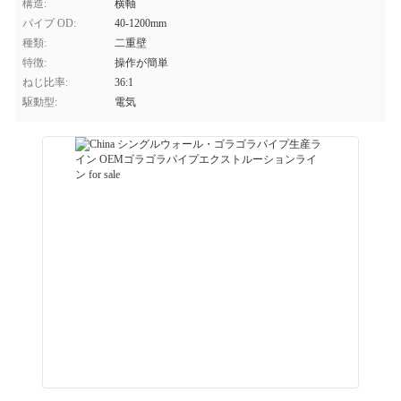
構造:
横軸
パイプ OD:
40-1200mm
種類:
二重壁
特徴:
操作が簡単
ねじ比率:
36:1
駆動型:
電気