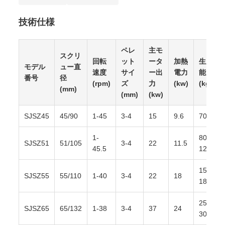
技術仕様
ペレ
主モ
スクリ
回転
ット
ータ
加熱
生産
モデル
ュー直
速度
サイ
ー出
電力
能力
番号
径
(rpm)
ズ
力
(kw)
(kg/h)
(mm)
(mm)
(kw)
SJSZ45
45/90
1-45
3-4
15
9.6
70-80
1-
80-
SJSZ51
51/105
3-4
22
11.5
45.5
120
150-
SJSZ55
55/110
1-40
3-4
22
18
180
250-
SJSZ65
65/132
1-38
3-4
37
24
300