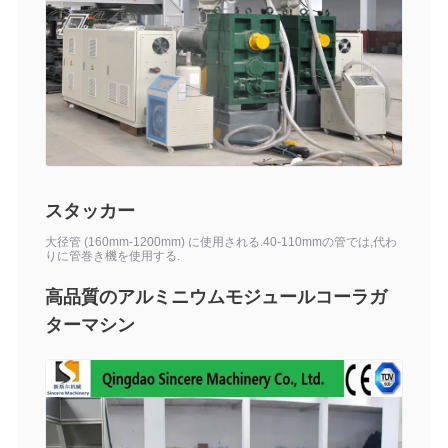
スタッカー
大径管 (160mm-1200mm) に使用される.40-110mmの管では,代わ
りに管巻き機を使用する.
高品質のアルミニウムモジュールコーラガ
ターマシン