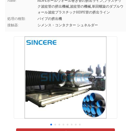
Name:
HDPEホールウォール巻き管の挤出ライン,プラスチッ
ク波紋管の挤出機械,波紋管の機械,単回螺旋のダブルウ
ォール波紋プラスチックHDPE管の挤出ライン
処理の種類:
パイプの挤出機
接触器:
シメンス・コンタクター シュネルダー