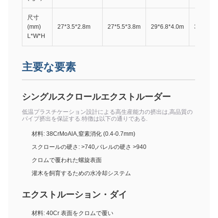
尺寸
(mm)
27*3.5*2.8m
27*5.5*3.8m
29*6.8*4.0m
32*7.6*
L*W*H
主要な要素
シングルスクロールエクストルーダー
低温プラスチケーション設計による高生産能力の挤出は,高品質の
パイプ挤出を保証する.特徴は以下の通りである.
材料: 38CrMoAlA,窒素消化 (0.4-0.7mm)
スクロールの硬さ: >740,バレルの硬さ >940
クロムで覆われた螺旋表面
灌木を飼育するための水冷却システム
エクストルーション・ダイ
材料: 40Cr 表面をクロムで覆い