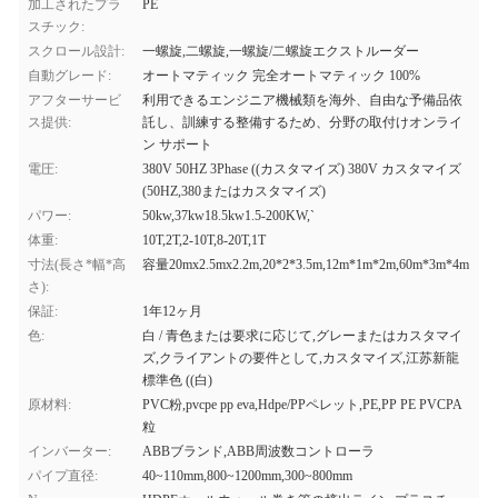
加工されたプラ
PE
スチック:
スクロール設計:
一螺旋,二螺旋,一螺旋/二螺旋エクストルーダー
自動グレード:
オートマティック 完全オートマティック 100%
アフターサービ
利用できるエンジニア機械類を海外、自由な予備品依
ス提供:
託し、訓練する整備するため、分野の取付けオンライ
ン サポート
電圧:
380V 50HZ 3Phase ((カスタマイズ) 380V カスタマイズ
(50HZ,380またはカスタマイズ)
パワー:
50kw,37kw18.5kw1.5-200KW,`
体重:
10T,2T,2-10T,8-20T,1T
寸法(長さ*幅*高
容量20mx2.5mx2.2m,20*2*3.5m,12m*1m*2m,60m*3m*4m
さ):
保証:
1年12ヶ月
色:
白 / 青色または要求に応じて,グレーまたはカスタマイ
ズ,クライアントの要件として,カスタマイズ,江苏新龍
標準色 ((白)
原材料:
PVC粉,pvcpe pp eva,Hdpe/PPペレット,PE,PP PE PVCPA
粒
インバーター:
ABBブランド,ABB周波数コントローラ
パイプ直径:
40~110mm,800~1200mm,300~800mm