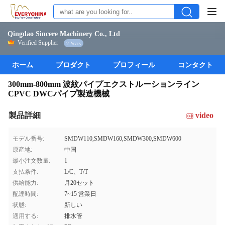
Qingdao Sincere Machinery Co., Ltd
Verified Supplier
2 Years
ホーム
プロダクト
プロフィール
コンタクト
300mm-800mm 波紋パイプエクストルーションライン
CPVC DWCパイプ製造機械
製品詳細
video
モデル番号:
SMDW110,SMDW160,SMDW300,SMDW600
原産地:
中国
最小注文数量:
1
支払条件:
L/C、T/T
供給能力:
月20セット
配達時間:
7~15 営業日
状態:
新しい
適用する:
排水管