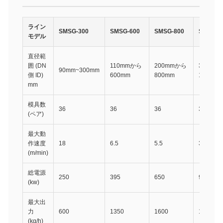
ライン
SMSG-300
SMSG-600
SMSG-800
SMSG-1
モデル
直径範
囲 (DN
110mmから
200mmから
300mm
90mm~300mm
側 ID)
600mm
800mm
1000mm
mm
模具数
36
36
36
39
(ペア)
最大動
作速度
18
6.5
5.5
3.5
(m/min)
総電源
250
395
650
980
(kw)
最大出
力
600
1350
1600
1900
(kg/h)