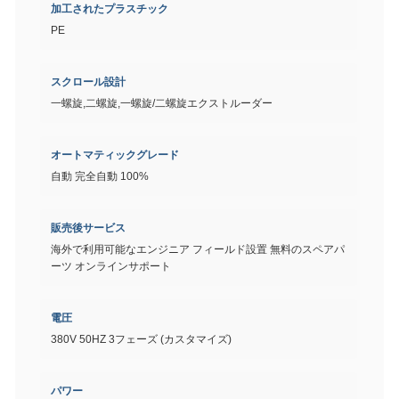
加工されたプラスチック
PE
スクロール設計
一螺旋,二螺旋,一螺旋/二螺旋エクストルーダー
オートマティックグレード
自動 完全自動 100%
販売後サービス
海外で利用可能なエンジニア フィールド設置 無料のスペアパ
ーツ オンラインサポート
電圧
380V 50HZ 3フェーズ (カスタマイズ)
パワー