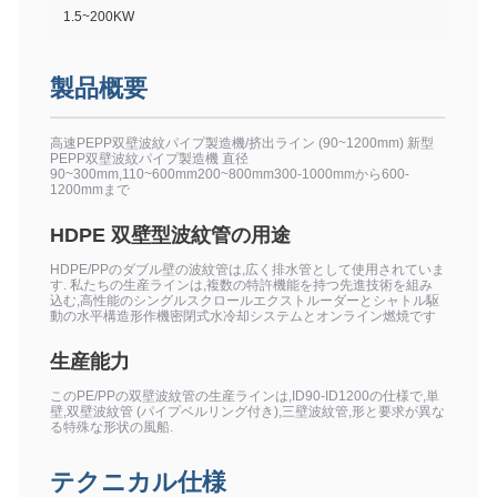
1.5~200KW
製品概要
高速PEPP双壁波紋パイプ製造機/挤出ライン (90~1200mm) 新型
PEPP双壁波紋パイプ製造機 直径
90~300mm,110~600mm200~800mm300-1000mmから600-
1200mmまで
HDPE 双壁型波紋管の用途
HDPE/PPのダブル壁の波紋管は,広く排水管として使用されていま
す. 私たちの生産ラインは,複数の特許機能を持つ先進技術を組み
込む,高性能のシングルスクロールエクストルーダーとシャトル駆
動の水平構造形作機密閉式水冷却システムとオンライン燃焼です
生産能力
このPE/PPの双壁波紋管の生産ラインは,ID90-ID1200の仕様で,単
壁,双壁波紋管 (パイプベルリング付き),三壁波紋管,形と要求が異な
る特殊な形状の風船.
テクニカル仕様