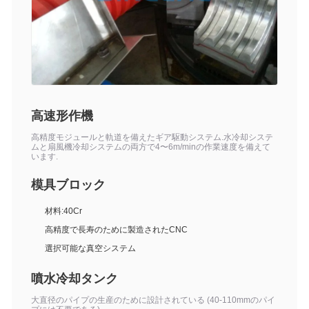
高速形作機
高精度モジュールと軌道を備えたギア駆動システム.水冷却システ
ムと扇風機冷却システムの両方で4〜6m/minの作業速度を備えて
います.
模具ブロック
材料:40Cr
高精度で長寿のために製造されたCNC
選択可能な真空システム
噴水冷却タンク
大直径のパイプの生産のために設計されている (40-110mmのパイ