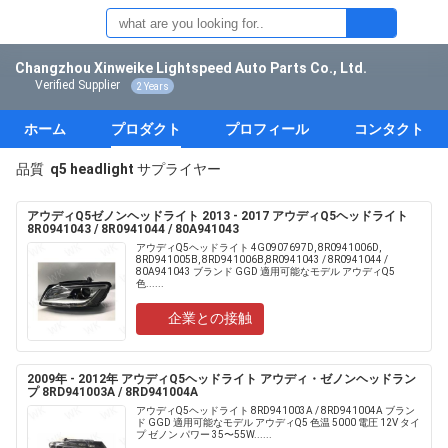
Changzhou Xinweike Lightspeed Auto Parts Co., Ltd.
Verified Supplier
2 Years
ホーム
プロダクト
プロフィール
コンタクト
品質
q5 headlight
サプライヤー
アウディQ5ゼノンヘッドライト 2013 - 2017 アウディQ5ヘッドライト
8R0941043 / 8R0941044 / 80A941043
アウディQ5ヘッドライト 4G0907697D, 8R0941006D,
8RD941005B, 8RD941006B,8R0941043 / 8R0941044 /
80A941043 ブランド GGD 適用可能なモデル アウディQ5
色......
企業との接触
2009年 - 2012年 アウディQ5ヘッドライト アウディ・ゼノンヘッドラン
プ 8RD941003A / 8RD941004A
アウディQ5ヘッドライト 8RD941003A / 8RD941004A ブラン
ド GGD 適用可能なモデル アウディQ5 色温 5000 電圧 12V タイ
プ ゼノン パワー 35〜55W......