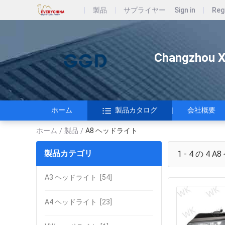
製品
サプライヤー
Sign in
Reg
Changzhou Xi
ホーム
製品カタログ
会社概要
ホーム
製品
A8 ヘッドライト
/
/
製品カテゴリ
1 - 4 の 4
A8
A3 ヘッドライト
[54]
A4 ヘッドライト
[23]