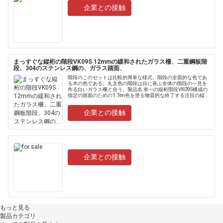
企業との接触
まっすぐな縦桁の階段VK09S 12mmの緩和されたガラス柵、二重鋼板階
段、304のステンレス鋼の、ガラス踏面、
階段のこのセットは比較的簡単な様式、階段の全面的な色であ
る木の色である。丸太色の階段は目に喜ぶ全体の階段の一見を
作る白いガラス柵と合う。製品名:単一の縦桁階段VK09S構成の
指定の踏面のための1.Ten色を塗る物質的な終了する注目の縦桁
150mm×150mmのブナ;縦桁のための2.Three色;3....
企業との接触
企業との接触
もっと見る
製品カテゴリ