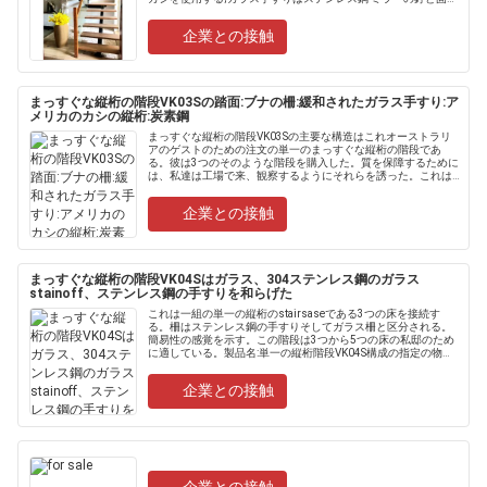
される;縦桁は炭素鋼、表面黒くであり、階段の......
企業との接触
まっすぐな縦桁の階段VK03Sの踏面:ブナの柵:緩和されたガラス手すり:ア
メリカのカシの縦桁:炭素鋼
まっすぐな縦桁の階段VK03Sの主要な構造はこれオーストラリ
アのゲストのための注文の単一のまっすぐな縦桁の階段であ
る。彼は3つのそのような階段を購入した。質を保障するために
は、私達は工場で来、観察するようにそれらを誘った。これは
だけでなく、ライトが付いている単一のまっすぐな......
企業との接触
まっすぐな縦桁の階段VK04Sはガラス、304ステンレス鋼のガラス
stainoff、ステンレス鋼の手すりを和らげた
これは一組の単一の縦桁のstairsaseである3つの床を接続す
る。柵はステンレス鋼の手すりそしてガラス柵と区分される。
簡易性の感覚を示す。この階段は3つから5つの床の私邸のため
に適している。製品名:単一の縦桁階段VK04S構成の指定の物質
的な終了する注目の縦桁150mm×150mmの炭素鋼力は踏面...
企業との接触