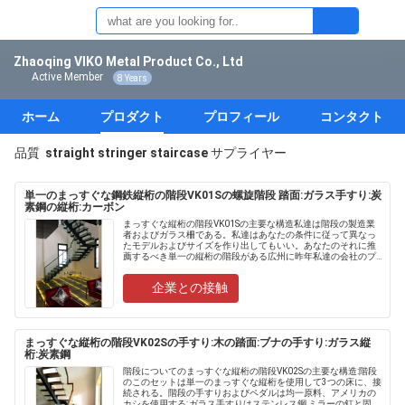
Zhaoqing VIKO Metal Product Co., Ltd
Active Member
8 Years
ホーム
プロダクト
プロフィール
コンタクト
品質
straight stringer staircase
サプライヤー
単一のまっすぐな鋼鉄縦桁の階段VK01Sの螺旋階段 踏面:ガラス手すり:炭
素鋼の縦桁:カーボン
まっすぐな縦桁の階段VK01Sの主要な構造私達は階段の製造業
者およびガラス柵である。私達はあなたの条件に従って異なっ
たモデルおよびサイズを作り出してもいい。あなたのそれに推
薦するべき単一の縦桁の階段がある広州に昨年私達の会社のプ
ロジェクトがある。これは喫茶店の店先に取付け......
企業との接触
まっすぐな縦桁の階段VK02Sの手すり:木の踏面:ブナの手すり:ガラス縦
桁:炭素鋼
階段についてのまっすぐな縦桁の階段VK02Sの主要な構造:階段
のこのセットは単一のまっすぐな縦桁を使用して3つの床に、接
続される。階段の手すりおよびペダルは均一原料、アメリカの
カシを使用する;ガラス手すりはステンレス鋼 ミラーの釘と固定