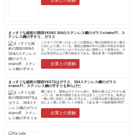
企業との接触
まっすぐな縦桁の階段VK06S 304のステンレス鋼のガラスstainoff、ス
テンレス鋼の手すり、ガラス
このタイプの単一のまっすぐな階段は一階の比較的大きい家の
ためにより適している。階段は建物の中の上限の大気を作成す
る。アメリカのカシはペダルのために原料として使用され、そ
れは安定性および美の組合せである。製品名:単一の縦桁階段
VK06S構成の指定の物質的な終了する注目の縦桁150m......
企業との接触
まっすぐな縦桁の階段VK07Sはガラス、304ステンレス鋼のガラス
stainoff、ステンレス鋼の手すりを和らげた
柵に加えて、階段はガラスから成り、階段の残りはブナから成
っている。純木の階段であるそれは言うことができる。純木は
一般に特に安定した感じを与える。この様式は家の製品名のた
めにより適した軽いレトロ様式、である:単一の縦桁階段VK07S
構成の指定の踏面のための1.Ten色を塗る物質的な......
企業との接触