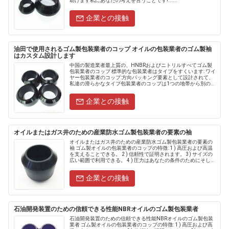
助けます私にあなたの考えを言うことです!......
企業との接触
油田で使用されるゴム製包装業者のコップ オイルの包装業者のゴム製袖
はカスタム設計します
中国の製造業者最上質の、HNBRおよびニトリルすべてゴム製
包装業者のコップ 標準的な包装業者はタイプをすくいます: ワイ
ヤー包装業者のコップ:方向パッキング要素として設計されて、
私達の滑らかなタイプ包装業者のコップは1つの地帯から別のも
のにコミュニケーションを停止するためにシールを形作りま
す。そ.....
企業との接触
オイルまたはガス井のための産業防水ゴム製包装業者の要素の袖
オイルまたはガス井のための産業防水ゴム製包装業者の要素の
袖 ゴム製オイルの包装業者のコップの特徴: 1 ) 高圧および高温
を支えることできる。 2 ) 信頼性で証明されます。 3) サイズの
広い範囲で利用できる。 4 ) 圧力はあなたの条件のためにそして
150ºC （302º......
企業との接触
石油開発装置のための信頼できる性能NBRオイルのゴム製包装業者
石油開発装置のための信頼できる性能NBRオイルのゴム製包装
業者 ゴム製オイルの包装業者のコップの特徴: 1 ) 高圧および高