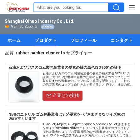
Shanghai Qinuo Industry Co., Ltd.
Verified Supplier
8 Years
ホーム
プロダクト
プロフィール
コンタクト
品質
rubber packer elements
サプライヤー
石油およびガスのゴム製包装業者の要素の袖の黒色ISO9001の証明
石油およびガスのゴム製包装業者の要素の袖の黒色ISO9001の
証明 上海Qinuoは世界中顧客のための包装業者のコップそして
取り替えの包装業者のコップの広い範囲を製造します。これら
の包装業者のコップは条件をよく変えることで行い、油田の状
態の最も堅いのの最高の耐久性そしてsealabilityを提供....
企業との接触
NBRのニトリル ゴム包装業者は3.5"要素を- 6"さまざまなサイズ90の
Duroすくいます
3.5&quot; 4&quot; 4.5&quot; 5&quot; 5.5&quot; 6&quot;さまざま
なサイズ90のDuro NBRのニトリル ゴム包装業者のコップおよ
び包装業者のコップの要素 標準的な包装業者はタイプをすくい
ます: ワイヤー包装業者のコップ:方向パッキング要素として設
計...