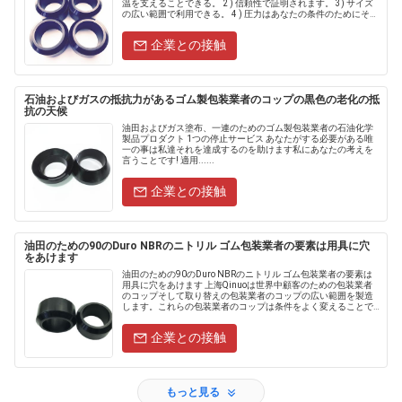
温を支えることできる。 2 ) 信頼性で証明されます。 3) サイズ
の広い範囲で利用できる。 4 ) 圧力はあなたの条件のためにそし
て150ºC （302......
企業との接触
石油およびガスの抵抗力があるゴム製包装業者のコップの黒色の老化の抵
抗の天候
油田およびガス塗布、一連のためのゴム製包装業者の石油化学
製品プロダクト 1つの停止サービス あなたがする必要がある唯
一の事は私達それを達成するのを助けます私にあなたの考えを
言うことです! 適用......
企業との接触
油田のための90のDuro NBRのニトリル ゴム包装業者の要素は用具に穴
をあけます
油田のための90のDuro NBRのニトリル ゴム包装業者の要素は
用具に穴をあけます 上海Qinuoは世界中顧客のための包装業者
のコップそして取り替えの包装業者のコップの広い範囲を製造
します。これらの包装業者のコップは条件をよく変えることで
行い、油田の状態の最も堅いのの最高の耐久性そしてseala....
企業との接触
もっと見る