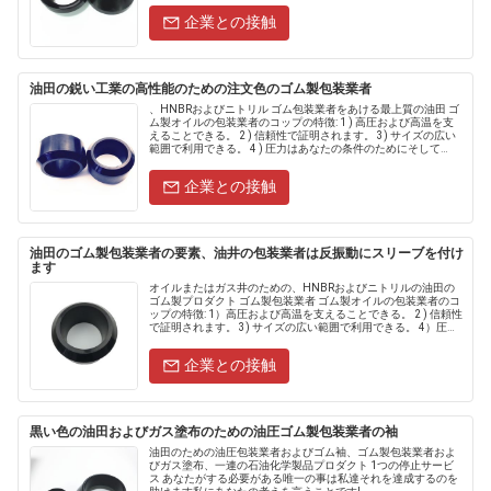
企業との接触
油田の鋭い工業の高性能のための注文色のゴム製包装業者
、HNBRおよびニトリル ゴム包装業者をあける最上質の油田 ゴ
ム製オイルの包装業者のコップの特徴: 1 ) 高圧および高温を支
えることできる。 2 ) 信頼性で証明されます。 3) サイズの広い
範囲で利用できる。 4 ) 圧力はあなたの条件のためにそして
150ºC （302ºF）の温度でテ......
企業との接触
油田のゴム製包装業者の要素、油井の包装業者は反振動にスリーブを付け
ます
オイルまたはガス井のための、HNBRおよびニトリルの油田の
ゴム製プロダクト ゴム製包装業者 ゴム製オイルの包装業者のコ
ップの特徴: 1）高圧および高温を支えることできる。 2 ) 信頼性
で証明されます。 3) サイズの広い範囲で利用できる。 4）圧力
はあなたの条件のためにそして150ºC......
企業との接触
黒い色の油田およびガス塗布のための油圧ゴム製包装業者の袖
油田のための油圧包装業者およびゴム袖、ゴム製包装業者およ
びガス塗布、一連の石油化学製品プロダクト 1つの停止サービ
ス あなたがする必要がある唯一の事は私達それを達成するのを