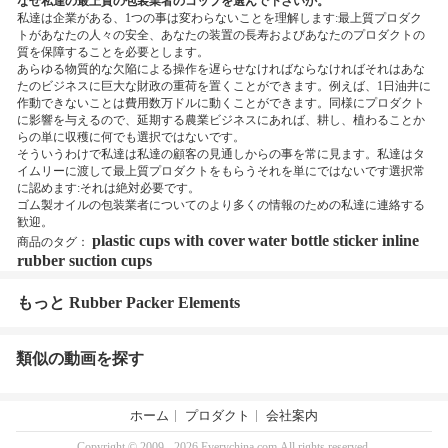
なぜ私達の最上質の包装業者のコップを選んで下さいか。
私達は企業がある、1つの事は変わらないことを理解します:最上質プロダク
トがあなたの人々の安全、あなたの装置の長寿およびあなたのプロダクトの
質を保障することを必要とします。
あらゆる物質的な欠陥による操作を遅らせなければならなければそれはあな
たのビジネスに巨大な財政の重荷を置くことができます。例えば、1日油井に
作動できないことは費用数万ドルに動くことができます。同様にプロダクト
に影響を与えるので、延期する農業ビジネスにあれば、耕し、植わることか
らの単に収穫に何でも選択ではないです。
そういうわけで私達は私達の顧客の見通しからの事を常に見ます。私達はタ
イムリーに渡して最上質プロダクトをもらうそれを単にではないです選択常
に認めます:それは絶対必要です。
ゴム製オイルの包装業者についてのより多くの情報のための私達に連絡する
歓迎。
plastic cups with cover
water bottle sticker inline
商品のタグ：
rubber suction cups
もっと Rubber Packer Elements
類似の動画を探す
ホーム
プロダクト
会社案内
Copyright © 2009 - 2026 Everychina.com.All rights reserved.