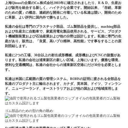
上海Qinuoの企業のCo.株式会社2003年に確立されましたり、R & D、生産お
よび販売を統合する新しく、ハイテクな企業です。開始以来、「存続、革新
のための質」の概念、連続的な開発に付着している私達は競い、開発のため
に革新、よい評判に国内外で勝ちました。
私達の会社は専門のプラスチック部品、ゴム製部品を提供し、maching部品
および生産主に自動車で、家庭用電化製品使用される、サービス、プロダク
ト機械類装置および石油産業および他の分野は設計します。私達に専門の生
産があり、販売は、「良質、高いプロ精神、高性能」です事をすることの原
則団結します。
私達に2つの工場、30台以上の射出成形機械、成形機およびCNCの旋盤があ
ります。私達の会社は浦東新区の新しい区域、上海にいます。優雅な環境、
便利な交通機関は、私達の会社からの浦東新区空港にだけ30分を必要としま
す。
私達は米国に広範囲の質の管理システム、ROHSの証明に渡される全部品を
私達のプロダクト主に輸出されます、カナダ、英本国、ドイツ、フィンラン
ド、ニュージーランド、オーストラリアおよび他の国および地域採用しま
す。
ゴム部品のための型の角の眺め: