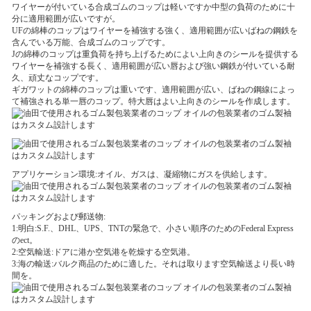
ワイヤーが付いている合成ゴムのコップは軽いですか中型の負荷のために十
分に適用範囲が広いですが。
UFの綿棒のコップはワイヤーを補強する強く、適用範囲が広いばねの鋼鉄を
含んでいる万能、合成ゴムのコップです。
Jの綿棒のコップは重負荷を持ち上げるためによい上向きのシールを提供する
ワイヤーを補強する長く、適用範囲が広い唇および強い鋼鉄が付いている耐
久、頑丈なコップです。
ギガワットの綿棒のコップは重いです、適用範囲が広い、ばねの鋼線によっ
て補強される単一唇のコップ。特大唇はよい上向きのシールを作成します。
アプリケーション環境:オイル、ガスは、凝縮物にガスを供給します。
パッキングおよび郵送物:
1:明白:S.F.、DHL、UPS、TNTの緊急で、小さい順序のためのFederal Express
のect。
2:空気輸送:ドアに港か空気港を乾燥する空気港。
3:海の輸送:バルク商品のために適した。それは取ります空気輸送より長い時
間を。