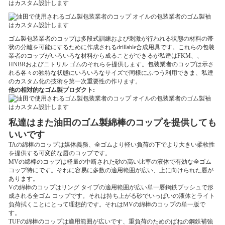
ゴム製包装業者のコップは多段式訓練および刺激が行われる状態の材料の帯
状の分離を可能にするために作成されるdrillable合成用具です。これらの包装
業者のコップがいろいろな材料から成ることができるが私達はFKM、、
HNBRおよびニトリル ゴムのそれらを提供します。包装業者のコップは示さ
れる各々の独特な状態にいろいろなサイズで同様にふつう利用できま、私達
のカスタム化の技術を第一次重要性の作ります。
他の相対的なゴム製プロダクト:
私達はまた油田のゴム製綿棒のコップを提供しても
いいです
TAの綿棒のコップは媒体義務、全ゴムより軽い負荷の下でより大きい柔軟性
を提供する可変的な唇のコップです。
MVの綿棒のコップは軽量の中断された砂の高い比率の液体で有効な全ゴム
コップ特にです。それに容易に多数の適用範囲が広い、上に向けられた唇が
あります。
Vの綿棒のコップはリング タイプの適用範囲が広い単一唇鋼鉄ブッシュで形
成される全ゴム コップです。それは持ち上がる砂でいっぱいの液体とライト
負荷拭くことにとって理想的です。それはMVの綿棒のコップの単一版で
す。
TUFの綿棒のコップは適用範囲が広いです、重負荷のためのばねの鋼鉄補強