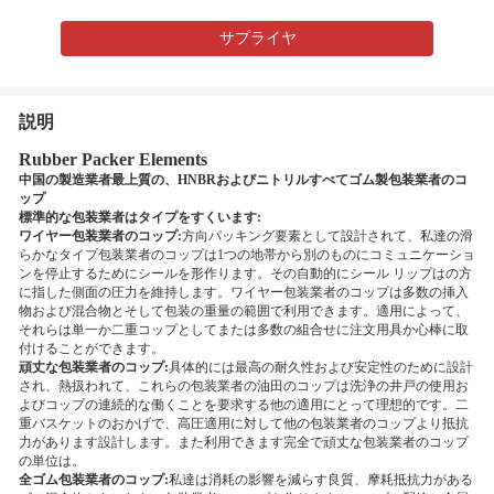
サプライヤ
説明
Rubber Packer Elements
中国の製造業者最上質の、HNBRおよびニトリルすべてゴム製包装業者のコ
ップ
標準的な包装業者はタイプをすくいます:
ワイヤー包装業者のコップ:
方向パッキング要素として設計されて、私達の滑
らかなタイプ包装業者のコップは1つの地帯から別のものにコミュニケーショ
ンを停止するためにシールを形作ります。その自動的にシール リップはの方
に指した側面の圧力を維持します。ワイヤー包装業者のコップは多数の挿入
物および混合物とそして包装の重量の範囲で利用できます。適用によって、
それらは単一か二重コップとしてまたは多数の組合せに注文用具か心棒に取
付けることができます。
頑丈な包装業者のコップ:
具体的には最高の耐久性および安定性のために設計
され、熱扱われて、これらの包装業者の油田のコップは洗浄の井戸の使用お
よびコップの連続的な働くことを要求する他の適用にとって理想的です。二
重バスケットのおかげで、高圧適用に対して他の包装業者のコップより抵抗
力があります設計します。また利用できます完全で頑丈な包装業者のコップ
の単位は。
全ゴム包装業者のコップ:
私達は消耗の影響を減らす良質、摩耗抵抗力がある