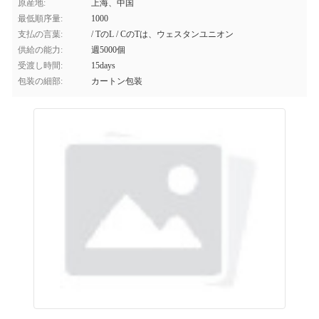
原産地:
上海、中国
最低順序量:
1000
支払の言葉:
/ TのL / CのTは、ウェスタンユニオン
供給の能力:
週5000個
受渡し時間:
15days
包装の細部:
カートン包装