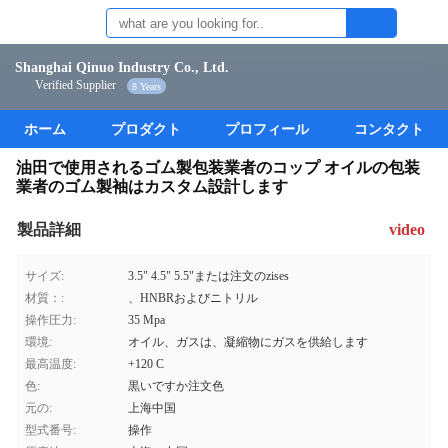
Shanghai Qinuo Industry Co., Ltd.
Verified Supplier
8 Years
ホーム
プロダクト
プロフィール
コンタクト
油田で使用されるゴム製包装業者のコップ オイルの包装
業者のゴム製袖はカスタム設計します
製品詳細
video
サイズ:
3.5" 4.5" 5.5"または注文のzises
材質：:
、HNBRおよびニトリル
操作圧力:
35 Mpa
環境:
オイル、ガスは、凝縮物にガスを供給します
最高温度:
+120 С
色:
黒いですか注文色
元の:
上海中国
型式番号:
操作