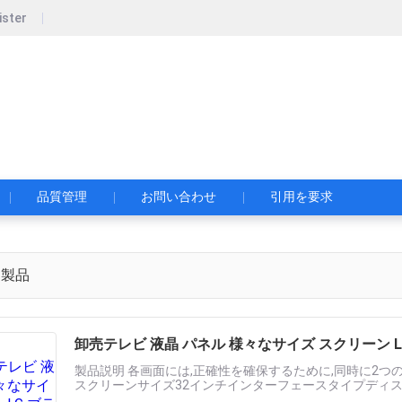
ister
Yaogang Electronic Technology Co., Ltd.
術有限公司
品質管理
お問い合わせ
引用を要求
製品
卸売テレビ 液晶 パネル 様々なサイズ スクリーン LG ブ
製品説明 各画面には,正確性を確保するために,同時に2つ
スクリーンサイズ32インチインターフェースタイプディスプレイ
新率MTSc ((60Hz)密室菌類はいモデル番号LC320D......