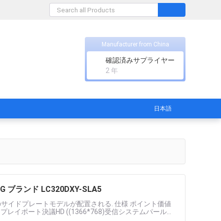
Manufacturer from China
確認済みサプライヤー
2 年
日本語
ランド LC320DXY-SLA5
のサイドプレートモデルが配置される. 仕様 ポイント価値
ポート決議HD ((1366*768)受信システムパール更