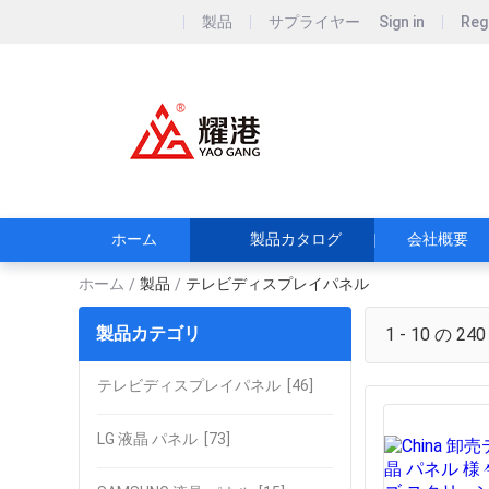
製品
サプライヤー
Sign in
Reg
Guangzhou 
広州耀港電子技
ホーム
製品カタログ
会社概要
ホーム
製品
テレビディスプレイパネル
/
/
製品カテゴリ
1 - 10 の 240
テレビディスプレイパネル
[46]
LG 液晶 パネル
[73]