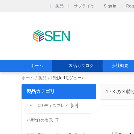
製品
サプライヤー
Sign in
Reg
ESEN HK LI
信頼されるディスプ
ホーム
製品カタログ
会社概要
ホーム
製品
特性lcdモジュール
/
/
製品カテゴリ
1 - 3 の 3
特性
TFT LCD ディスプレイ
[59]
小型tftの表示
[7]