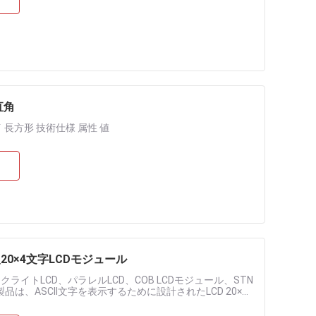
直角
イ 長方形 技術仕様 属性 値
0×4文字LCDモジュール
ライトLCD、パラレルLCD、COB LCDモジュール、STN
品は、ASCII文字を表示するために設計されたLCD 20×4