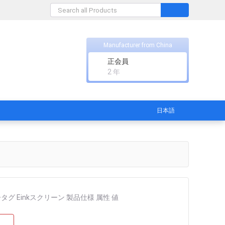
Manufacturer from China
正会員
2 年
日本語
 電子タグ Einkスクリーン 製品仕様 属性 値