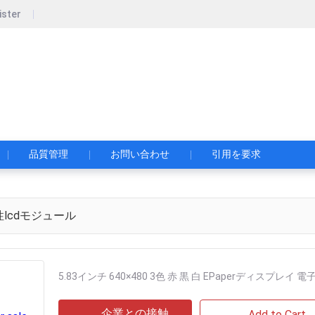
ister
MITED
レイプロバイダーです!
品質管理
お問い合わせ
引用を要求
lcdモジュール
5.83インチ 640×480 3色 赤 黒 白 EPaperディスプレイ
企業との接触
Add to Cart