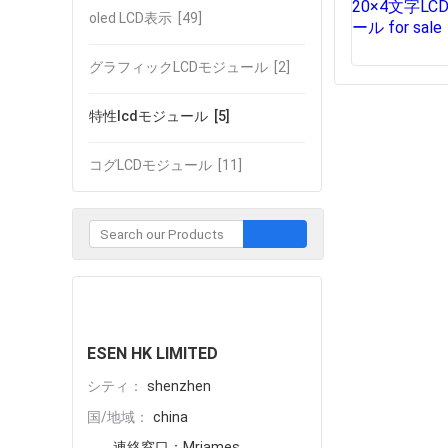
oled LCD表示
[49]
グラフィックLCDモジュール
[2]
特性lcdモジュール
[5]
コグLCDモジュール
[11]
企業との接触
ESEN HK LIMITED
シティ：
shenzhen
国/地域：
china
連絡窓口：
Mrjames