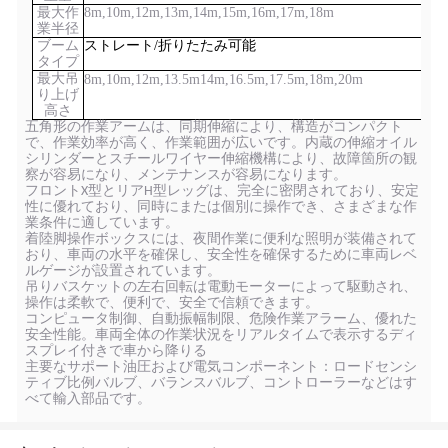
最大作
8m,10m,12m,13m,14m,15m,16m,17m,18m
業半径
ブーム
ストレート/折りたたみ可能
タイプ
最大吊
8m,10m,12m,
13.5m
14m,16
.5
m,
17.5m,
18m,20m
り上げ
高さ
五角形の作業アームは、同期伸縮により、構造がコンパクト
で、作業効率が高く、作業範囲が広いです。内蔵の伸縮オイル
シリンダーとスチールワイヤー伸縮機構により、故障箇所の観
察が容易になり、メンテナンスが容易になります。
フロントX型とリアH型レッグは、完全に密閉されており、安定
性に優れており、同時にまたは個別に操作でき、さまざまな作
業条件に適しています。
着陸脚操作ボックスには、夜間作業に便利な照明が装備されて
おり、車両の水平を確保し、安全性を確保するために車両レベ
ルゲージが設置されています。
吊りバスケットの左右回転は電動モーターによって駆動され、
操作は柔軟で、便利で、安全で信頼できます。
コンピュータ制御、自動振幅制限、危険作業アラーム、優れた
安全性能。車両全体の作業状況をリアルタイムで表示するディ
スプレイ付きで車から降りる
主要なサポート油圧および電気コンポーネント：ロードセンシ
ティブ比例バルブ、バランスバルブ、コントローラーなどはす
べて輸入部品です。