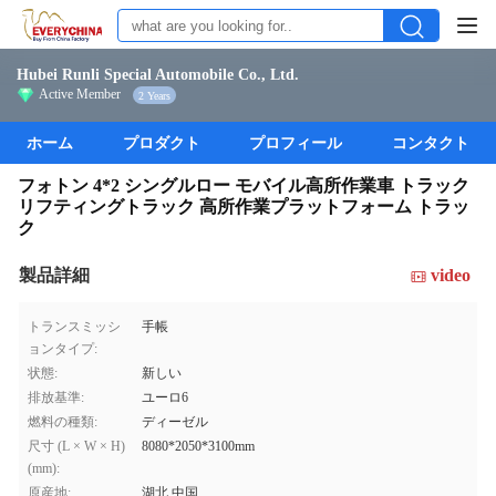
Hubei Runli Special Automobile Co., Ltd.
Active Member
2 Years
ホーム
プロダクト
プロフィール
コンタクト
フォトン 4*2 シングルロー モバイル高所作業車 トラック
リフティングトラック 高所作業プラットフォーム トラッ
ク
製品詳細
video
トランスミッシ
手帳
ョンタイプ:
状態:
新しい
排放基準:
ユーロ6
燃料の種類:
ディーゼル
尺寸 (L × W × H)
8080*2050*3100mm
(mm):
原産地:
湖北,中国