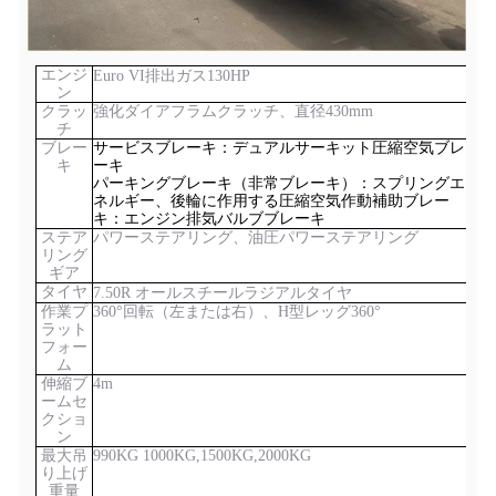
エンジ
Euro VI排出ガス
130
HP
ン
クラッ
強化ダイアフラムクラッチ、直径430mm
チ
ブレー
サービスブレーキ：デュアルサーキット圧縮空気ブレ
キ
ーキ
パーキングブレーキ（非常ブレーキ）：スプリングエ
ネルギー、後輪に作用する圧縮空気作動補助ブレー
キ：エンジン排気バルブブレーキ
ステア
パワーステアリング、油圧パワーステアリング
リング
ギア
タイヤ
7.50
R オールスチールラジアルタイヤ
作業プ
360°回転（左または右）、H型レッグ360°
ラット
フォー
ム
伸縮ブ
4m
ームセ
クショ
ン
最大吊
990KG 1000KG,1500KG,2000KG
り上げ
重量