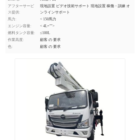
アフターサービ
現地設置 ビデオ技術サポート 現地設置 稼働・訓練 オ
ス提供:
ンラインサポート
馬力:
< 150馬力
エンジン容量:
< 4L="">
燃料タンク容量:
≤100L
作業高度:
顧客 の 要求
色:
顧客 の 要求