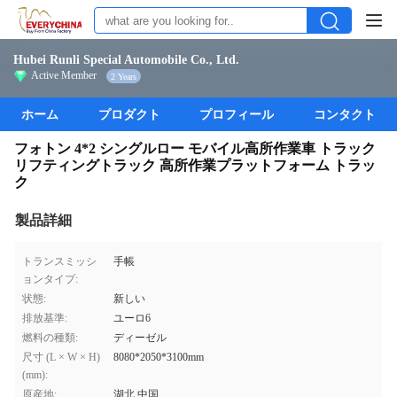
Hubei Runli Special Automobile Co., Ltd.
Active Member
2 Years
ホーム
プロダクト
プロフィール
コンタクト
フォトン 4*2 シングルロー モバイル高所作業車 トラック
リフティングトラック 高所作業プラットフォーム トラッ
ク
製品詳細
トランスミッシ
手帳
ョンタイプ:
状態:
新しい
排放基準:
ユーロ6
燃料の種類:
ディーゼル
尺寸 (L × W × H)
8080*2050*3100mm
(mm):
原産地:
湖北,中国