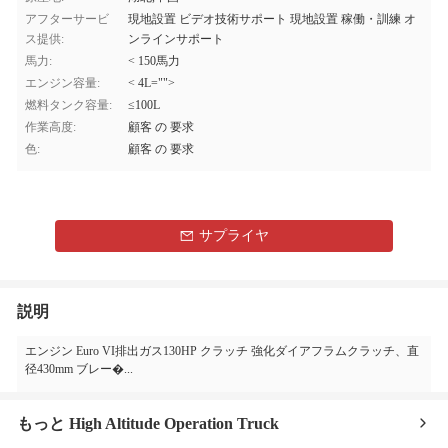
アフターサービ
現地設置 ビデオ技術サポート 現地設置 稼働・訓練 オ
ス提供:
ンラインサポート
馬力:
< 150馬力
エンジン容量:
< 4L="">
燃料タンク容量:
≤100L
作業高度:
顧客 の 要求
色:
顧客 の 要求
サプライヤ
説明
エンジン Euro VI排出ガス130HP クラッチ 強化ダイアフラムクラッチ、直
径430mm ブレー�...
もっと High Altitude Operation Truck