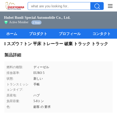
Hubei Runli Special Automobile Co., Ltd.
Active Member
2 Years
ホーム
プロダクト
プロフィール
コンタクト
I スズウ 7 トン 平床 トレーラー 破棄 トラック トラック
製品詳細
燃料の種類:
ディーゼル
排放基準:
EURO 5
状態:
新しい
トランスミッシ
手帳
ョンタイプ:
原産地:
ハブ
負荷容量:
5-8トン
色:
顧客 の 要求