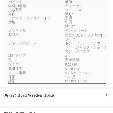
ポイント
価値
燃料の種類
ディーゼル
排放基準
ユーロ 3 4 5
条件
新しい
トランスミッションタイプ
手帳
産地
中国
湖北州
ブランド名
ランル
i
オート
製品名
新品だ
光
トラック 壊物 ト
ラック
シャーシのブランド
ドン・フェン・ファウ・フ
ォト・ジャック・シャック
マン・アイズズ
運転タイプ
4
*2
色
要求事項
タイヤ
8.25R
20
牽引能力
5 - 5
8
トン
リンチ容量
5トンのウィンチ
保証
12ヶ月
認証
CCC ISO SGS BV
もっと Road Wrecker Truck