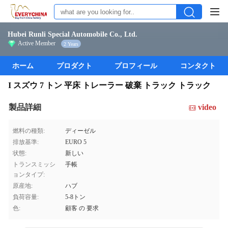
Hubei Runli Special Automobile Co., Ltd.
Active Member
2 Years
ホーム
プロダクト
プロフィール
コンタクト
I スズウ 7 トン 平床 トレーラー 破棄 トラック トラック
製品詳細
video
燃料の種類:
ディーゼル
排放基準:
EURO 5
状態:
新しい
トランスミッシ
手帳
ョンタイプ:
原産地:
ハブ
負荷容量:
5-8トン
色:
顧客 の 要求