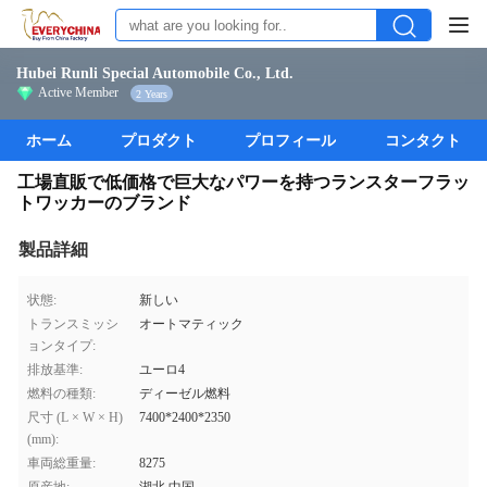
Hubei Runli Special Automobile Co., Ltd.
Active Member
2 Years
ホーム
プロダクト
プロフィール
コンタクト
工場直販で低価格で巨大なパワーを持つランスターフラッ
トワッカーのブランド
製品詳細
状態:
新しい
トランスミッシ
オートマティック
ョンタイプ:
排放基準:
ユーロ4
燃料の種類:
ディーゼル燃料
尺寸 (L × W × H)
7400*2400*2350
(mm):
車両総重量:
8275