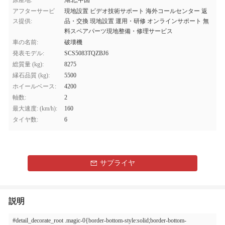
原産地:
湖北,中国
アフターサービ
現地設置 ビデオ技術サポート 海外コールセンター 返
ス提供:
品・交換 現地設置 運用・研修 オンラインサポート 無
料スペアパーツ現地整備・修理サービス
車の名前:
破壊機
発表モデル:
SCS5083TQZBJ6
総質量 (kg):
8275
縁石品質 (kg):
5500
ホイールベース:
4200
軸数:
2
最大速度: (km/h):
160
タイヤ数:
6
サプライヤ
説明
#detail_decorate_root .magic-0{border-bottom-style:solid;border-bottom-