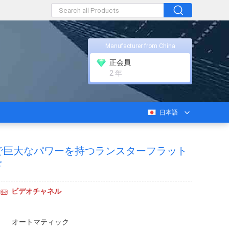
Manufacturer from China
正会員
2 年
日本語
で巨大なパワーを持つランスターフラット
ド
ビデオチャネル
オートマティック