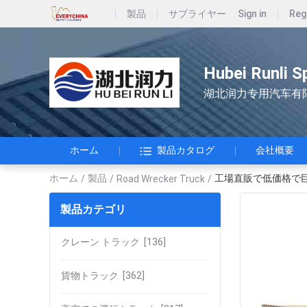
製品
サプライヤー
Sign in
Reg
Hubei Runli S
湖北润力专用汽车有
ホーム
製品カタログ
会社概要
ホーム
製品
工場直販で低価格で
/
/
Road Wrecker Truck
/
製品カテゴリ
クレーン トラック
[136]
貨物トラック
[362]