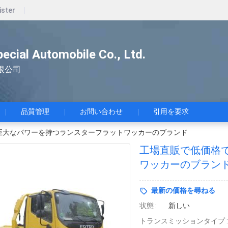
ister
pecial Automobile Co., Ltd.
限公司
品質管理
お問い合わせ
引用を要求
巨大なパワーを持つランスターフラットワッカーのブランド
工場直販で低価格
ワッカーのブラン
最新の価格を尋ねる
状態 :
新しい
トランスミッションタイプ :