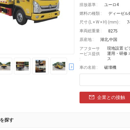
排放基準 :
ユーロ4
燃料の種類 :
ディーゼル
尺寸 (L × W × H) (mm) :
7
車両総重量 :
8275
原産地 :
湖北,中国
現地設置 ビ
アフターサ
運用・研修
ービス提供
ス
:
車の名前 :
破壊機
企業との接触
を探す