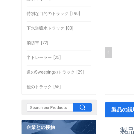
特別な目的のトラック
[190]
下水道吸水トラック
[83]
消防車
[72]
半トレーラー
[25]
道のSweepingのトラック
[29]
他のトラック
[55]
製品の説
企業との接触
製