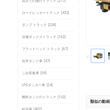
高空での運行トラック
[217]
ロードレッカートラック
[432]
ダンプ トラック
[228]
冷蔵ボックストラック
[162]
フラットベッド トラック
[67]
化学タンク車
[47]
ごみ収集車
[59]
LPGタンカー車
[24]
燃料タンクのトラック
[132]
類似の動画
給水車
[402]