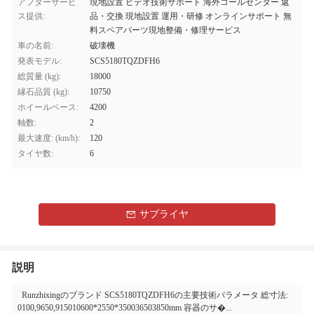
アフターサービ
現地設置 ビデオ技術サポート 海外コールセンター 返
ス提供:
品・交換 現地設置 運用・研修 オンラインサポート 無
料スペアパーツ現地整備・修理サービス
車の名前:
破壊機
発表モデル:
SCS5180TQZDFH6
総質量 (kg):
18000
縁石品質 (kg):
10750
ホイールベース:
4200
軸数:
2
最大速度: (km/h):
120
タイヤ数:
6
サプライヤ
説明
Runzhixingのブランド SCS5180TQZDFH6の主要技術パラメータ 総寸法:
0100,9650,915010600*2550*350036503850mm 容器のサ�...